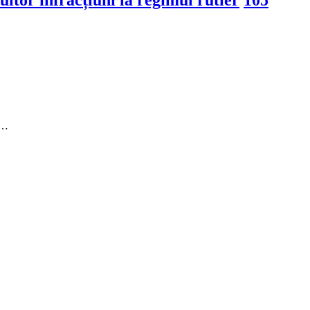
ltor infracțiuni la regimul rutier
105
u…