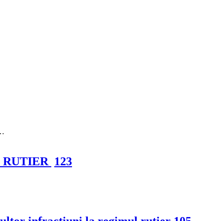
ă…
T RUTIER
123