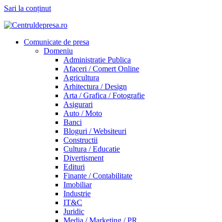
Sari la conținut
Comunicate de presa
Domeniu
Administratie Publica
Afaceri / Comert Online
Agricultura
Arhitectura / Design
Arta / Grafica / Fotografie
Asigurari
Auto / Moto
Banci
Bloguri / Websiteuri
Constructii
Cultura / Educatie
Divertisment
Edituri
Finante / Contabilitate
Imobiliar
Industrie
IT&C
Juridic
Media / Marketing / PR