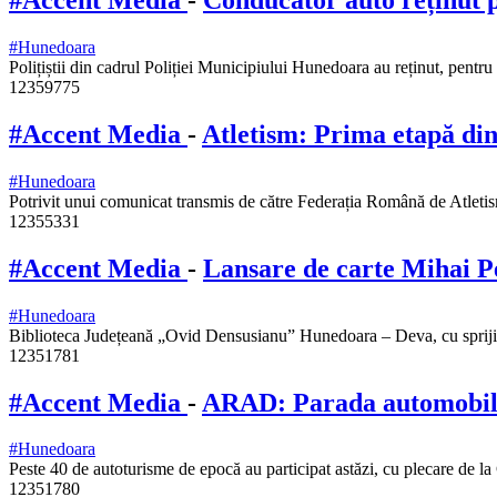
#Accent Media
-
Conducător auto reținut p
#Hunedoara
Polițiștii din cadrul Poliției Municipiului Hunedoara au reținut, pent
12359775
#Accent Media
-
Atletism: Prima etapă din
#Hunedoara
Potrivit unui comunicat transmis de către Federația Română de Atlet
12355331
#Accent Media
-
Lansare de carte Mihai Pet
#Hunedoara
Biblioteca Județeană „Ovid Densusianu” Hunedoara – Deva, cu spriji
12351781
#Accent Media
-
ARAD: Parada automobile
#Hunedoara
Peste 40 de autoturisme de epocă au participat astăzi, cu plecare de l
12351780