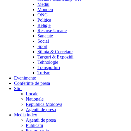
Mediu
Monden
ONG
Politica
Religie
Resurse Umane
Sanatate
Social
Sport
Stiinta & Cercetare
Targuri & Expozitii
Tehnologie
Transporturi
Turism
Evenimente
Conferinte de presa
Stiri
Locale
Nationale
Republica Moldova
Agentii de presa
Media index
Agentii de presa
Publicatii
Posturi radio