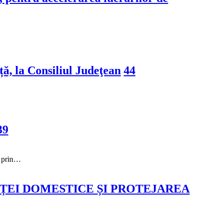
ă, la Consiliul Judeţean
44
39
t prin…
ȚEI DOMESTICE ȘI PROTEJAREA