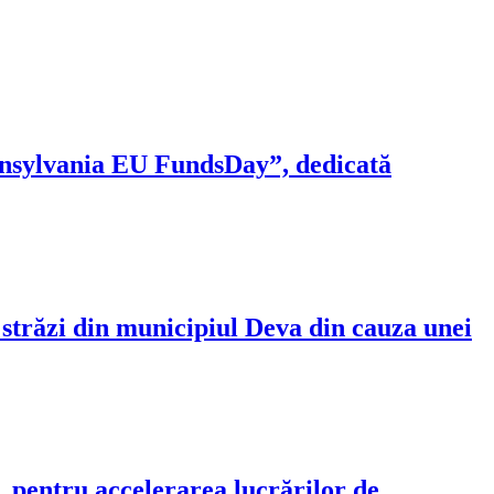
ransylvania EU FundsDay”, dedicată
 străzi din municipiul Deva din cauza unei
, pentru accelerarea lucrărilor de