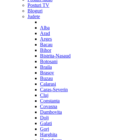
Posturi TV
Bloguri
Judete
Alba
Arad
Arges
Bacau
Bihor
Bistrita-Nasaud
Botosani
Braila
Brasov
Buzau
Calarasi
Caras-Severin
Cluj
Constanta
Covasna
Dambovita
Dolj
Galati
Gorj
Harghita