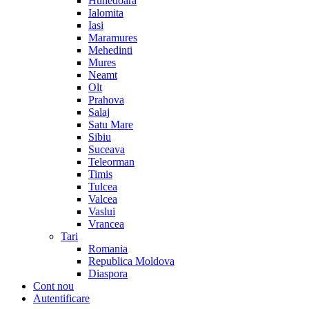
Hunedoara
Ialomita
Iasi
Maramures
Mehedinti
Mures
Neamt
Olt
Prahova
Salaj
Satu Mare
Sibiu
Suceava
Teleorman
Timis
Tulcea
Valcea
Vaslui
Vrancea
Tari
Romania
Republica Moldova
Diaspora
Cont nou
Autentificare