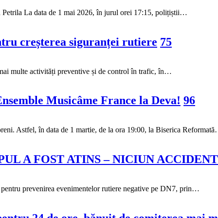
 Petrila La data de 1 mai 2026, în jurul orei 17:15, polițiștii…
ntru creșterea siguranței rutiere
75
 mai multe activități preventive și de control în trafic, în…
 Ensemble Musicâme France la Deva!
96
eni. Astfel, în data de 1 martie, de la ora 19:00, la Biserica Reformat
PUL A FOST ATINS – NICIUN ACCIDEN
8.00, pentru prevenirea evenimentelor rutiere negative pe DN7, prin…