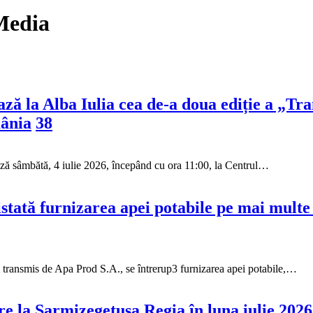
 Media
ză la Alba Iulia cea de-a doua ediție a „T
mânia
38
ză sâmbătă, 4 iulie 2026, începând cu ora 11:00, la Centrul…
istată furnizarea apei potabile pe mai multe
i transmis de Apa Prod S.A., se întrerup3 furnizarea apei potabile,…
re la Sarmizegetusa Regia în luna iulie 2026