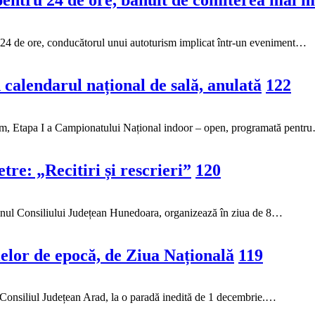
entru 24 de ore, bănuit de comiterea mai mu
ru 24 de ore, conducătorul unui autoturism implicat într-un eveniment…
 calendarul național de sală, anulată
122
ism, Etapa I a Campionatului Național indoor – open, programată pentr
re: „Recitiri și rescrieri”
120
nul Consiliului Județean Hunedoara, organizează în ziua de 8…
lor de epocă, de Ziua Națională
119
a Consiliul Județean Arad, la o paradă inedită de 1 decembrie.…