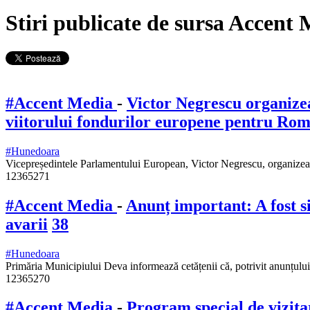
Stiri publicate de sursa Accent
#Accent Media
-
Victor Negrescu organizea
viitorului fondurilor europene pentru Ro
#Hunedoara
Vicepreședintele Parlamentului European, Victor Negrescu, organizea
12365271
#Accent Media
-
Anunț important: A fost s
avarii
38
#Hunedoara
Primăria Municipiului Deva informează cetățenii că, potrivit anunțulu
12365270
#Accent Media
-
Program special de vizita