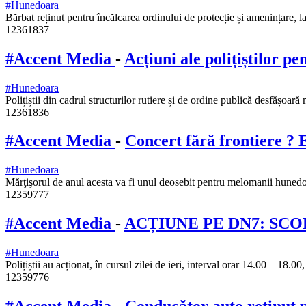
#Hunedoara
Bărbat reținut pentru încălcarea ordinului de protecție și amenințare, la
12361837
#Accent Media
-
Acțiuni ale polițiștilor pe
#Hunedoara
Polițiștii din cadrul structurilor rutiere și de ordine publică desfășoară
12361836
#Accent Media
-
Concert fără frontiere ?
#Hunedoara
Mărţişorul de anul acesta va fi unul deosebit pentru melomanii hunedor
12359777
#Accent Media
-
ACȚIUNE PE DN7: SCO
#Hunedoara
Polițiștii au acționat, în cursul zilei de ieri, interval orar 14.00 – 1
12359776