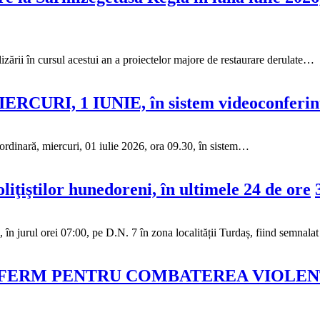
zării în cursul acestui an a proiectelor majore de restaurare derulate…
IERCURI, 1 IUNIE, în sistem videoconferinț
ordinară, miercuri, 01 iulie 2026, ora 09.30, în sistem…
poliţiştilor hunedoreni, în ultimele 24 de ore
jurul orei 07:00, pe D.N. 7 în zona localității Turdaș, fiind semnala
N FERM PENTRU COMBATEREA VIOLEN