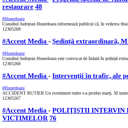
restaurare
48
#Hunedoara
Consiliul Județean Hunedoara informează publicul că, în vederea finali
12365269
#Accent Media
-
Şedință extraordinară, M
#Hunedoara
Consiliul Județean Hunedoara este convocat de îndată în ședință extra
12365268
#Accent Media
-
Intervenţii în trafic, ale 
#Hunedoara
ACCIDENT RUTIER Un eveniment rutier s-a produs marți, 30 iunie, în 
12365267
#Accent Media
-
POLIȚIȘTII INTERVI
VICTIMELOR
76