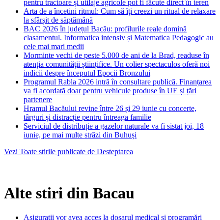
pentru tractoare și utilaje agricole pot fi făcute direct în teren
Arta de a încetini ritmul: Cum să îți creezi un ritual de relaxare
la sfârșit de săptămână
BAC 2026 în județul Bacău: profilurile reale domină
clasamentul. Informatica intensiv și Matematica Pedagogic au
cele mai mari medii
Morminte vechi de peste 5.000 de ani de la Brad, readuse în
atenția comunității științifice. Un colier spectaculos oferă noi
indicii despre începutul Epocii Bronzului
Programul Rabla 2026 intră în consultare publică. Finanțarea
va fi acordată doar pentru vehicule produse în UE și țări
partenere
Hramul Bacăului revine între 26 și 29 iunie cu concerte,
târguri și distracție pentru întreaga familie
Serviciul de distribuție a gazelor naturale va fi sistat joi, 18
iunie, pe mai multe străzi din Buhuși
Vezi Toate stirile publicate de Desteptarea
Alte stiri din Bacau
Asigurații vor avea acces la dosarul medical și programări