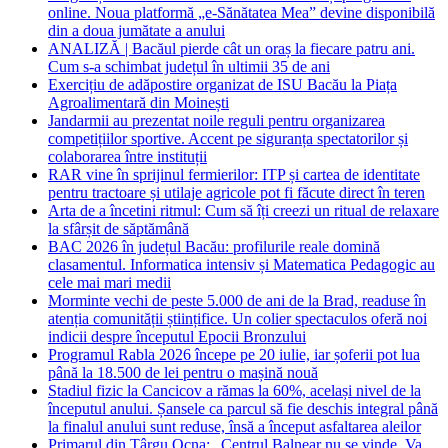
online. Noua platformă „e-Sănătatea Mea” devine disponibilă
din a doua jumătate a anului
ANALIZĂ | Bacăul pierde cât un oraș la fiecare patru ani.
Cum s-a schimbat județul în ultimii 35 de ani
Exercițiu de adăpostire organizat de ISU Bacău la Piața
Agroalimentară din Moinești
Jandarmii au prezentat noile reguli pentru organizarea
competițiilor sportive. Accent pe siguranța spectatorilor și
colaborarea între instituții
RAR vine în sprijinul fermierilor: ITP și cartea de identitate
pentru tractoare și utilaje agricole pot fi făcute direct în teren
Arta de a încetini ritmul: Cum să îți creezi un ritual de relaxare
la sfârșit de săptămână
BAC 2026 în județul Bacău: profilurile reale domină
clasamentul. Informatica intensiv și Matematica Pedagogic au
cele mai mari medii
Morminte vechi de peste 5.000 de ani de la Brad, readuse în
atenția comunității științifice. Un colier spectaculos oferă noi
indicii despre începutul Epocii Bronzului
Programul Rabla 2026 începe pe 20 iulie, iar șoferii pot lua
până la 18.500 de lei pentru o mașină nouă
Stadiul fizic la Cancicov a rămas la 60%, același nivel de la
începutul anului. Șansele ca parcul să fie deschis integral până
la finalul anului sunt reduse, însă a început asfaltarea aleilor
Primarul din Târgu Ocna: „Centrul Balnear nu se vinde. Va