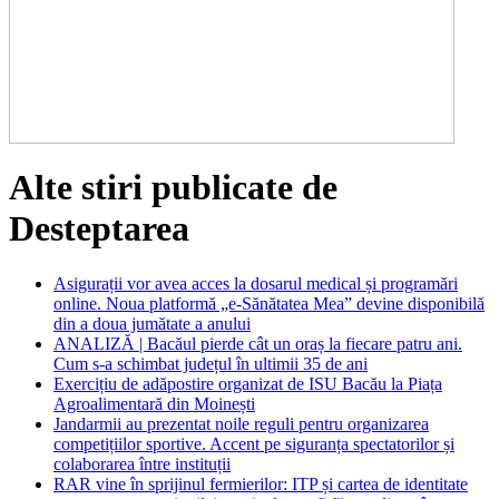
Alte stiri publicate de
Desteptarea
Asigurații vor avea acces la dosarul medical și programări
online. Noua platformă „e-Sănătatea Mea” devine disponibilă
din a doua jumătate a anului
ANALIZĂ | Bacăul pierde cât un oraș la fiecare patru ani.
Cum s-a schimbat județul în ultimii 35 de ani
Exercițiu de adăpostire organizat de ISU Bacău la Piața
Agroalimentară din Moinești
Jandarmii au prezentat noile reguli pentru organizarea
competițiilor sportive. Accent pe siguranța spectatorilor și
colaborarea între instituții
RAR vine în sprijinul fermierilor: ITP și cartea de identitate