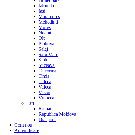
Hunedoara
Ialomita
Iasi
Maramures
Mehedinti
Mures
Neamt
Olt
Prahova
Salaj
Satu Mare
Sibiu
Suceava
Teleorman
Timis
Tulcea
Valcea
Vaslui
Vrancea
Tari
Romania
Republica Moldova
Diaspora
Cont nou
Autentificare