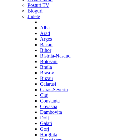
Posturi TV
Bloguri
Judete
Alba
Arad
Arges
Bacau
Bihor
Bistrita-Nasaud
Botosani
Braila
Brasov
Buzau
Calarasi
Caras-Severin
Cluj
Constanta
Covasna
Dambovita
Dolj
Galati
Gorj
Harghita