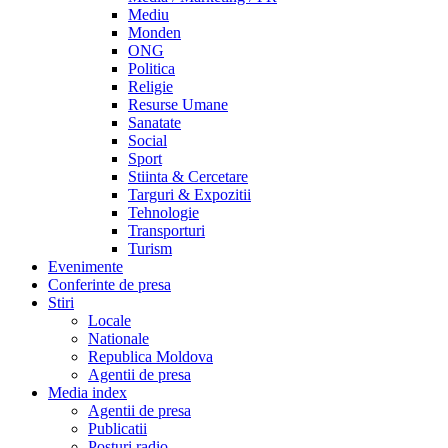
Mediu
Monden
ONG
Politica
Religie
Resurse Umane
Sanatate
Social
Sport
Stiinta & Cercetare
Targuri & Expozitii
Tehnologie
Transporturi
Turism
Evenimente
Conferinte de presa
Stiri
Locale
Nationale
Republica Moldova
Agentii de presa
Media index
Agentii de presa
Publicatii
Posturi radio