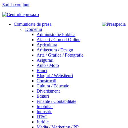
Sari la conținut
Comunicate de presa
Domeniu
Administratie Publica
Afaceri / Comert Online
Agricultura
Arhitectura / Design
Arta / Grafica / Fotografie
Asigurari
Auto / Moto
Banci
Bloguri / Websiteuri
Constructii
Cultura / Educatie
Divertisment
Edituri
Finante / Contabilitate
Imobiliar
Industrie
IT&C
Juridic
Media / Marketing / PR