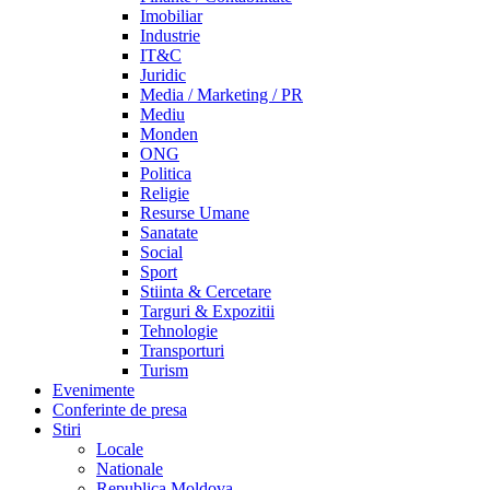
Imobiliar
Industrie
IT&C
Juridic
Media / Marketing / PR
Mediu
Monden
ONG
Politica
Religie
Resurse Umane
Sanatate
Social
Sport
Stiinta & Cercetare
Targuri & Expozitii
Tehnologie
Transporturi
Turism
Evenimente
Conferinte de presa
Stiri
Locale
Nationale
Republica Moldova