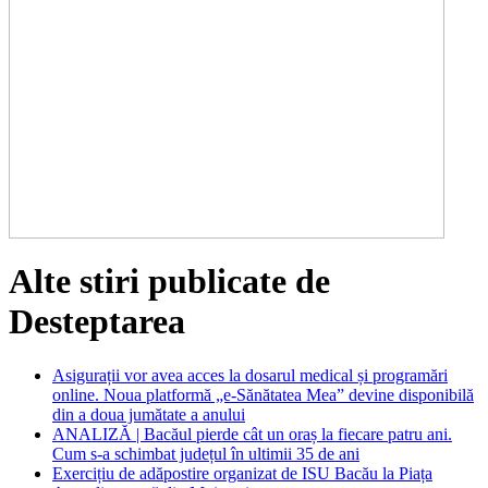
Alte stiri publicate de
Desteptarea
Asigurații vor avea acces la dosarul medical și programări
online. Noua platformă „e-Sănătatea Mea” devine disponibilă
din a doua jumătate a anului
ANALIZĂ | Bacăul pierde cât un oraș la fiecare patru ani.
Cum s-a schimbat județul în ultimii 35 de ani
Exercițiu de adăpostire organizat de ISU Bacău la Piața