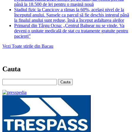
până la 18.500 de lei pentru o mașină nouă
Stadiul fizic la Cancicov a rămas la 60%, același nivel de la
începutul anului. Șansele ca parcul să fie deschis integral până
la finalul anului sunt reduse, însă a început asfaltarea aleilor
Primarul din Târgu Ocna: „Centrul Balnear nu se vinde. Va
deveni o unitate medicală de stat cu tratamente gratuite pentru
pacienți”
Vezi Toate stirile din Bacau
Cauta