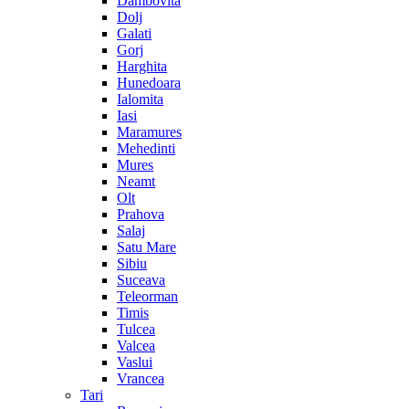
Dambovita
Dolj
Galati
Gorj
Harghita
Hunedoara
Ialomita
Iasi
Maramures
Mehedinti
Mures
Neamt
Olt
Prahova
Salaj
Satu Mare
Sibiu
Suceava
Teleorman
Timis
Tulcea
Valcea
Vaslui
Vrancea
Tari