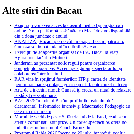
Alte stiri din Bacau
Asigurații vor avea acces la dosarul medical și programări
online. Noua platformă „e-Sănătatea Mea” devine disponibilă
din a doua jumătate a anului
ANALIZĂ | Bacăul pierde cât un oraș la fiecare patru ani.
Cum s-a schimbat județul în ultimii 35 de ani
Exercițiu de adăpostire organizat de ISU Bacău la Piața
Agroalimentară din Moinești
Jandarmii au prezentat noile reguli pentru organizarea
competițiilor sportive. Accent pe siguranța spectatorilor și
colaborarea între instituții
RAR vine în sprijinul fermierilor: ITP și cartea de identitate
pentru tractoare și utilaje agricole pot fi făcute direct în teren
Arta de a încetini ritmul: Cum să îți creezi un ritual de relaxare
la sfârșit de săptămână
BAC 2026 în județul Bacău: profilurile reale domină
clasamentul. Informatica intensiv și Matematica Pedagogic au
cele mai mari medii
Morminte vechi de peste 5.000 de ani de la Brad, readuse în
atenția comunității științifice. Un colier spectaculos oferă noi
indicii despre începutul Epocii Bronzului
Programul Rabla 2026 începe pe 20 iulie, iar șoferii pot lua