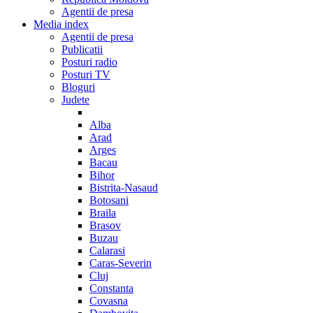
Agentii de presa
Media index
Agentii de presa
Publicatii
Posturi radio
Posturi TV
Bloguri
Judete
Alba
Arad
Arges
Bacau
Bihor
Bistrita-Nasaud
Botosani
Braila
Brasov
Buzau
Calarasi
Caras-Severin
Cluj
Constanta
Covasna