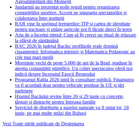
Agroalimentară din Moinești
Jandarmii au prezentat noile reguli pentru organizarea
competițiilor sportive. Accent pe siguranța spectatorilor și
colaborarea între instituții
RAR vine în sprijinul fermierilor: ITP și cartea de identitate
pentru tractoare și utilaje agricole pot fi făcute direct în teren
Arta de a încetini ritmul: Cum să îți creezi un ritual de relaxare
la sfârșit de săptămână
BAC 2026 în județul Bacău: profilurile reale domină
clasamentul. Informatica intensiv și Matematica Pedagogic au
cele mai mari medii
Morminte vechi de peste 5.000 de ani de la Brad, readuse în
atenția comunității științifice. Un colier spectaculos oferă noi
indicii despre începutul Epocii Bronzului
Programul Rabla 2026 intră în consultare publică. Finanțarea
va fi acordată doar pentru vehicule produse în UE și țări
partenere
Hramul Bacăului revine între 26 și 29 iunie cu concerte,
târguri și distracție pentru întreaga familie
Serviciul de distribuție a gazelor naturale va fi sistat joi, 18
iunie, pe mai multe străzi din Buhuși
Vezi Toate stirile publicate de Desteptarea