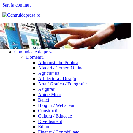
Sari la conținut
Comunicate de presa
Domeniu
Administratie Publica
Afaceri / Comert Online
Agricultura
Arhitectura / Design
Arta / Grafica / Fotografie
Asigurari
Auto / Moto
Banci
Bloguri / Websiteuri
Constructii
Cultura / Educatie
Divertisment
Edituri
Finante / Contabilitate