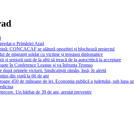
rad
d
 predat-o Primăriei Arad
latină: CONCACAF se alătură opoziției și blochează proiectul
ul de migranți soldat cu victime și tensiuni diplomatice
și seniorii unii de la alții să treacă de la autocritică la acceptare
arte în Conference League și va înfrunta Tromso
pă primele victorii. Sindicaliștii rămân, însă, în alertă
stins din viață la 66 de ani
roape 450 de milioane de lei. Economia publică a judeţului, sub lupa une
medicina
etrecere. Un bărbat de 39 de ani, arestat preventiv