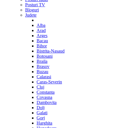
Posturi TV
Bloguri
Judete
Alba
Arad
Arges
Bacau
Bihor
Bistrita-Nasaud
Botosani
Braila
Brasov
Buzau
Calarasi
Caras-Severin
Cluj
Constanta
Covasna
Dambovita
Dolj
Galati
Gorj
Harghita