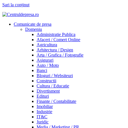
Sari la conținut
Comunicate de presa
Domeniu
Administratie Publica
Afaceri / Comert Online
Agricultura
Arhitectura / Design
Arta / Grafica / Fotografie
Asigurari
Auto / Moto
Banci
Bloguri / Websiteuri
Constructii
Cultura / Educatie
Divertisment
Edituri
Finante / Contabilitate
Imobiliar
Industrie
IT&C
Juridic
Media / Marketing / PR