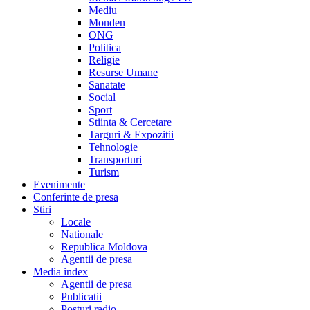
Mediu
Monden
ONG
Politica
Religie
Resurse Umane
Sanatate
Social
Sport
Stiinta & Cercetare
Targuri & Expozitii
Tehnologie
Transporturi
Turism
Evenimente
Conferinte de presa
Stiri
Locale
Nationale
Republica Moldova
Agentii de presa
Media index
Agentii de presa
Publicatii
Posturi radio