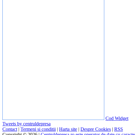
Cod Widget
Tweets by centruldepresa
Contact
|
Termeni si conditii
|
Harta site
|
Despre Cookies
|
RSS
Copyright © 2026 |
Centruldepresa.ro este operator de date cu carac