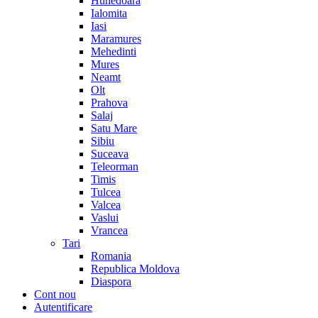
Hunedoara
Ialomita
Iasi
Maramures
Mehedinti
Mures
Neamt
Olt
Prahova
Salaj
Satu Mare
Sibiu
Suceava
Teleorman
Timis
Tulcea
Valcea
Vaslui
Vrancea
Tari
Romania
Republica Moldova
Diaspora
Cont nou
Autentificare