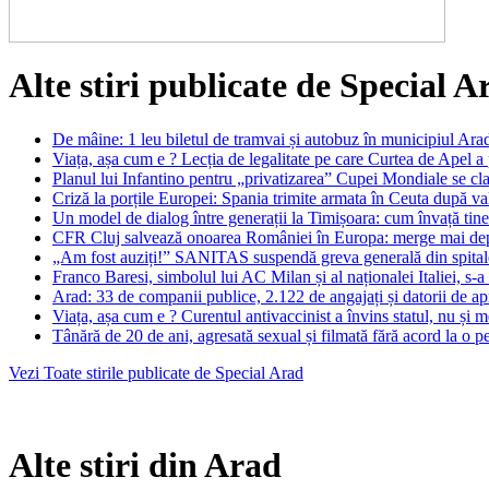
Alte stiri publicate de Special A
De mâine: 1 leu biletul de tramvai și autobuz în municipiul Ara
Viața, așa cum e ? Lecția de legalitate pe care Curtea de Apel a
Planul lui Infantino pentru „privatizarea” Cupei Mondiale se c
Criză la porțile Europei: Spania trimite armata în Ceuta după val
Un model de dialog între generații la Timișoara: cum învață tinerii 
CFR Cluj salvează onoarea României în Europa: merge mai dep
„Am fost auziți!” SANITAS suspendă greva generală din spitale du
Franco Baresi, simbolul lui AC Milan și al naționalei Italiei, s-a 
Arad: 33 de companii publice, 2.122 de angajați și datorii de ap
Viața, așa cum e ? Curentul antivaccinist a învins statul, nu și 
Tânără de 20 de ani, agresată sexual și filmată fără acord la o p
Vezi Toate stirile publicate de Special Arad
Alte stiri din Arad