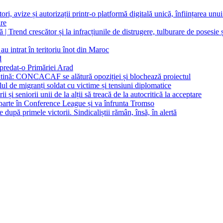
, avize și autorizații printr-o platformă digitală unică, înființarea unui 
are
| Trend crescător și la infracțiunile de distrugere, tulburare de posesie ș
u intrat în teritoriu înot din Maroc
d
 predat-o Primăriei Arad
latină: CONCACAF se alătură opoziției și blochează proiectul
ul de migranți soldat cu victime și tensiuni diplomatice
și seniorii unii de la alții să treacă de la autocritică la acceptare
arte în Conference League și va înfrunta Tromso
pă primele victorii. Sindicaliștii rămân, însă, în alertă