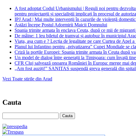
A fost adoptat Codul Urbanismului | Reguli noi pentru dezvoltatori
pentru proiectanții și specialiștii implicați în procesul de autoriz
IPJ Arad | Mai multe intervenții în cazurile de violență domestică 
Astăzi începe Postul Adormirii Maicii Domnului
Spania trimite armata în enclava Ceuta, după ce mii de migranți a
De mâine: 1 leu biletul de tramvai și autobuz în municipiul Ara
Viața, așa cum e ? Lecția de legalitate pe care Curtea de Apel a
Planul lui Infantino pentru „privatizarea” Cupei Mondiale se c
Criză la porțile Europei: Spania trimite armata în Ceuta după val
Un model de dialog între generații la Timișoara: cum învață tinerii 
CFR Cluj salvează onoarea României în Europa: merge mai dep
„Am fost auziți!” SANITAS suspendă greva generală din spitale du
Vezi Toate stirile din Arad
Cauta