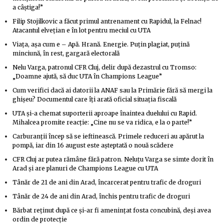
a câștiga!”
Filip Stojilkovic a făcut primul antrenament cu Rapidul, la Felnac!
Atacantul elvețian e în lot pentru meciul cu UTA
Viața, așa cum e – Apă. Hrană. Energie. Puțin plagiat, puțină
minciună, în rest, gargară electorală
Nelu Varga, patronul CFR Cluj, delir după dezastrul cu Tromso:
„Doamne ajută, să duc UTA în Champions League”
Cum verifici dacă ai datorii la ANAF sau la Primărie fără să mergi la
ghișeu? Documentul care îți arată oficial situația fiscală
UTA și-a chemat suporterii aproape înaintea duelului cu Rapid.
Mihalcea promite reacție: „Cine nu se va ridica, e la o parte!”
Carburanții încep să se ieftinească. Primele reduceri au apărut la
pompă, iar din 16 august este așteptată o nouă scădere
CFR Cluj ar putea rămâne fără patron. Neluțu Varga se simte dorit în
Arad și are planuri de Champions League cu UTA
Tânăr de 21 de ani din Arad, încarcerat pentru trafic de droguri
Tânăr de 24 de ani din Arad, închis pentru trafic de droguri
Bărbat reținut după ce și-ar fi amenințat fosta concubină, deși avea
ordin de protecție