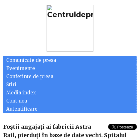
Comunicate de presa
Evenimente
Conferinte de presa
Stiri
Media index
Cont nou
Autentificare
Foștii angajați ai fabricii Astra
Rail, pierduți în baze de date vechi. Spitalul