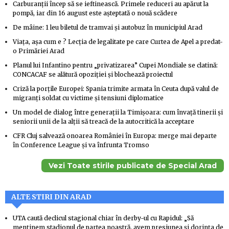
Carburanții încep să se ieftinească. Primele reduceri au apărut la
pompă, iar din 16 august este așteptată o nouă scădere
De mâine: 1 leu biletul de tramvai și autobuz în municipiul Arad
Viața, așa cum e ? Lecția de legalitate pe care Curtea de Apel a predat-
o Primăriei Arad
Planul lui Infantino pentru „privatizarea” Cupei Mondiale se clatină:
CONCACAF se alătură opoziției și blochează proiectul
Criză la porțile Europei: Spania trimite armata în Ceuta după valul de
migranți soldat cu victime și tensiuni diplomatice
Un model de dialog între generații la Timișoara: cum învață tinerii și
seniorii unii de la alții să treacă de la autocritică la acceptare
CFR Cluj salvează onoarea României în Europa: merge mai departe
în Conference League și va înfrunta Tromso
Vezi Toate stirile publicate de Special Arad
ALTE STIRI DIN ARAD
UTA caută declicul stagional chiar în derby-ul cu Rapidul: „Să
menținem stadionul de partea noastră, avem presiunea și dorința de