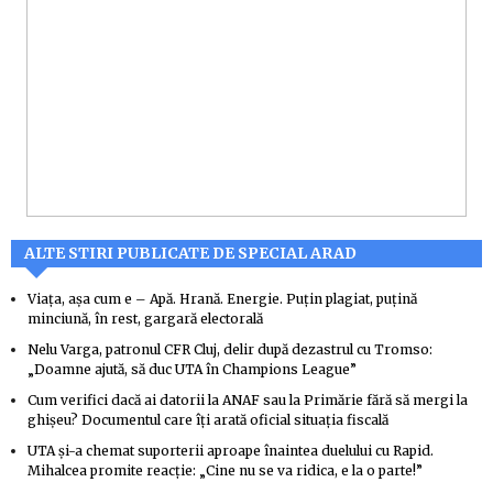
ALTE STIRI PUBLICATE DE SPECIAL ARAD
Viața, așa cum e – Apă. Hrană. Energie. Puțin plagiat, puțină
minciună, în rest, gargară electorală
Nelu Varga, patronul CFR Cluj, delir după dezastrul cu Tromso:
„Doamne ajută, să duc UTA în Champions League”
Cum verifici dacă ai datorii la ANAF sau la Primărie fără să mergi la
ghișeu? Documentul care îți arată oficial situația fiscală
UTA și-a chemat suporterii aproape înaintea duelului cu Rapid.
Mihalcea promite reacție: „Cine nu se va ridica, e la o parte!”