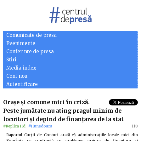
Comunicate de presa
Evenimente
Conferinte de presa
Stiri
Media index
Cont nou
Autentificare
Orașe și comune mici în criză.
Peste jumătate nu ating pragul minim de
locuitori și depind de finanțarea de la stat
#Replica Hd
#Hunedoara
118
Raportul Curții de Conturi arată că administrațiile locale mici din
România se confruntă cu probleme majore de finanțare și