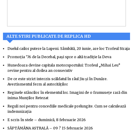
ALTE STIRI PUBLICATE DE REPLICA HD
Duelul cailor putere la Lupeni. Sâmbătă, 20 iunie, are loc Trofeul Straja
Promoția ’76 de la Decebal, pași spre o altă tradiție la Deva
Hunedoara devine capitala motorsportului: Trofeul „Mihai Leu”
revine pentru al doilea an consecutiv
De ce este strict interzis scăldatul în râul Jiu și în Dunăre.
Avertismentul ferm al autorităților
Reginele stâncilor în elementul lor. Imagini de o frumusețe rară din
inima Munților Retezat
Reguli noi pentru concediile medicale prelungite. Cum se calculează
indemnizația
E scris în stele – duminică, 8 februarie 2026
SĂPTĂMÂNA ASTRALĂ – 09 ? 15 februarie 2026