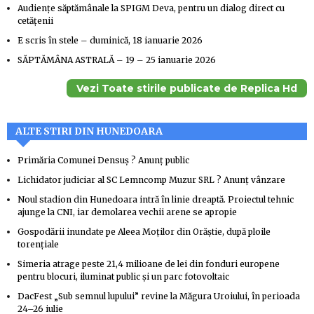
Audiențe săptămânale la SPIGM Deva, pentru un dialog direct cu
cetățenii
E scris în stele – duminică, 18 ianuarie 2026
SĂPTĂMÂNA ASTRALĂ – 19 – 25 ianuarie 2026
Vezi Toate stirile publicate de Replica Hd
ALTE STIRI DIN HUNEDOARA
Primăria Comunei Densuş ? Anunţ public
Lichidator judiciar al SC Lemncomp Muzur SRL ? Anunţ vânzare
Noul stadion din Hunedoara intră în linie dreaptă. Proiectul tehnic
ajunge la CNI, iar demolarea vechii arene se apropie
Gospodării inundate pe Aleea Moților din Orăștie, după ploile
torențiale
Simeria atrage peste 21,4 milioane de lei din fonduri europene
pentru blocuri, iluminat public și un parc fotovoltaic
DacFest „Sub semnul lupului” revine la Măgura Uroiului, în perioada
24–26 iulie