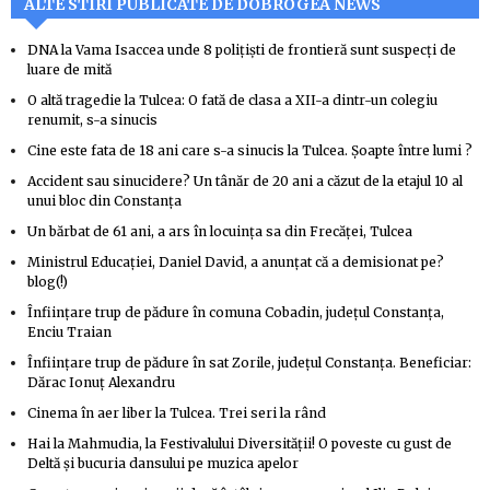
ALTE STIRI PUBLICATE DE DOBROGEA NEWS
DNA la Vama Isaccea unde 8 polițiști de frontieră sunt suspecți de
luare de mită
O altă tragedie la Tulcea: O fată de clasa a XII-a dintr-un colegiu
renumit, s-a sinucis
Cine este fata de 18 ani care s-a sinucis la Tulcea. Șoapte între lumi ?
Accident sau sinucidere? Un tânăr de 20 ani a căzut de la etajul 10 al
unui bloc din Constanța
Un bărbat de 61 ani, a ars în locuința sa din Frecăței, Tulcea
Ministrul Educației, Daniel David, a anunțat că a demisionat pe?
blog(!)
Înființare trup de pădure în comuna Cobadin, județul Constanța,
Enciu Traian
Înființare trup de pădure în sat Zorile, județul Constanța. Beneficiar:
Dărac Ionuț Alexandru
Cinema în aer liber la Tulcea. Trei seri la rând
Hai la Mahmudia, la Festivalului Diversității! O poveste cu gust de
Deltă și bucuria dansului pe muzica apelor