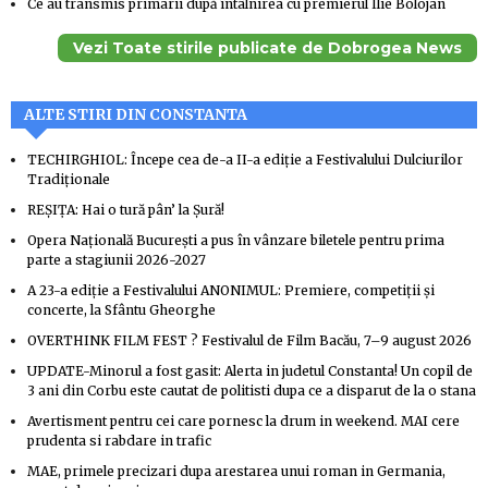
Ce au transmis primarii după întâlnirea cu premierul Ilie Bolojan
Vezi Toate stirile publicate de Dobrogea News
ALTE STIRI DIN CONSTANTA
TECHIRGHIOL: Începe cea de-a II-a ediție a Festivalului Dulciurilor
Tradiționale
REȘIȚA: Hai o tură pân’ la Șură!
Opera Națională București a pus în vânzare biletele pentru prima
parte a stagiunii 2026-2027
A 23-a ediție a Festivalului ANONIMUL: Premiere, competiții și
concerte, la Sfântu Gheorghe
OVERTHINK FILM FEST ? Festivalul de Film Bacău, 7–9 august 2026
UPDATE-Minorul a fost gasit: Alerta in judetul Constanta! Un copil de
3 ani din Corbu este cautat de politisti dupa ce a disparut de la o stana
Avertisment pentru cei care pornesc la drum in weekend. MAI cere
prudenta si rabdare in trafic
MAE, primele precizari dupa arestarea unui roman in Germania,