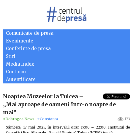
Comunicate de presa
Evenimente
Conferinte de presa
Stiri
Media index
Cont nou
Autentificare
Noaptea Muzeelor la Tulcea –
„Mai aproape de oameni într-o noapte de
mai”
#Dobrogea News
#Constanta
173
Sâmbătă, 17 mai 2025, în intervalul orar 17:00 – 22:00, Institutul de
Cercetări Eco-Muzeale „Gavrilă Simion” Tulcea (ICEM) invită…