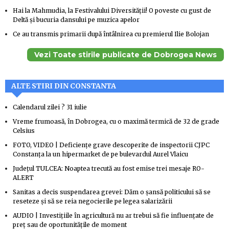
Hai la Mahmudia, la Festivalului Diversității! O poveste cu gust de
Deltă și bucuria dansului pe muzica apelor
Ce au transmis primarii după întâlnirea cu premierul Ilie Bolojan
Vezi Toate stirile publicate de Dobrogea News
ALTE STIRI DIN CONSTANTA
Calendarul zilei ? 31 iulie
Vreme frumoasă, în Dobrogea, cu o maximă termică de 32 de grade
Celsius
FOTO, VIDEO | Deficiențe grave descoperite de inspectorii CJPC
Constanța la un hipermarket de pe bulevardul Aurel Vlaicu
Județul TULCEA: Noaptea trecută au fost emise trei mesaje RO-
ALERT
Sanitas a decis suspendarea grevei: Dăm o șansă politicului să se
reseteze și să se reia negocierile pe legea salarizării
AUDIO | Investițiile în agricultură nu ar trebui să fie influențate de
preț sau de oportunitățile de moment