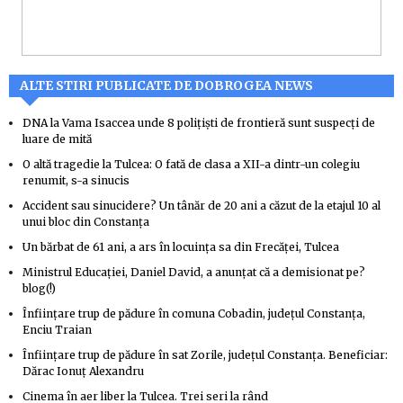
ALTE STIRI PUBLICATE DE DOBROGEA NEWS
DNA la Vama Isaccea unde 8 polițiști de frontieră sunt suspecți de
luare de mită
O altă tragedie la Tulcea: O fată de clasa a XII-a dintr-un colegiu
renumit, s-a sinucis
Accident sau sinucidere? Un tânăr de 20 ani a căzut de la etajul 10 al
unui bloc din Constanța
Un bărbat de 61 ani, a ars în locuința sa din Frecăței, Tulcea
Ministrul Educației, Daniel David, a anunțat că a demisionat pe?
blog(!)
Înființare trup de pădure în comuna Cobadin, județul Constanța,
Enciu Traian
Înființare trup de pădure în sat Zorile, județul Constanța. Beneficiar:
Dărac Ionuț Alexandru
Cinema în aer liber la Tulcea. Trei seri la rând