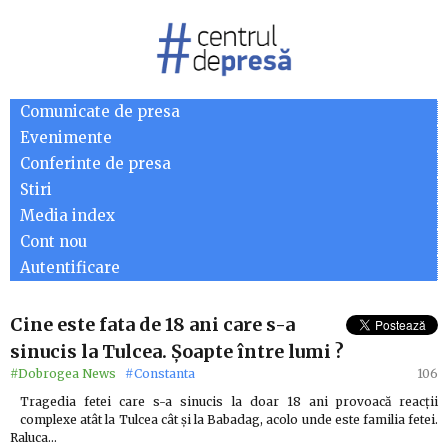
Comunicate de presa
Evenimente
Conferinte de presa
Stiri
Media index
Cont nou
Autentificare
Cine este fata de 18 ani care s-a
sinucis la Tulcea. Șoapte între lumi ?
#Dobrogea News
#Constanta
106
Tragedia fetei care s-a sinucis la doar 18 ani provoacă reacții
complexe atât la Tulcea cât și la Babadag, acolo unde este familia fetei.
Raluca…