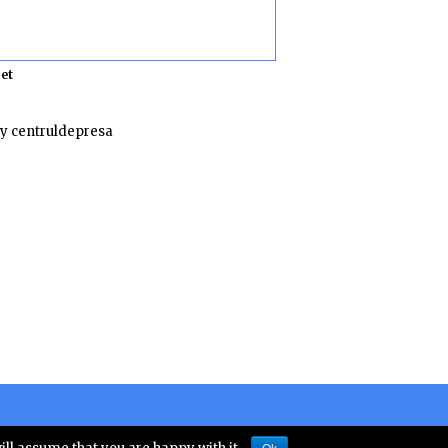
et
y centruldepresa
 numarul 10828