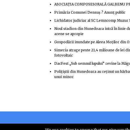
ASOCIAȚIA COMPOSESORALĂ GALBENU PRIS
Primăria Comunei Densuş ? Anunţ public
Lichidator judiciar al SC Lemncomp Muzur
Noul stadion din Hunedoara intră în linie dr
arene se apropie
Gospodării inundate pe Aleea Moților din Oră
Simeria atrage peste 21,4 milioane de lei di
fotovoltaic
DacFest „Sub semnul lupului” revine la Măgu
Polițiștii din Hunedoara au reținut un bărba
unui minor
Copyright © 