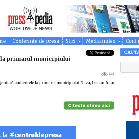
nte
Conferinte de presa
Stiri
Media index
Cont 
CAUT
la primarul municipiului
141
enii că audiențele la primarul municipiului Deva, Lucian Ioan
Citeste stirea aici