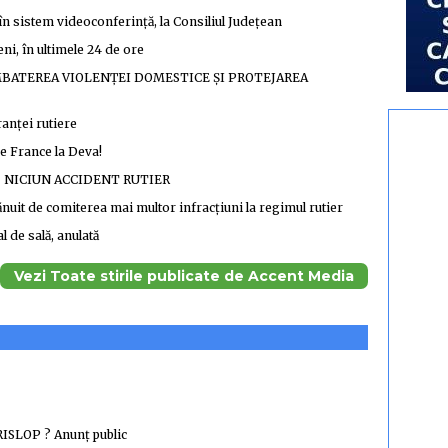
n sistem videoconferință, la Consiliul Judeţean
eni, în ultimele 24 de ore
MBATEREA VIOLENȚEI DOMESTICE ȘI PROTEJAREA
ranței rutiere
e France la Deva!
– NICIUN ACCIDENT RUTIER
nuit de comiterea mai multor infracțiuni la regimul rutier
l de sală, anulată
Vezi Toate stirile publicate de Accent Media
LOP ? Anunţ public