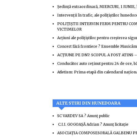
Şedință extraordinară, MIERCURI, 1 IUNIE, î
Intervenţii în trafic, ale poliţiştilor hunedor
POLIȚIȘTII INTERVIN FERM PENTRU CO
VICTIMELOR
Acțiuni ale polițiștilor pentru creșterea sigu
Concert fără frontiere ? Ensemble Musicâm
ACȚIUNE PE DN7: SCOPUL A FOST ATINS 
Conducător auto reținut pentru 24 de ore, bă
Atletism: Prima etapă din calendarul naționa
ALTE STIRI DIN HUNEDOARA
SC VARDEV SA ? Anunţ public
C.I.I. GOGOAŞĂ Adrian ? Anunţ licitaţie
ASOCIAȚIA COMPOSESORALĂ GALBENU PRIS