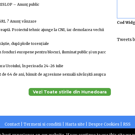
LOP – Anunţ public
 SRL ? Anunţ vânzare
Cod Widg
eaptă. Proiectul tehnic ajunge la CNI, iar demolarea vechii
Tweets b
știe, după ploile torențiale
n fonduri europene pentru blocuri, iluminat public și un parc
ra Uroiului, în perioada 24–26 iulie
t de 64 de ani, bănuit de agresiune sexuală săvârșită asupra
Vezi Toate stirile din Hunedoara
Contact
|
Termeni si conditii
|
Harta site
|
Despre Cookies
|
RSS
2026 |
Centruldepresa.ro este operator de date cu caracter personal