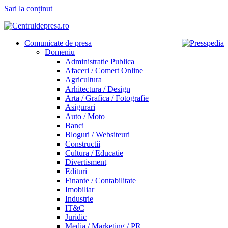
Sari la conținut
Comunicate de presa
Domeniu
Administratie Publica
Afaceri / Comert Online
Agricultura
Arhitectura / Design
Arta / Grafica / Fotografie
Asigurari
Auto / Moto
Banci
Bloguri / Websiteuri
Constructii
Cultura / Educatie
Divertisment
Edituri
Finante / Contabilitate
Imobiliar
Industrie
IT&C
Juridic
Media / Marketing / PR