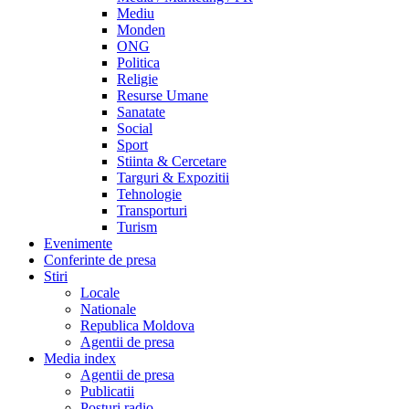
Mediu
Monden
ONG
Politica
Religie
Resurse Umane
Sanatate
Social
Sport
Stiinta & Cercetare
Targuri & Expozitii
Tehnologie
Transporturi
Turism
Evenimente
Conferinte de presa
Stiri
Locale
Nationale
Republica Moldova
Agentii de presa
Media index
Agentii de presa
Publicatii
Posturi radio