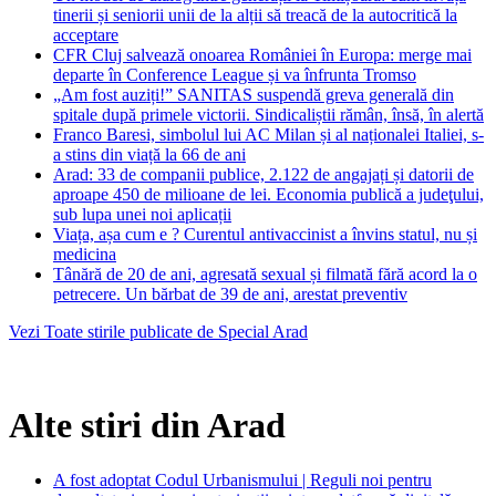
tinerii și seniorii unii de la alții să treacă de la autocritică la
acceptare
CFR Cluj salvează onoarea României în Europa: merge mai
departe în Conference League și va înfrunta Tromso
„Am fost auziți!” SANITAS suspendă greva generală din
spitale după primele victorii. Sindicaliștii rămân, însă, în alertă
Franco Baresi, simbolul lui AC Milan și al naționalei Italiei, s-
a stins din viață la 66 de ani
Arad: 33 de companii publice, 2.122 de angajați și datorii de
aproape 450 de milioane de lei. Economia publică a judeţului,
sub lupa unei noi aplicații
Viața, așa cum e ? Curentul antivaccinist a învins statul, nu și
medicina
Tânără de 20 de ani, agresată sexual și filmată fără acord la o
petrecere. Un bărbat de 39 de ani, arestat preventiv
Vezi Toate stirile publicate de Special Arad
Alte stiri din Arad
A fost adoptat Codul Urbanismului | Reguli noi pentru