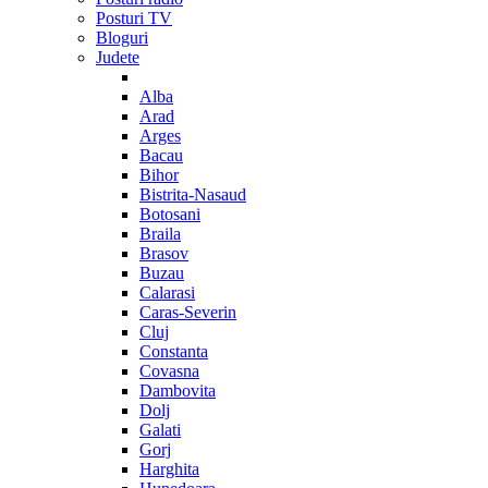
Posturi TV
Bloguri
Judete
Alba
Arad
Arges
Bacau
Bihor
Bistrita-Nasaud
Botosani
Braila
Brasov
Buzau
Calarasi
Caras-Severin
Cluj
Constanta
Covasna
Dambovita
Dolj
Galati
Gorj
Harghita