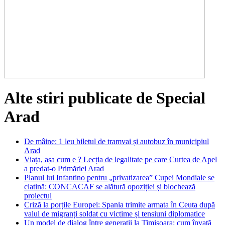
Alte stiri publicate de Special
Arad
De mâine: 1 leu biletul de tramvai și autobuz în municipiul
Arad
Viața, așa cum e ? Lecția de legalitate pe care Curtea de Apel
a predat-o Primăriei Arad
Planul lui Infantino pentru „privatizarea” Cupei Mondiale se
clatină: CONCACAF se alătură opoziției și blochează
proiectul
Criză la porțile Europei: Spania trimite armata în Ceuta după
valul de migranți soldat cu victime și tensiuni diplomatice
Un model de dialog între generații la Timișoara: cum învață