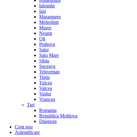
Hunedoara
Ialomita
Iasi
Maramures
Mehedinti
Mures
Neamt
Olt
Prahova
Salaj
Satu Mare
Sibiu
Suceava
Teleorman
Timis
Tulcea
Valcea
Vaslui
Vrancea
Tari
Romania
Republica Moldova
Diaspora
Cont nou
Autentificare