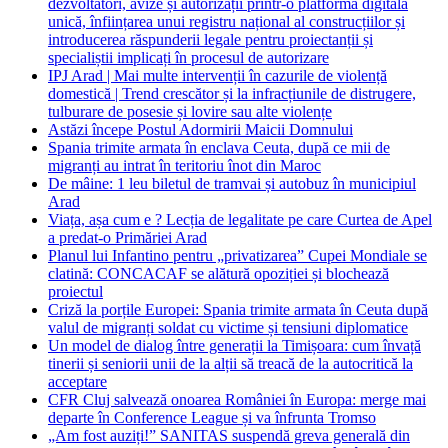
dezvoltatori, avize și autorizații printr-o platformă digitală
unică, înființarea unui registru național al construcțiilor și
introducerea răspunderii legale pentru proiectanții și
specialiștii implicați în procesul de autorizare
IPJ Arad | Mai multe intervenții în cazurile de violență
domestică | Trend crescător și la infracțiunile de distrugere,
tulburare de posesie și lovire sau alte violențe
Astăzi începe Postul Adormirii Maicii Domnului
Spania trimite armata în enclava Ceuta, după ce mii de
migranți au intrat în teritoriu înot din Maroc
De mâine: 1 leu biletul de tramvai și autobuz în municipiul
Arad
Viața, așa cum e ? Lecția de legalitate pe care Curtea de Apel
a predat-o Primăriei Arad
Planul lui Infantino pentru „privatizarea” Cupei Mondiale se
clatină: CONCACAF se alătură opoziției și blochează
proiectul
Criză la porțile Europei: Spania trimite armata în Ceuta după
valul de migranți soldat cu victime și tensiuni diplomatice
Un model de dialog între generații la Timișoara: cum învață
tinerii și seniorii unii de la alții să treacă de la autocritică la
acceptare
CFR Cluj salvează onoarea României în Europa: merge mai
departe în Conference League și va înfrunta Tromso
„Am fost auziți!” SANITAS suspendă greva generală din