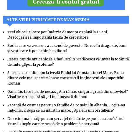
ALTE STIRI PUBLICATE DE MAX MEDIA
Trei obiceiuri care pot întârzia demența cu până la 13 ani.
Descoperirea importantă făcută de cercetători
Zodia care va avea un weekend de poveste. Noroc în dragoste, bani
și vești care îi pot schimba viitorul
Rețete rapide anticaniculă. Chef Cătălin Scărlătescu vă invită la tocăniță
de linte: „Spor la proteine!”
Seceta a scos din nou la iveală Podul lui Constantin cel Mare. E una
dintre cele mai spectaculoase construcții inginerești ale Imperiului
Roman
Oana Lis face haz de necaz: „Am rămas singura grasă din showbiz!”
Visul pe care speră să și-l împlinească din nou
Vacanță de coșmar pentru o familie de români în Albania. Toți s-au
îmbolnăvit după ce au intrat în mare: „Apa era uneori tulbure”
De ce tot mai mulți pun un șervețel de hârtie pe podeaua bucătăriei.
Trucul simplu care te scapă de o problemă enervantă