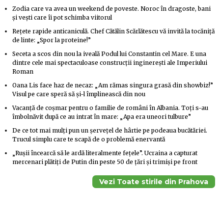
Zodia care va avea un weekend de poveste. Noroc în dragoste, bani
și vești care îi pot schimba viitorul
Rețete rapide anticaniculă. Chef Cătălin Scărlătescu vă invită la tocăniță
de linte: „Spor la proteine!”
Seceta a scos din nou la iveală Podul lui Constantin cel Mare. E una
dintre cele mai spectaculoase construcții inginerești ale Imperiului
Roman
Oana Lis face haz de necaz: „Am rămas singura grasă din showbiz!”
Visul pe care speră să și-l împlinească din nou
Vacanță de coșmar pentru o familie de români în Albania. Toți s-au
îmbolnăvit după ce au intrat în mare: „Apa era uneori tulbure”
De ce tot mai mulți pun un șervețel de hârtie pe podeaua bucătăriei.
Trucul simplu care te scapă de o problemă enervantă
„Rușii încearcă să le ardă literalmente fețele”. Ucraina a capturat
mercenari plătiți de Putin din peste 50 de țări și trimiși pe front
Vezi Toate stirile din Prahova