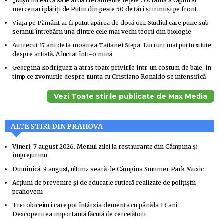
„Rușii încearcă să le ardă literalmente fețele”. Ucraina a capturat
mercenari plătiți de Putin din peste 50 de țări și trimiși pe front
Viața pe Pământ ar fi putut apărea de două ori. Studiul care pune sub
semnul întrebării una dintre cele mai vechi teorii din biologie
Au trecut 17 ani de la moartea Tatianei Stepa. Lucruri mai puțin știute
despre artistă. A lucrat într-o mină
Georgina Rodríguez a atras toate privirile într-un costum de baie, în
timp ce zvonurile despre nunta cu Cristiano Ronaldo se intensifică
Vezi Toate stirile publicate de Max Media
ALTE STIRI DIN PRAHOVA
Vineri, 7 august 2026. Meniul zilei la restaurante din Câmpina și
împrejurimi
Duminică, 9 august, ultima seară de Câmpina Summer Park Music
Acțiuni de prevenire și de educație rutieră realizate de polițiștii
prahoveni
Trei obiceiuri care pot întârzia demența cu până la 13 ani.
Descoperirea importantă făcută de cercetători