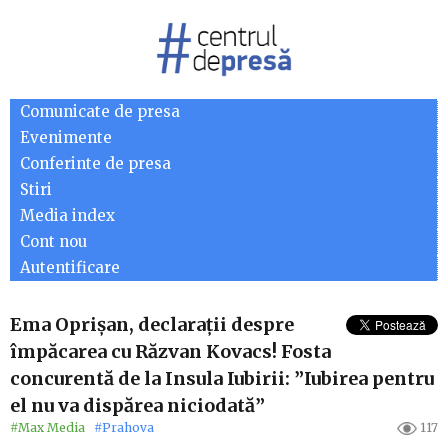
Comunicate de presa
Evenimente
Conferinte de presa
Stiri
Media index
Cont nou
Autentificare
Ema Oprișan, declarații despre
împăcarea cu Răzvan Kovacs! Fosta
concurentă de la Insula Iubirii: ”Iubirea pentru
el nu va dispărea niciodată”
#Max Media
#Prahova
117