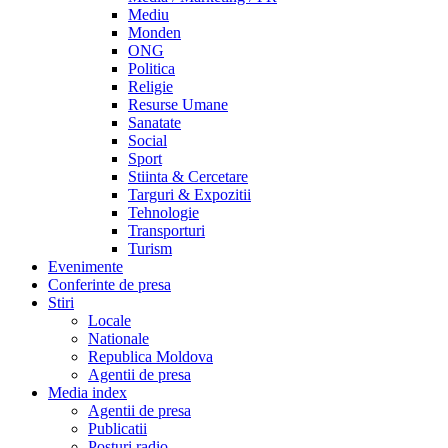
Mediu
Monden
ONG
Politica
Religie
Resurse Umane
Sanatate
Social
Sport
Stiinta & Cercetare
Targuri & Expozitii
Tehnologie
Transporturi
Turism
Evenimente
Conferinte de presa
Stiri
Locale
Nationale
Republica Moldova
Agentii de presa
Media index
Agentii de presa
Publicatii
Posturi radio