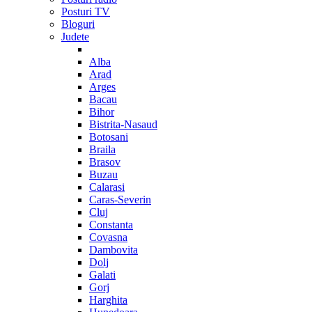
Posturi TV
Bloguri
Judete
Alba
Arad
Arges
Bacau
Bihor
Bistrita-Nasaud
Botosani
Braila
Brasov
Buzau
Calarasi
Caras-Severin
Cluj
Constanta
Covasna
Dambovita
Dolj
Galati
Gorj
Harghita