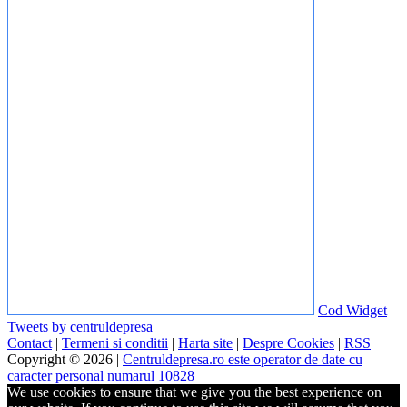
Cod Widget
Tweets by centruldepresa
Contact
|
Termeni si conditii
|
Harta site
|
Despre Cookies
|
RSS
Copyright © 2026 |
Centruldepresa.ro este operator de date cu
caracter personal numarul 10828
We use cookies to ensure that we give you the best experience on