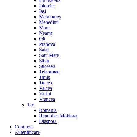
Hunedoara
Ialomita
Iasi
Maramures
Mehedinti
Mures
Neamt
Olt
Prahova
Salaj
Satu Mare
Sibiu
Suceava
Teleorman
Timis
Tulcea
Valcea
Vaslui
Vrancea
Tari
Romania
Republica Moldova
Diaspora
Cont nou
Autentificare