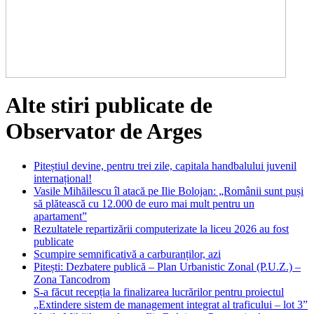
Alte stiri publicate de
Observator de Arges
Piteștiul devine, pentru trei zile, capitala handbalului juvenil
internațional!
Vasile Mihăilescu îl atacă pe Ilie Bolojan: „Românii sunt puși
să plătească cu 12.000 de euro mai mult pentru un
apartament”
Rezultatele repartizării computerizate la liceu 2026 au fost
publicate
Scumpire semnificativă a carburanților, azi
Pitești: Dezbatere publică – Plan Urbanistic Zonal (P.U.Z.) –
Zona Tancodrom
S-a făcut recepția la finalizarea lucrărilor pentru proiectul
„Extindere sistem de management integrat al traficului – lot 3”