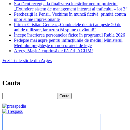
S-a făcut recepția la finalizarea lucrărilor pentru proiectul
„Extindere sistem de management integrat al traficului – lot 3”
Percheziţii la Pensii. Vechime în muncă fictivă, primită contra
unor sume impresionante
Primar Cristian Gentea: „Conductele de aici au peste 50 de
ani de utilizare, iar uzura își spune cuvântul!”
Începe înscrierea persoanelor fizice în programul Rabla 2026
Pedepse mai aspre pentru infracțiunile de mediu! Ministerul
Mediului pregăteşte un nou proiect de lege
Argeș. Mașină cuprinsă de flăcări, ACUM!
Vezi Toate stirile din Arges
Cauta