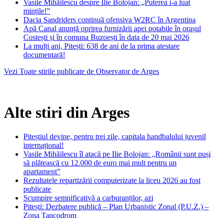
Vasile Mihăilescu despre Ilie Bolojan: „Puterea i-a luat
mințile!”
Dacia Sandriders continuă ofensiva W2RC în Argentina
Apă Canal anunță oprirea furnizării apei potabile în orașul
Costești și în comuna Buzoești în data de 20 mai 2026
La mulți ani, Pitești: 638 de ani de la prima atestare
documentară!
Vezi Toate stirile publicate de Observator de Arges
Alte stiri din Arges
Piteștiul devine, pentru trei zile, capitala handbalului juvenil
internațional!
Vasile Mihăilescu îl atacă pe Ilie Bolojan: „Românii sunt puși
să plătească cu 12.000 de euro mai mult pentru un
apartament”
Rezultatele repartizării computerizate la liceu 2026 au fost
publicate
Scumpire semnificativă a carburanților, azi
Pitești: Dezbatere publică – Plan Urbanistic Zonal (P.U.Z.) –
Zona Tancodrom