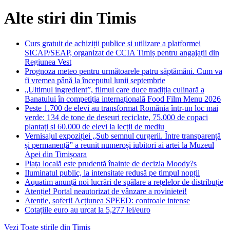
Alte stiri din Timis
Curs gratuit de achiziții publice și utilizare a platformei
SICAP/SEAP, organizat de CCIA Timiș pentru angajații din
Regiunea Vest
Prognoza meteo pentru următoarele patru săptămâni. Cum va
fi vremea până la începutul lunii septembrie
„Ultimul ingredient”, filmul care duce tradiția culinară a
Banatului în competiția internațională Food Film Menu 2026
Peste 1.700 de elevi au transformat România într-un loc mai
verde: 134 de tone de deșeuri reciclate, 75.000 de copaci
plantați și 60.000 de elevi la lecții de mediu
Vernisajul expoziției „Sub semnul curgerii. Între transparență
și permanență” a reunit numeroși iubitori ai artei la Muzeul
Apei din Timișoara
Piața locală este prudentă înainte de decizia Moody?s
Iluminatul public, la intensitate redusă pe timpul nopții
Aquatim anunță noi lucrări de spălare a rețelelor de distribuție
Atenție! Portal neautorizat de vânzare a rovinietei!
Atenție, șoferi! Acțiunea SPEED: controale intense
Cotațiile euro au urcat la 5,277 lei/euro
Vezi Toate stirile din Timis