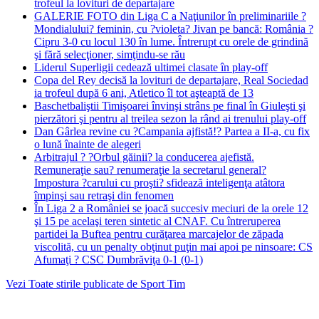
trofeul la lovituri de departajare
GALERIE FOTO din Liga C a Naţiunilor în preliminariile ?
Mondialului? feminin, cu ?violeta? Jivan pe bancă: România ?
Cipru 3-0 cu locul 130 în lume. Întrerupt cu orele de grindină
şi fără selecţioner, simţindu-se rău
Liderul Superligii cedează ultimei clasate în play-off
Copa del Rey decisă la lovituri de departajare, Real Sociedad
ia trofeul după 6 ani, Atletico îl tot aşteaptă de 13
Baschetbaliştii Timişoarei învinşi strâns pe final în Giuleşti şi
pierzători şi pentru al treilea sezon la rând ai trenului play-off
Dan Gârlea revine cu ?Campania ajfistă!? Partea a II-a, cu fix
o lună înainte de alegeri
Arbitrajul ? ?Orbul găinii? la conducerea ajefistă.
Remuneraţie sau? renumeraţie la secretarul general?
Impostura ?carului cu proşti? sfidează inteligenţa atâtora
împinşi sau retraşi din fenomen
În Liga 2 a României se joacă succesiv meciuri de la orele 12
şi 15 pe acelaşi teren sintetic al CNAF. Cu întreruperea
partidei la Buftea pentru curăţarea marcajelor de zăpada
viscolită, cu un penalty obţinut puţin mai apoi pe ninsoare: CS
Afumaţi ? CSC Dumbrăviţa 0-1 (0-1)
Vezi Toate stirile publicate de Sport Tim