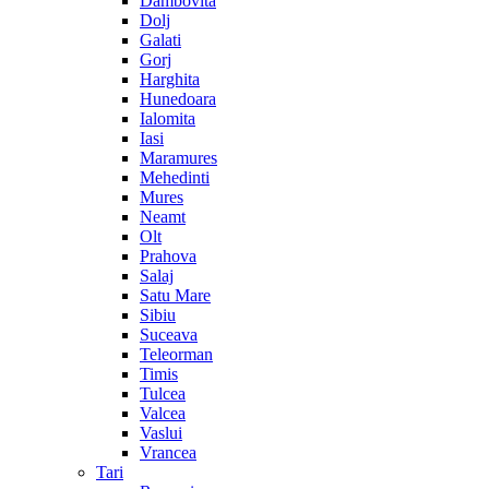
Dambovita
Dolj
Galati
Gorj
Harghita
Hunedoara
Ialomita
Iasi
Maramures
Mehedinti
Mures
Neamt
Olt
Prahova
Salaj
Satu Mare
Sibiu
Suceava
Teleorman
Timis
Tulcea
Valcea
Vaslui
Vrancea
Tari