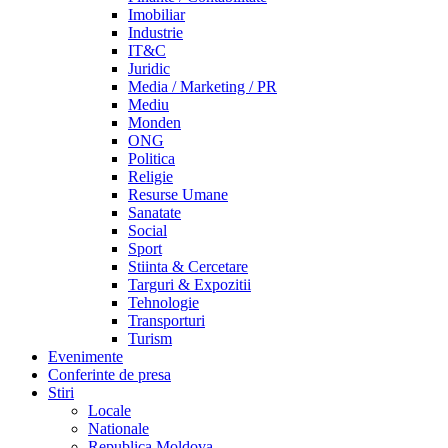
Imobiliar
Industrie
IT&C
Juridic
Media / Marketing / PR
Mediu
Monden
ONG
Politica
Religie
Resurse Umane
Sanatate
Social
Sport
Stiinta & Cercetare
Targuri & Expozitii
Tehnologie
Transporturi
Turism
Evenimente
Conferinte de presa
Stiri
Locale
Nationale
Republica Moldova