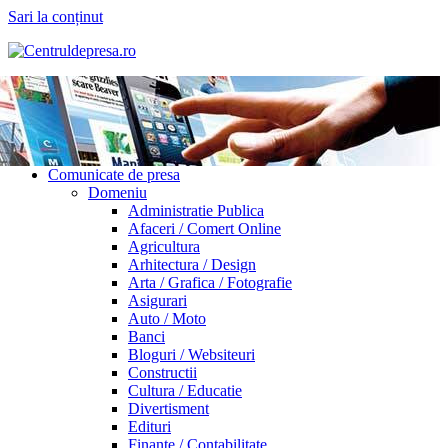
Sari la conținut
Comunicate de presa
Domeniu
Administratie Publica
Afaceri / Comert Online
Agricultura
Arhitectura / Design
Arta / Grafica / Fotografie
Asigurari
Auto / Moto
Banci
Bloguri / Websiteuri
Constructii
Cultura / Educatie
Divertisment
Edituri
Finante / Contabilitate