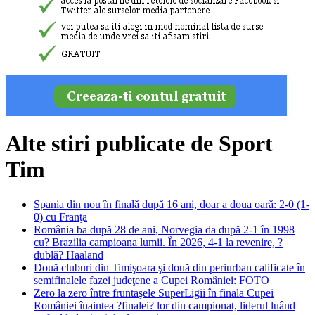
Alte stiri publicate de Sport
Tim
Spania din nou în finală după 16 ani, doar a doua oară: 2-0 (1-
0) cu Franţa
România ba după 28 de ani, Norvegia da după 2-1 în 1998
cu? Brazilia campioana lumii. În 2026, 4-1 la revenire, ?
dublă? Haaland
Două cluburi din Timişoara şi două din periurban calificate în
semifinalele fazei judeţene a Cupei României: FOTO
Zero la zero între fruntaşele SuperLigii în finala Cupei
României înaintea ?finalei? lor din campionat, liderul luând