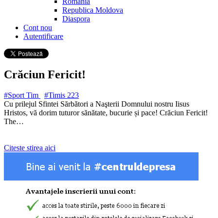
Romania
Republica Moldova
Diaspora
Cont nou
Autentificare
Crăciun Fericit!
#Sport Tim
#Timis
223
Cu prilejul Sfintei Sărbători a Naşterii Domnului nostru Iisus
Hristos, vă dorim tuturor sănătate, bucurie și pace! Crăciun Fericit!
The…
Citeste stirea aici