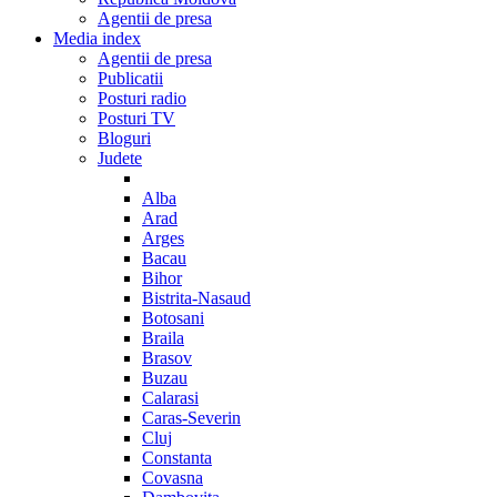
Agentii de presa
Media index
Agentii de presa
Publicatii
Posturi radio
Posturi TV
Bloguri
Judete
Alba
Arad
Arges
Bacau
Bihor
Bistrita-Nasaud
Botosani
Braila
Brasov
Buzau
Calarasi
Caras-Severin
Cluj
Constanta
Covasna