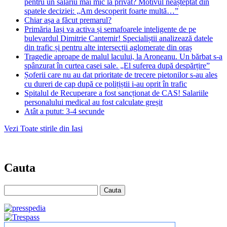
pentru un salariu mai mic la privat? Motivul neașteptat din
spatele deciziei: „Am descoperit foarte multă…”
Chiar așa a făcut premarul?
Primăria Iași va activa și semafoarele inteligente de pe
bulevardul Dimitrie Cantemir! Specialiștii analizează datele
din trafic și pentru alte intersecții aglomerate din oraș
Tragedie aproape de malul lacului, la Aroneanu. Un bărbat s-a
spânzurat în curtea casei sale. „El suferea după despărțire”
Șoferii care nu au dat prioritate de trecere pietonilor s-au ales
cu dureri de cap după ce polițiștii i-au oprit în trafic
Spitalul de Recuperare a fost sancționat de CAS! Salariile
personalului medical au fost calculate greșit
Atât a putut: 3-4 secunde
Vezi Toate stirile din Iasi
Cauta