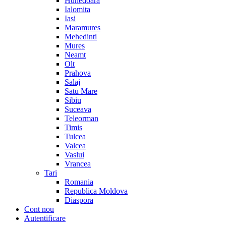
Hunedoara
Ialomita
Iasi
Maramures
Mehedinti
Mures
Neamt
Olt
Prahova
Salaj
Satu Mare
Sibiu
Suceava
Teleorman
Timis
Tulcea
Valcea
Vaslui
Vrancea
Tari
Romania
Republica Moldova
Diaspora
Cont nou
Autentificare