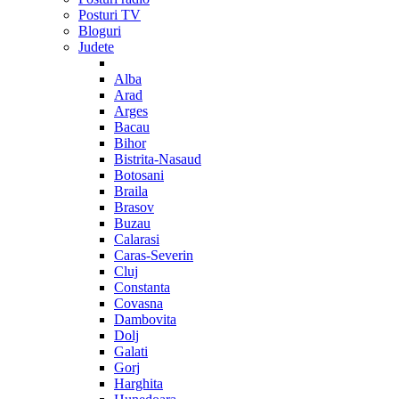
Posturi TV
Bloguri
Judete
Alba
Arad
Arges
Bacau
Bihor
Bistrita-Nasaud
Botosani
Braila
Brasov
Buzau
Calarasi
Caras-Severin
Cluj
Constanta
Covasna
Dambovita
Dolj
Galati
Gorj
Harghita