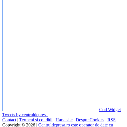
Cod Widget
Tweets by centruldepresa
Contact
|
Termeni si conditii
|
Harta site
|
Despre Cookies
|
RSS
Copyright © 2026 |
Centruldepresa.ro este operator de date cu