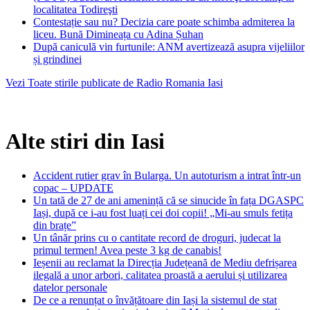
localitatea Todireşti
Contestație sau nu? Decizia care poate schimba admiterea la
liceu. Bună Dimineața cu Adina Șuhan
După caniculă vin furtunile: ANM avertizează asupra vijeliilor
și grindinei
Vezi Toate stirile publicate de Radio Romania Iasi
Alte stiri din Iasi
Accident rutier grav în Bularga. Un autoturism a intrat într-un
copac – UPDATE
Un tată de 27 de ani amenință că se sinucide în fața DGASPC
Iași, după ce i-au fost luați cei doi copii! „Mi-au smuls fetița
din brațe”
Un tânăr prins cu o cantitate record de droguri, judecat la
primul termen! Avea peste 3 kg de canabis!
Ieșenii au reclamat la Direcția Județeană de Mediu defrișarea
ilegală a unor arbori, calitatea proastă a aerului și utilizarea
datelor personale
De ce a renunțat o învățătoare din Iași la sistemul de stat