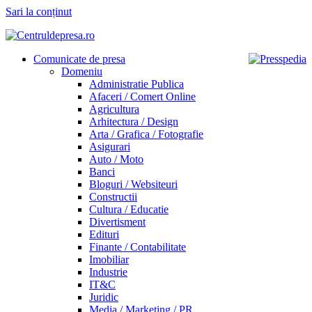
Sari la conținut
Comunicate de presa
Domeniu
Administratie Publica
Afaceri / Comert Online
Agricultura
Arhitectura / Design
Arta / Grafica / Fotografie
Asigurari
Auto / Moto
Banci
Bloguri / Websiteuri
Constructii
Cultura / Educatie
Divertisment
Edituri
Finante / Contabilitate
Imobiliar
Industrie
IT&C
Juridic
Media / Marketing / PR