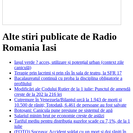
Alte stiri publicate de Radio
Romania Iasi
Iașul verde ? acces, utilizare și potențial urban (context zile
caniculă)
Terapie prin lacrimi și prin râs în sala de teatru, la SFR 17
Bacalaureatul continuă cu proba la disciplina obligatorie a
profilului
Modificări ale Codului Rutier de la 1 iulie: Punctul de amendă
creşte de la 202 la 216 lei
Cutremure în Venezuela/Bilanţul urcă la 1.943 de morţi şi
10.500 de răniţi; Totodată, 6.461 de persoane au fost salvate
Botoșani: Canicula pune presiune pe sistemul de apă
Salariul minim brut pe economie creşte de astăzi
Tariful mediu pentru distribuţia gazelor scade cu 7,1%, de la 1
iulie
(FOTO) Suceava: Accident soldat cu un mort şi doi răniţi în