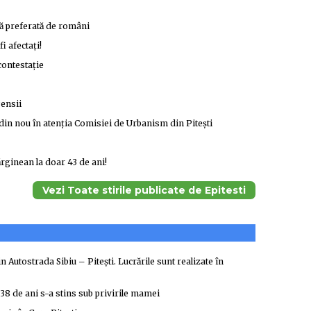
ță preferată de români
 afectați!
contestație
ensii
 din nou în atenția Comisiei de Urbanism din Pitești
rginean la doar 43 de ani!
Vezi Toate stirile publicate de Epitesti
Autostrada Sibiu – Pitești. Lucrările sunt realizate în
 38 de ani s-a stins sub privirile mamei