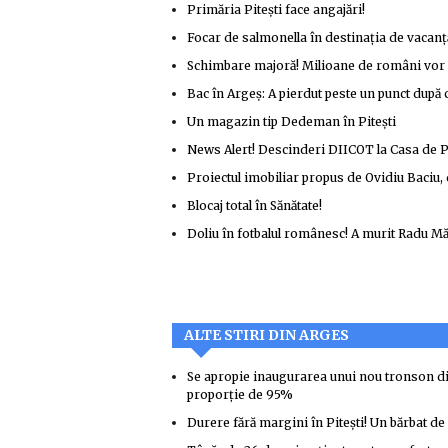
Primăria Pitești face angajări!
Focar de salmonella în destinația de vacan
Schimbare majoră! Milioane de români vor fi
Bac în Argeș: A pierdut peste un punct după 
Un magazin tip Dedeman în Pitești
News Alert! Descinderi DIICOT la Casa de P
Proiectul imobiliar propus de Ovidiu Baciu,
Blocaj total în Sănătate!
Doliu în fotbalul românesc! A murit Radu Mă
ALTE STIRI DIN ARGES
Se apropie inaugurarea unui nou tronson din 
proporție de 95%
Durere fără margini în Pitești! Un bărbat de