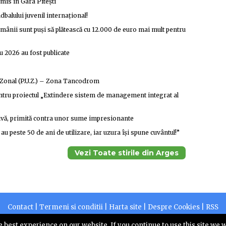
omis în Gara Pitești
ndbalului juvenil internațional!
Românii sunt puși să plătească cu 12.000 de euro mai mult pentru
eu 2026 au fost publicate
c Zonal (P.U.Z.) – Zona Tancodrom
 pentru proiectul „Extindere sistem de management integrat al
tivă, primită contra unor sume impresionante
u peste 50 de ani de utilizare, iar uzura își spune cuvântul!”
Vezi Toate stirile din Arges
Contact
|
Termeni si conditii
|
Harta site
|
Despre Cookies
|
RSS
2026 |
Centruldepresa.ro este operator de date cu caracter personal
 best experience on our website. If you continue to use this site we w