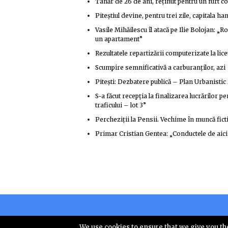
Tânăr de 26 de ani, reținut pentru un furt c
Piteștiul devine, pentru trei zile, capitala ha
Vasile Mihăilescu îl atacă pe Ilie Bolojan: „
un apartament”
Rezultatele repartizării computerizate la lic
Scumpire semnificativă a carburanților, azi
Pitești: Dezbatere publică – Plan Urbanisti
S-a făcut recepția la finalizarea lucrărilor
traficului – lot 3”
Percheziţii la Pensii. Vechime în muncă fic
Primar Cristian Gentea: „Conductele de aici a
Copyright © 
We use cookies to ensure that we give you the