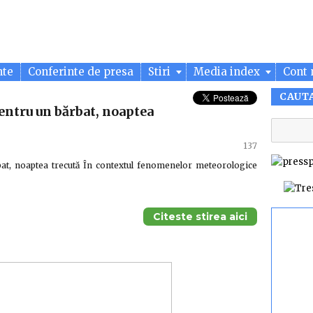
nte
Conferinte de presa
Stiri
Media index
Cont 
CAUT
entru un bărbat, noaptea
137
bat, noaptea trecută În contextul fenomenelor meteorologice
Citeste stirea aici