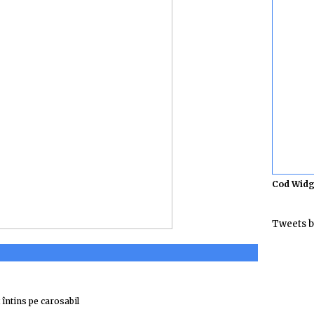
Cod Widg
Tweets b
 întins pe carosabil