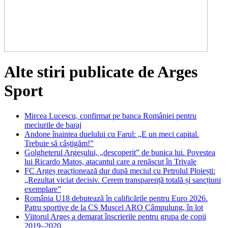
Alte stiri publicate de Arges
Sport
Mircea Lucescu, confirmat pe banca României pentru
meciurile de baraj
Andone înaintea duelului cu Farul: „E un meci capital.
Trebuie să câștigăm!”
Golgheterul Argeșului, „descoperit” de bunica lui. Povestea
lui Ricardo Matos, atacantul care a renăscut în Trivale
FC Argeș reacționează dur după meciul cu Petrolul Ploiești:
„Rezultat viciat decisiv. Cerem transparență totală și sancțiuni
exemplare”
România U18 debutează în calificările pentru Euro 2026.
Patru sportive de la CS Muscel ARO Câmpulung, în lot
Viitorul Argeș a demarat înscrierile pentru grupa de copii
2019–2020