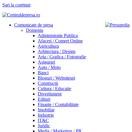
Sari la conținut
Comunicate de presa
Domeniu
Administratie Publica
Afaceri / Comert Online
Agricultura
Arhitectura / Design
Arta / Grafica / Fotografie
Asigurari
Auto / Moto
Banci
Bloguri / Websiteuri
Constructii
Cultura / Educatie
Divertisment
Edituri
Finante / Contabilitate
Imobiliar
Industrie
IT&C
Juridic
Media / Marketing / PR