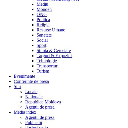
Mediu
Monden
ONG
Politica
Religie
Resurse Umane
Sanatate
Social
Sport
Stiinta & Cercetare
Targuri & Expozitii
Tehnologie
Transporturi
Turism
Evenimente
Conferinte de presa
Stiri
Locale
Nationale
Republica Moldova
Agentii de presa
Media index
Agentii de presa
Publicatii
Posturi radio