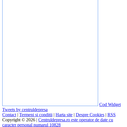
Cod Widget
Tweets by centruldepresa
Contact
|
Termeni si conditii
|
Harta site
|
Despre Cookies
|
RSS
Copyright © 2026 |
Centruldepresa.ro este operator de date cu
caracter personal numarul 10828