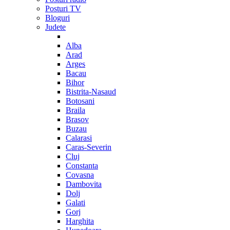
Posturi TV
Bloguri
Judete
Alba
Arad
Arges
Bacau
Bihor
Bistrita-Nasaud
Botosani
Braila
Brasov
Buzau
Calarasi
Caras-Severin
Cluj
Constanta
Covasna
Dambovita
Dolj
Galati
Gorj
Harghita