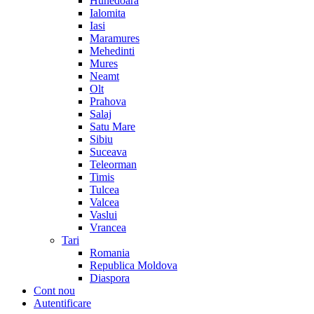
Hunedoara
Ialomita
Iasi
Maramures
Mehedinti
Mures
Neamt
Olt
Prahova
Salaj
Satu Mare
Sibiu
Suceava
Teleorman
Timis
Tulcea
Valcea
Vaslui
Vrancea
Tari
Romania
Republica Moldova
Diaspora
Cont nou
Autentificare