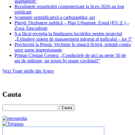
apartament”
Rezultatele repartizării computerizate la liceu 2026 au fost
publicate
Scumpire semnificativă a carburanților, azi
Pitești: Dezbatere publică – Plan Urbanistic Zonal (P.U.Z.) –
Zona Tancodrom
S-a făcut recepția la finalizarea lucrărilor pentru proiectul
„Extindere sistem de management integrat al traficului – lot 3”
Percheziţii la Pensii. Vechime în muncă fictivă, primită contra
unor sume impresionante
Primar Cristian Gentea: „Conductele de aici au peste 50 de
ani de utilizare, iar uzura își spune cuvântul!”
Vezi Toate stirile din Arges
Cauta