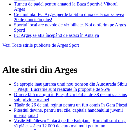
Turneu de padel pentru amatori la Baza Sportivă Viitorul
Argeș
Ce umilință! FC Argeș pierde la Sibiu după ce la pauză avea
20 de puncte în plus!
Sportul local are nevoie de vizibilitate. Noi o oferim pe Argeş
Sport!
FC Argeş se află începând de astăzi în Antalya
Vezi Toate stirile publicate de Arges Sport
Alte stiri din Arges
Se apropie inaugurarea unui nou tronson din Autostrada Sibiu
– Pitești. Lucrările sunt realizate în proporție de 95%
Durere fără margini în Pitești! Un bărbat de 38 de ani s-a stins
sub privirile mamei
Tânăr de 26 de ani, reținut pentru un furt comis în Gara Pitești
Piteștiul devine, pentru trei zile, capitala handbalului juvenil
internațional!
Vasile Mihăilescu îl atacă pe Ilie Bolojan: „Românii sunt puși
să plătească cu 12.000 de euro mai mult pentru un