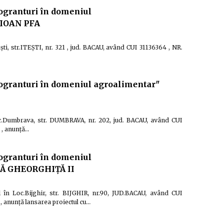
ogranturi în domeniul
 IOAN PFA
şti, str.ITEŞTI, nr. 321 , jud. BACAU, având CUI 31136364 , NR.
ogranturi în domeniul agroalimentar"
oc.Dumbrava, str. DUMBRAVA, nr. 202, jud. BACAU, având CUI
, anunță…
ogranturi în domeniul
SĂ GHEORGHIŢĂ II
n Loc.Bijghir, str. BIJGHIR, nr.90, JUD.BACAU, având CUI
 anunță lansarea proiectul cu…