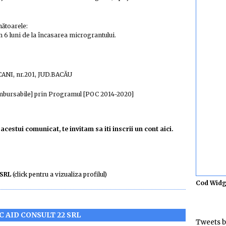
mătoarele:
 6 luni de la încasarea micrograntului.
ŞCANI, nr.201, JUD.BACĂU
ambursabile] prin Programul [POC 2014-2020]
acestui comunicat, te invitam sa iti inscrii un cont aici.
 SRL
(click pentru a vizualiza profilul)
Cod Widg
 AID CONSULT 22 SRL
Tweets b