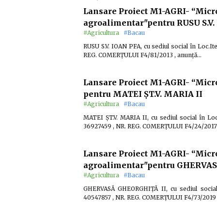
Lansare Proiect M1-AGRI- “Micr
agroalimentar"pentru RUSU S.V.
#Agricultura
#Bacau
RUSU S.V. IOAN PFA, cu sediul social în Loc.Ite
REG. COMERȚULUI F4/81/2013 , anunță…
Lansare Proiect M1-AGRI- “Micr
pentru MATEI ŞT.V. MARIA II
#Agricultura
#Bacau
MATEI ŞT.V. MARIA II, cu sediul social în L
36927459 , NR. REG. COMERȚULUI F4/24/2017 
Lansare Proiect M1-AGRI- “Micr
agroalimentar"pentru GHERVA
#Agricultura
#Bacau
GHERVASĂ GHEORGHIŢĂ II, cu sediul social î
40547857 , NR. REG. COMERȚULUI F4/73/2019 ,