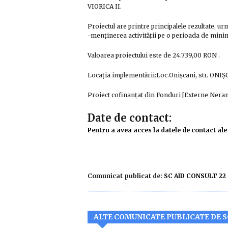
VIORICA II.
Proiectul are printre principalele rezultate, ur
-menținerea activității pe o perioada de minim
Valoarea proiectului este de 24.739,00 RON .
Locația implementării:Loc.Onişcani, str. ONI
Proiect cofinanțat din Fonduri [Externe Ner
Date de contact:
Pentru a avea acces la datele de contact ale 
Comunicat publicat de:
SC AID CONSULT 22
ALTE COMUNICATE PUBLICATE DE SC