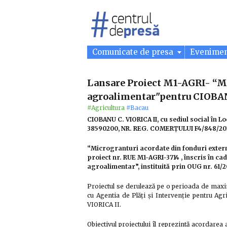
Comunicate de presa
Evenime
Lansare Proiect M1-AGRI- “M
agroalimentar"pentru CIOBAN
#Agricultura
#Bacau
CIOBANU C. VIORICA II, cu sediul social în Lo
38590200, NR. REG. COMERȚULUI F4/848/2017,
“Microgranturi acordate din fonduri exter
proiect nr. RUE M1-AGRI-3714 , înscris în c
agroalimentar”, instituită prin OUG nr. 61/2
Proiectul se derulează pe o perioada de maxim
cu Agentia de Plăți și Intervenție pentru Ag
VIORICA II.
Obiectivul proiectului îl reprezintă acordarea