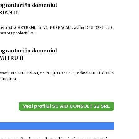
ogranturi în domeniul
RIAN II
reni, str.CHETRENI, nr. 71, JUD.BACAU , având CUI 32815550 ,
sarea proiectul cu…
ogranturi în domeniul
MITRU II
treni, str. CHETRENI, nr. 70, JUD.BACAU , având CUI 31168366
 lansarea…
Vezi profilul SC AID CONSULT 22 SRL