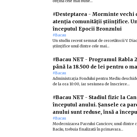
obțină cele mai bune…
#Desteptarea
-
Morminte vechi de
atenția comunității științifice. U
începutul Epocii Bronzului
#Bacau
Un studiu recent semnat de cercetătorii V. Dia
științifice unul dintre cele mai…
#Bacau NET
-
Programul Rabla 202
până la 18.500 de lei pentru o m
#Bacau
Administrația Fondului pentru Mediu deschide 
de la ora 10:00, iar sesiunea de înscriere…
#Bacau NET
-
Stadiul fizic la Ca
începutul anului. Șansele ca parc
anului sunt reduse, însă a începu
#Bacau
Modernizarea Parcului Cancicov, unul dintre ce
Bacău, trebuia finalizată în primavara…