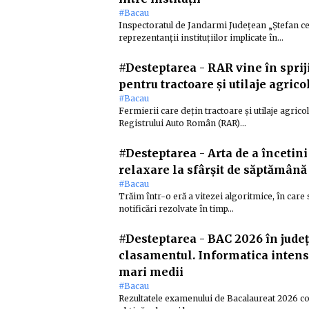
#Bacau
Inspectoratul de Jandarmi Județean „Ștefan cel
reprezentanții instituțiilor implicate în…
#Desteptarea
-
RAR vine în spriji
pentru tractoare și utilaje agricol
#Bacau
Fermierii care dețin tractoare și utilaje agric
Registrului Auto Român (RAR)…
#Desteptarea
-
Arta de a încetini
relaxare la sfârșit de săptămână
#Bacau
Trăim într-o eră a vitezei algoritmice, în care
notificări rezolvate în timp…
#Desteptarea
-
BAC 2026 în județ
clasamentul. Informatica intens
mari medii
#Bacau
Rezultatele examenului de Bacalaureat 2026 conf