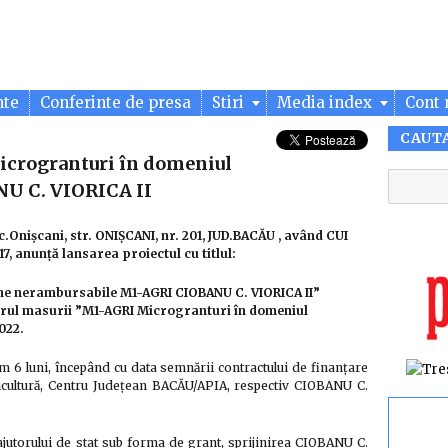
nte
Conferinte de presa
Stiri
Media index
Cont 
CAUT
icrogranturi în domeniul
U C. VIORICA II
c.Onişcani, str. ONIŞCANI, nr. 201, JUD.BACĂU , având CUI
 anunță lansarea proiectul cu titlul:
ne nerambursabile M1-AGRI CIOBANU C. VIORICA II”
adrul masurii ”M1-AGRI Microgranturi în domeniul
022.
 6 luni, începând cu data semnării contractului de finanțare
ricultură, Centru Județean BACĂU/APIA, respectiv CIOBANU C.
 ajutorului de stat sub forma de grant, sprijinirea CIOBANU C.