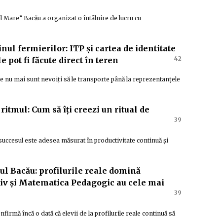
 Mare” Bacău a organizat o întâlnire de lucru cu
nul fermierilor: ITP și cartea de identitate
42
e pot fi făcute direct în teren
ole nu mai sunt nevoiți să le transporte până la reprezentanțele
 ritmul: Cum să îți creezi un ritual de
39
 succesul este adesea măsurat în productivitate continuă și
ul Bacău: profilurile reale domină
iv și Matematica Pedagogic au cele mai
39
irmă încă o dată că elevii de la profilurile reale continuă să