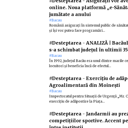
#Desteptarea
-
Asigurații vor av
online. Noua platformă „e-Sănăt
jumătate a anului
#Bacau
Românii asigurați în sistemul public de sănăta
și își vor putea face programări…
#Desteptarea
-
ANALIZĂ | Bacăul 
s-a schimbat județul în ultimii 35
#Bacau
În 1992, județul Bacău era unul dintre marile
locuitori și beneficia încă de efectul…
#Desteptarea
-
Exercițiu de adăp
Agroalimentară din Moinești
#Bacau
Inspectoratul pentru Situații de Urgență „Mr. C
exercițiu de adăpostire la Piața…
#Desteptarea
-
Jandarmii au pre
competițiilor sportive. Accent pe
între instituții