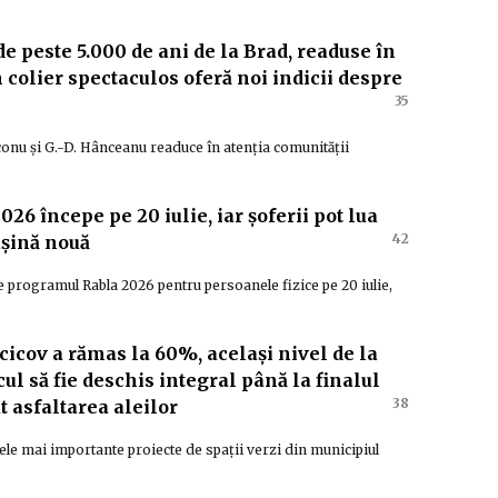
 peste 5.000 de ani de la Brad, readuse în
n colier spectaculos oferă noi indicii despre
35
conu și G.-D. Hânceanu readuce în atenția comunității
6 începe pe 20 iulie, iar șoferii pot lua
42
așină nouă
programul Rabla 2026 pentru persoanele fizice pe 20 iulie,
ncicov a rămas la 60%, același nivel de la
ul să fie deschis integral până la finalul
38
t asfaltarea aleilor
le mai importante proiecte de spații verzi din municipiul