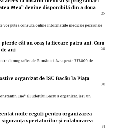
ea acces la dosarul medical și programări
atea Mea” devine disponibilă din a doua
25
te vor putea consulta online informațiile medicale personale
pierde cât un oraș la fiecare patru ani. Cum
28
 de ani
 centre demografice ale României. Avea peste 737.000 de
ostire organizat de ISU Bacău la Piața
30
onstantin Ene” al Județului Bacău a organizat, ieri, un
zentat noile reguli pentru organizarea
 siguranța spectatorilor și colaborarea
31