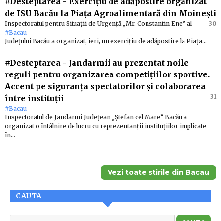
#Desteptarea
-
Exercițiu de adăpostire organizat
de ISU Bacău la Piața Agroalimentară din Moinești
Inspectoratul pentru Situații de Urgență „Mr. Constantin Ene” al
30
#Bacau
Județului Bacău a organizat, ieri, un exercițiu de adăpostire la Piața…
#Desteptarea
-
Jandarmii au prezentat noile
reguli pentru organizarea competițiilor sportive.
Accent pe siguranța spectatorilor și colaborarea
31
între instituții
#Bacau
Inspectoratul de Jandarmi Județean „Ștefan cel Mare” Bacău a
organizat o întâlnire de lucru cu reprezentanții instituțiilor implicate
în…
Vezi toate stirile din Bacau
CAUTA