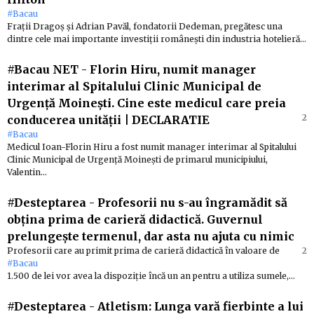
#Bacau
Frații Dragoș și Adrian Pavăl, fondatorii Dedeman, pregătesc una
dintre cele mai importante investiții românești din industria hotelieră…
#Bacau NET
-
Florin Hiru, numit manager
interimar al Spitalului Clinic Municipal de
Urgență Moinești. Cine este medicul care preia
2
conducerea unității | DECLARATIE
#Bacau
Medicul Ioan-Florin Hiru a fost numit manager interimar al Spitalului
Clinic Municipal de Urgență Moinești de primarul municipiului,
Valentin…
#Desteptarea
-
Profesorii nu s-au îngramădit să
obțina prima de carieră didactică. Guvernul
prelungește termenul, dar asta nu ajuta cu nimic
Profesorii care au primit prima de carieră didactică în valoare de
2
#Bacau
1.500 de lei vor avea la dispoziție încă un an pentru a utiliza sumele,…
#Desteptarea
-
Atletism: Lunga vară fierbinte a lui