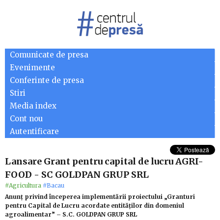
Comunicate de presa
Evenimente
Conferinte de presa
Stiri
Media index
Cont nou
Autentificare
Lansare Grant pentru capital de lucru AGRI-
FOOD - SC GOLDPAN GRUP SRL
#Agricultura
#Bacau
Anunț privind începerea implementării proiectului „Granturi
pentru Capital de Lucru acordate entităților din domeniul
agroalimentar” – S.C. GOLDPAN GRUP SRL