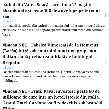
bărbat din Valea Seacă, care ținea 17 mașini
abandonate și peste 100 de anvelope pe terenul
3
său
#Bacau
Comisarii de mediu din cadrul Comisariatului Județean Bacău al Gărzii
Naționale de Mediu au sancționat proprietarul unui teren din comuna
Valea…
#Bacau NET
-
Fabrica Vimercati de la Hemeiuș
(Bacău) intră sub controlul unui nou grup auto
italian, după preluarea inițiată de holdingul
2
Brepafin
#Bacau
Fabrica Vimercati din comuna Hemeiuș, județul Bacău, va trece sub
controlul unui nou grup industrial din industria auto, după ce
holdingul…
#Bacau NET
-
Frații Pavăl investesc peste 60 de
milioane de euro într-un hotel istoric din Italia.
Grand Hotel Gardone va fi redeschis sub brandul
1
Hilton