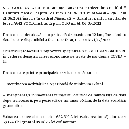
S.C. GOLDPAN GRUP SRL anunță lansarea proiectului cu titlul ”
Granturi pentru capital de lucru AGRI-FOOD”, M2-AGRI- 2961 din
21.06.2022 înscris în cadrul Măsura 2 – Granturi pentru capital de
lucru AGRI-FOOD, instituită prin OUG nr. 61/06.05.2022.
Proiectul se derulează pe o perioadă de maximum 12 luni, începând cu
data în care disponibilul a fost transferat, respectiv 21/12/2022.
Obiectivul proiectului îl reprezintă sprijinirea S.C. GOLDPAN GRUP SRL
în vederea depășirii crizei economice generate de pandemia COVID –
19.
Proiectul are printre principalele rezultate următoarele:
– menținerea activității pe o perioadă de minimum 12 luni,
– menținerea/suplimentarea numărului locurilor de muncă față de data
depunerii cererii, pe o perioadă de minimum 6 luni, de la data acordării
granturilor.
Valoarea proiectului este de 682.810,2 lei (valoarea totală) din care:
593.748 lei grant și 89.062,2 lei cofinanțare.