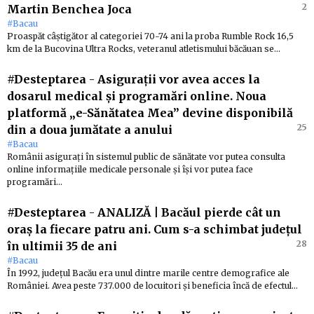
2
Martin Benchea Joca
#Bacau
Proaspăt câștigător al categoriei 70-74 ani la proba Rumble Rock 16,5
km de la Bucovina Ultra Rocks, veteranul atletismului băcăuan se…
#Desteptarea
-
Asigurații vor avea acces la
dosarul medical și programări online. Noua
platformă „e-Sănătatea Mea” devine disponibilă
25
din a doua jumătate a anului
#Bacau
Românii asigurați în sistemul public de sănătate vor putea consulta
online informațiile medicale personale și își vor putea face
programări…
#Desteptarea
-
ANALIZĂ | Bacăul pierde cât un
oraș la fiecare patru ani. Cum s-a schimbat județul
28
în ultimii 35 de ani
#Bacau
În 1992, județul Bacău era unul dintre marile centre demografice ale
României. Avea peste 737.000 de locuitori și beneficia încă de efectul…