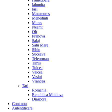
Hunedoara
Ialomita
Iasi
Maramures
Mehedinti
Mures
Neamt
Olt
Prahova
Salaj
Satu Mare
Sibiu
Suceava
Teleorman
Timis
Tulcea
Valcea
Vaslui
Vrancea
Tari
Romania
Republica Moldova
Diaspora
Cont nou
Autentificare