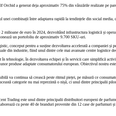
lf Orchid a generat deja aproximativ 75% din vânzările realizate pe parcu
 unei combinații între adaptarea rapidă la tendințele din social media, ca
e 2 milioane de euro în 2024, dezvoltând infrastructura logistică și opera
tionează un portofoliu de aproximativ 9.700 SKU-uri.
gistic, conceput pentru a susține dezvoltarea accelerată a companiei și p
ale din industrie, fiind unul dintre cele mai avansate centre logistice d
n tehnologie, în dezvoltarea echipei și în servicii care simplifică activit
 unor produse adaptate consumatorului european. Obiectivul nostru este
ilă va continua să crească peste ritmul pieței, pe măsură ce consumator
astă categorie nu mai reprezintă o nișă, ci unul dintre principalii pilon
t Trading este unul dintre principalii distribuitori europeni de parfum
borează cu peste 40 de branduri provenite din 12 case de parfumuri și inv