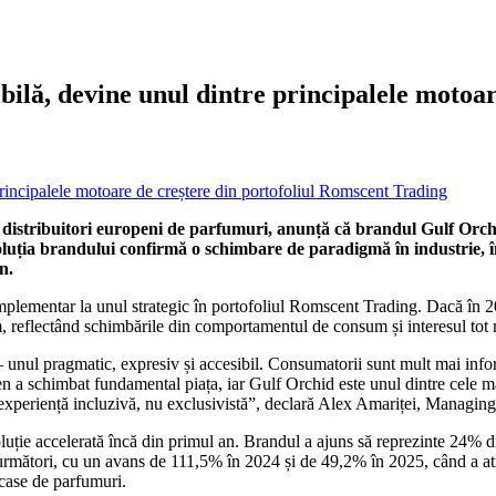
ilă, devine unul dintre principalele motoar
tribuitori europeni de parfumuri, anunță că brandul Gulf Orchid a
voluția brandului confirmă o schimbare de paradigmă în industrie,
n.
complementar la unul strategic în portofoliul Romscent Trading. Dacă în 
 reflectând schimbările din comportamentul de consum și interesul tot m
– unul pragmatic, expresiv și accesibil. Consumatorii sunt mult mai info
nomen a schimbat fundamental piața, iar Gulf Orchid este unul dintre cel
o experiență incluzivă, nu exclusivistă”, declară Alex Amariței, Managi
oluție accelerată încă din primul an. Brandul a ajuns să reprezinte 24% 
 următori, cu un avans de 111,5% în 2024 și de 49,2% în 2025, când a ati
 case de parfumuri.