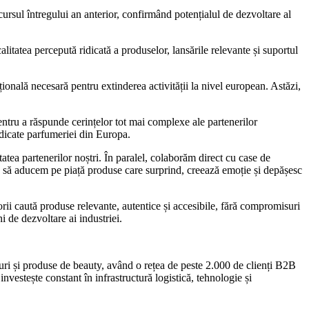
rsul întregului an anterior, confirmând potențialul de dezvoltare al
litatea percepută ridicată a produselor, lansările relevante și suportul
țională necesară pentru extinderea activității la nivel european. Astăzi,
entru a răspunde cerințelor tot mai complexe ale partenerilor
edicate parfumeriei din Europa.
atea partenerilor noștri. În paralel, colaborăm direct cu case de
 să aducem pe piață produse care surprind, creează emoție și depășesc
ii caută produse relevante, autentice și accesibile, fără compromisuri
i de dezvoltare ai industriei.
uri și produse de beauty, având o rețea de peste 2.000 de clienți B2B
estește constant în infrastructură logistică, tehnologie și