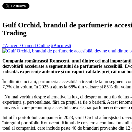
Gulf Orchid, brandul de parfumerie accesib
Trading
#Afaceri / Comert Online
#Bucuresti
Compania românească Romscent, unul dintre cei mai importanți dis
dezvoltării accelerate a segmentului de parfumerie accesibilă. E
ridicată, experiențe autentice și un raport calitate-preț cât mai bu
În ultimii cinci ani, parfumeria accesibilă a trecut de la un segment 
7,7% din volum, în 2025 a ajuns la 68% din valoare și 85% din volum,
„Nu mai vorbim despre alternative la lux, ci despre un nou tip de lux 
experiență și personalitate, fără ca prețul să fie o barieră. Acest fe
univers în care premium și accesibil coexistă, iar parfumeria devine 
Intrat în portofoliul companiei în 2023, Gulf Orchid a înregistrat o ev
întregului portofoliu Romscent. Ritmul de creștere a continuat în anii
total al companiei, care include peste 40 de branduri provenite din 12