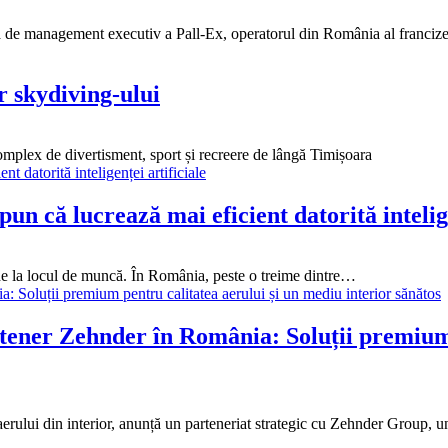
 de management executiv a Pall-Ex, operatorul din România al francizei
 skydiving-ului
omplex de divertisment, sport și recreere de lângă Timișoara
un că lucrează mai eficient datorită intelige
 zi de la locul de muncă. În România, peste o treime dintre…
ner Zehnder în România: Soluții premium p
aerului din interior, anunță un parteneriat strategic cu Zehnder Group, 