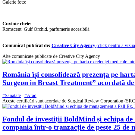
Galerie foto:
Cuvinte cheie:
Romscent, Gulf Orchid, parfumerie accesibilă
Comunicat publicat de:
Creative City Agency
(click pentru a vizual
Alte comunicate publicate de Creative City Agency
România își consolidează prezența pe hart
Surgeon in Breast Treatment” acordată de
#Sanatate
#Arad
Aceste certificări sunt acordate de Surgical Review Corporation (SRC)
Fondul de investiții BoldMind și echipa de
compania într-o tranzacție de peste 25 de 