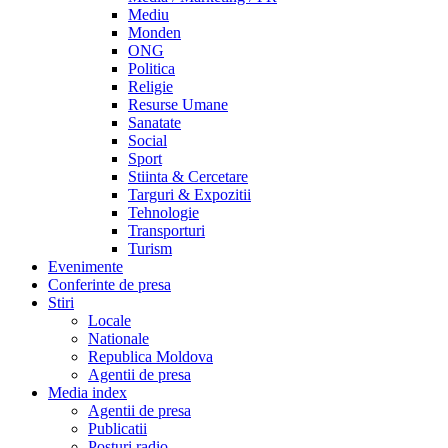
Mediu
Monden
ONG
Politica
Religie
Resurse Umane
Sanatate
Social
Sport
Stiinta & Cercetare
Targuri & Expozitii
Tehnologie
Transporturi
Turism
Evenimente
Conferinte de presa
Stiri
Locale
Nationale
Republica Moldova
Agentii de presa
Media index
Agentii de presa
Publicatii
Posturi radio