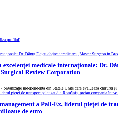
iza profilul)
a excelenței medicale internaționale: Dr. D
 Surgical Review Corporation
, organizație independentă din Statele Unite care evaluează chirurgi ș
 management a Pall-Ex, liderul pieței de tr
milioane de euro