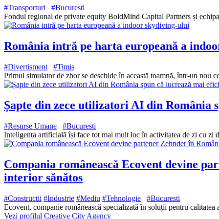
#Transporturi
#Bucuresti
Fondul regional de private equity BoldMind Capital Partners și echipa
România intră pe harta europeană a indoor
#Divertisment
#Timis
Primul simulator de zbor se deschide în această toamnă, într-un nou c
Șapte din zece utilizatori AI din România sp
#Resurse Umane
#Bucuresti
Inteligența artificială își face tot mai mult loc în activitatea de zi cu
Compania românească Ecovent devine parte
interior sănătos
#Constructii
#Industrie
#Mediu
#Tehnologie
#Bucuresti
Ecovent, companie românească specializată în soluții pentru calitatea 
Vezi profilul Creative City Agency