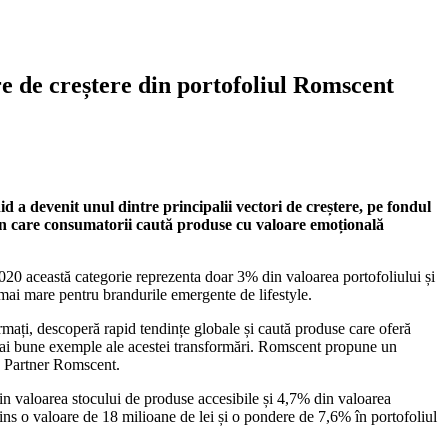
e de creștere din portofoliul Romscent
 devenit unul dintre principalii vectori de creștere, pe fondul
 în care consumatorii caută produse cu valoare emoțională
2020 această categorie reprezenta doar 3% din valoarea portofoliului și
ai mare pentru brandurile emergente de lifestyle.
rmați, descoperă rapid tendințe globale și caută produse care oferă
e mai bune exemple ale acestei transformări. Romscent propune un
ng Partner Romscent.
din valoarea stocului de produse accesibile și 4,7% din valoarea
ns o valoare de 18 milioane de lei și o pondere de 7,6% în portofoliul