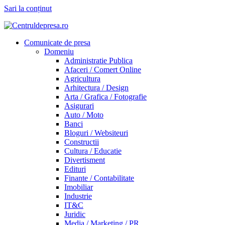
Sari la conținut
Comunicate de presa
Domeniu
Administratie Publica
Afaceri / Comert Online
Agricultura
Arhitectura / Design
Arta / Grafica / Fotografie
Asigurari
Auto / Moto
Banci
Bloguri / Websiteuri
Constructii
Cultura / Educatie
Divertisment
Edituri
Finante / Contabilitate
Imobiliar
Industrie
IT&C
Juridic
Media / Marketing / PR