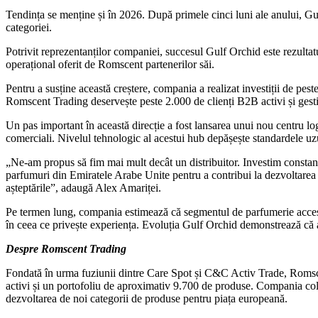
Tendința se menține și în 2026. După primele cinci luni ale anului, Gu
categoriei.
Potrivit reprezentanților companiei, succesul Gulf Orchid este rezultatul
operațional oferit de Romscent partenerilor săi.
Pentru a susține această creștere, compania a realizat investiții de pest
Romscent Trading deservește peste 2.000 de clienți B2B activi și ges
Un pas important în această direcție a fost lansarea unui nou centru lo
comerciali. Nivelul tehnologic al acestui hub depășește standardele uzu
„Ne-am propus să fim mai mult decât un distribuitor. Investim constant î
parfumuri din Emiratele Arabe Unite pentru a contribui la dezvoltarea
așteptările”, adaugă Alex Amariței.
Pe termen lung, compania estimează că segmentul de parfumerie accesib
în ceea ce privește experiența. Evoluția Gulf Orchid demonstrează că ace
Despre Romscent Trading
Fondată în urma fuziunii dintre Care Spot și C&C Activ Trade, Romscen
activi și un portofoliu de aproximativ 9.700 de produse. Compania cola
dezvoltarea de noi categorii de produse pentru piața europeană.