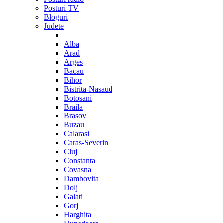
Posturi TV
Bloguri
Judete
Alba
Arad
Arges
Bacau
Bihor
Bistrita-Nasaud
Botosani
Braila
Brasov
Buzau
Calarasi
Caras-Severin
Cluj
Constanta
Covasna
Dambovita
Dolj
Galati
Gorj
Harghita