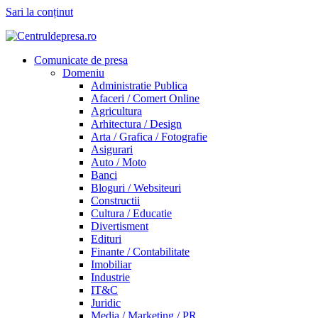
Sari la conținut
Comunicate de presa
Domeniu
Administratie Publica
Afaceri / Comert Online
Agricultura
Arhitectura / Design
Arta / Grafica / Fotografie
Asigurari
Auto / Moto
Banci
Bloguri / Websiteuri
Constructii
Cultura / Educatie
Divertisment
Edituri
Finante / Contabilitate
Imobiliar
Industrie
IT&C
Juridic
Media / Marketing / PR