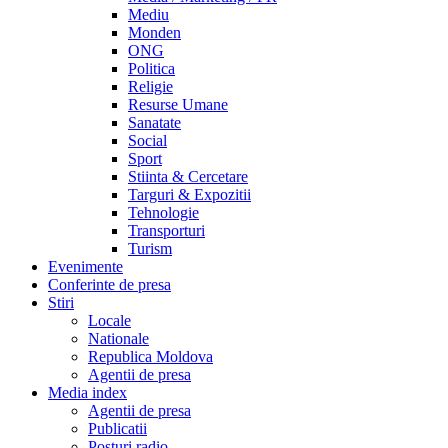
Mediu
Monden
ONG
Politica
Religie
Resurse Umane
Sanatate
Social
Sport
Stiinta & Cercetare
Targuri & Expozitii
Tehnologie
Transporturi
Turism
Evenimente
Conferinte de presa
Stiri
Locale
Nationale
Republica Moldova
Agentii de presa
Media index
Agentii de presa
Publicatii
Posturi radio