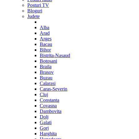
Posturi TV
Bloguri
Judete
Alba
Arad
Arges
Bacau
Bihor
Bistrita-Nasaud
Botosani
Braila
Brasov
Buzau
Calarasi
Caras-Severin
Cluj
Constanta
Covasna
Dambovita
Dolj
Galati
Gorj
Harghita