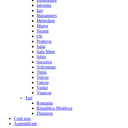
Hunedoara
Ialomita
Iasi
Maramures
Mehedinti
Mures
Neamt
Olt
Prahova
Salaj
Satu Mare
Sibiu
Suceava
Teleorman
Timis
Tulcea
Valcea
Vaslui
Vrancea
Tari
Romania
Republica Moldova
Diaspora
Cont nou
Autentificare