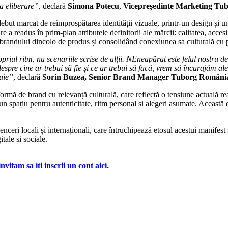
a eliberare”,
declară
Simona Potecu
,
Vicepreședinte Marketing Tu
but marcat de reîmprospătarea identității vizuale, printr-un design și u
 a readus în prim-plan atributele definitorii ale mărcii: calitatea, acce
brandului dincolo de produs și consolidând conexiunea sa culturală cu p
riul ritm, nu scenariile scrise de alții. NEneapărat este felul nostru de
despre cine ar trebui să fie și ce ar trebui să facă, vrem să încurajăm al
buie”
, declară
Sorin Buzea, Senior Brand Manager Tuborg Români
mă de brand cu relevanță culturală, care reflectă o tensiune actuală rea
spațiu pentru autenticitate, ritm personal și alegeri asumate. Această di
uenceri locali și internaționali, care întruchipează etosul acestui manife
ale și sociale.
vitam sa iti inscrii un cont aici.