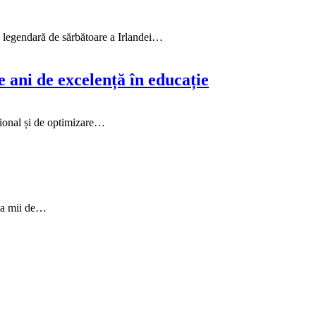
ra legendară de sărbătoare a Irlandei…
 ani de excelență în educație
țional și de optimizare…
e a mii de…