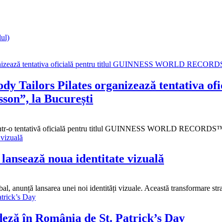
lul)
 Body Tailors Pilates organizează tentativ
on”, la București
 printr-o tentativă oficială pentru titlul GUINNESS WORLD RECORDS™ 
 lansează noua identitate vizuală
bal, anunță lansarea unei noi identități vizuale. Această transformare s
deză în România de St. Patrick’s Day