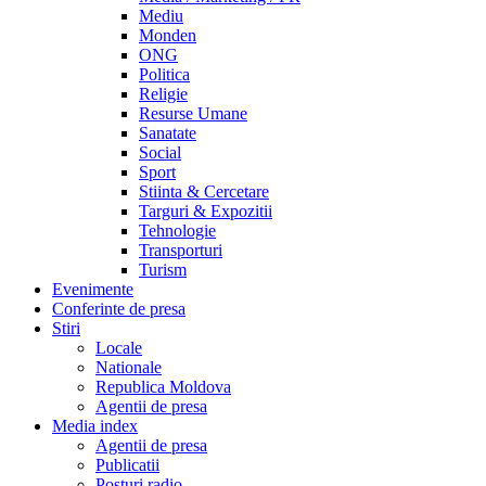
Mediu
Monden
ONG
Politica
Religie
Resurse Umane
Sanatate
Social
Sport
Stiinta & Cercetare
Targuri & Expozitii
Tehnologie
Transporturi
Turism
Evenimente
Conferinte de presa
Stiri
Locale
Nationale
Republica Moldova
Agentii de presa
Media index
Agentii de presa
Publicatii
Posturi radio