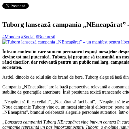
Tuborg lansează campania „NEneapărat” – u
#Monden
#Social
#Bucuresti
Într-un context în care suntem permanent expuși mesajelor despr
devine tot mai puternică, Tuborg își propune să transmită un m
rând tinerilor, dar relevantă pentru un public mai larg, campania 
societatea.
Astfel, dincolo de rolul său de brand de bere, Tuborg alege să iasă din 
Campania „NEneapărat” are la bază perspectiva relevantă a consumatorul
stabilite de generațiile anterioare. Însă presiunea toxică transcende crit
„Neapărat să fii ca ceilalți”, „Neapărat să faci bani”, „Neapărat să te aș
Noua campanie Tuborg vine cu un mesaj simplu și eliberator: poate nu treb
„NEneapărat”, brandul celebrează alegerile personale autentice, într-o in
„Lansarea campaniei Tuborg NEneapărat vine într-un context în care o
campanie reprezintă un pas important pentru Tuborg, o evoluție natural