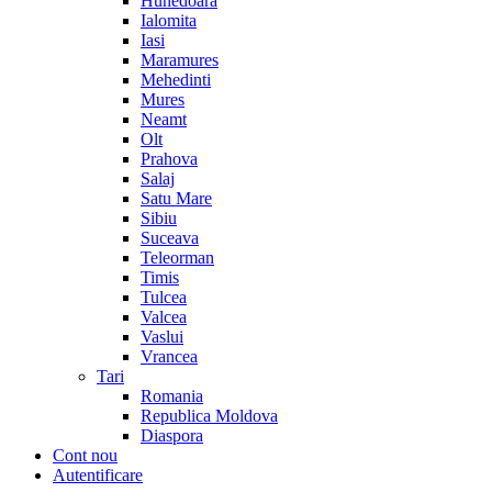
Hunedoara
Ialomita
Iasi
Maramures
Mehedinti
Mures
Neamt
Olt
Prahova
Salaj
Satu Mare
Sibiu
Suceava
Teleorman
Timis
Tulcea
Valcea
Vaslui
Vrancea
Tari
Romania
Republica Moldova
Diaspora
Cont nou
Autentificare