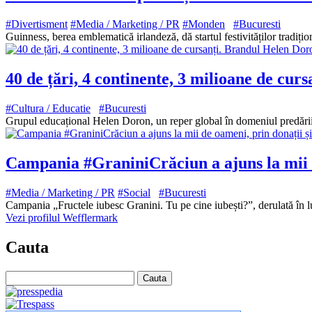
#Divertisment
#Media / Marketing / PR
#Monden
#Bucuresti
Guinness, berea emblematică irlandeză, dă startul festivităților tradiț
40 de țări, 4 continente, 3 milioane de cur
#Cultura / Educatie
#Bucuresti
Grupul educațional Helen Doron, un reper global în domeniul predării 
Campania #GraniniCrăciun a ajuns la mii d
#Media / Marketing / PR
#Social
#Bucuresti
Campania „Fructele iubesc Granini. Tu pe cine iubești?”, derulată în 
Vezi profilul Wefflermark
Cauta