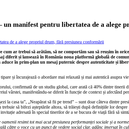
n manifest pentru libertatea de a alege p
e cum ar trebui să arătăm, să ne comportăm sau să reușim în orice
esaj diferit și lansează în România noua platformă globală de co
aduce în prim-plan un mesaj puternic despre autenticitate și libert
tipare și încurajează o abordare mai relaxată și mai autentică asupra vieț
ui, confirmată de un studiu global, care arată că 40% dintre tinerii din
eriul vârstei, manifestându-se diferit în funcție de context și afectând per
ezi la casa ta”, „Neapărat să fii pe trend” – sunt doar câteva dintre presiu
uie să bifezi așteptările altora, să trăiești după definițiile lor despre s
vitație adresată în special tinerilor de a se bucura de viață fără să simt
amenii resimt tot mai acut presiunea performanței sociale și a normelo
ă către o voce cu un punct de vedere social clar, adânc imersat în cultu