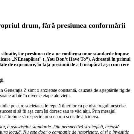
ropriul drum, fără presiunea conformării
 situație, iar presiunea de a ne conforma unor standarde impuse
municare „NEneapărat” („You Don’t Have To”). Adresată în primul
ate de exprimare, în fața presiunii de a fi neapărat așa cum cere
ii.
 Generația Z simt o anxietate constantă, cauzată de așteptările rigide
soane aflate în diverse etape ale vieții.
nile pe care societatea le repetă tinerilor ca pe niște reguli nescrise.
ucces și să fii așa cum își doresc sau te văd alții. Prin mesajul
ă că trebuie să respecte un scenariu scris de altcineva.
r, a așa-ziselor standarde. Din perspectivă strategică, această
ra locală. Nu este doar o campanie de notorietate, ci și o investiție