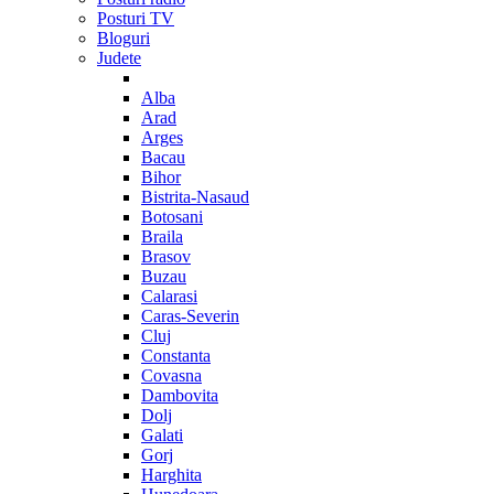
Posturi TV
Bloguri
Judete
Alba
Arad
Arges
Bacau
Bihor
Bistrita-Nasaud
Botosani
Braila
Brasov
Buzau
Calarasi
Caras-Severin
Cluj
Constanta
Covasna
Dambovita
Dolj
Galati
Gorj
Harghita