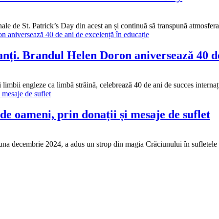
ionale de St. Patrick’s Day din acest an și continuă să transpună atmosfe
sanți. Brandul Helen Doron aniversează 40 de
limbii engleze ca limbă străină, celebrează 40 de ani de succes interna
e oameni, prin donații și mesaje de suflet
luna decembrie 2024, a adus un strop din magia Crăciunului în sufletel