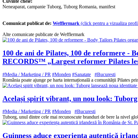
Cuvinte cheie:
Neneaparat, campanie Tuborg, Tuborg Romania, manifest
Comunicat publicat de:
Wefflermark
(click pentru a vizualiza profi
Alte comunicate publicate de Wefflermark
100 de ani de Pilates, 100 de reformere -
RECORDS™ „Largest reformer Pilates less
#Media / Marketing / PR
#Monden
#Sanatate
#Bucuresti
România poate ajunge pe harta internațională a comunității Pilates
Același spirit vibrant, un nou look: Tuborg
#Media / Marketing / PR
#Monden
#Bucuresti
Tuborg, unul dintre cele mai recunoscute branduri de bere la nivel glo
Guinness aduce experiența autentică irlan