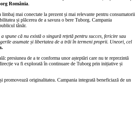
borg România
.
n limbaj mai conectate la prezent și mai relevante pentru consumatorii
sibilitatea și plăcerea de a savura o bere Tuborg. Campania
ublicul tânăr.
 a spune că nu există o singură rețetă pentru succes, fericire sau
egerile asumate și libertatea de a trăi în termeni proprii. Uneori, cel
a.
lă: presiunea de a te conforma unor așteptări care nu te reprezintă
recție va fi explorată în continuare de Tuborg prin inițiative și
st și promovează originalitatea. Campania integrată beneficiază de un