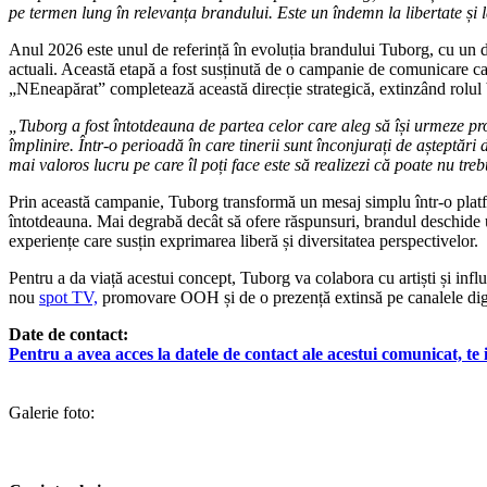
pe termen lung în relevanța brandului. Este un îndemn la libertate și l
Anul 2026 este unul de referință în evoluția brandului Tuborg, cu un de
actuali. Această etapă a fost susținută de o campanie de comunicare care
„NEneapărat” completează această direcție strategică, extinzând rolul 
„Tuborg a fost întotdeauna de partea celor care aleg să își urmeze prop
împlinire. Într-o perioadă în care tinerii sunt înconjurați de așteptări 
mai valoros lucru pe care îl poți face este să realizezi că poate nu tre
Prin această campanie, Tuborg transformă un mesaj simplu într-o platfor
întotdeauna. Mai degrabă decât să ofere răspunsuri, brandul deschide un 
experiențe care susțin exprimarea liberă și diversitatea perspectivelor.
Pentru a da viață acestui concept, Tuborg va colabora cu artiști și infl
nou
spot TV,
promovare OOH și de o prezență extinsă pe canalele digit
Date de contact:
Pentru a avea acces la datele de contact ale acestui comunicat, te in
Galerie foto: