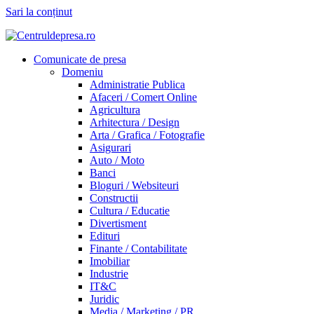
Sari la conținut
Comunicate de presa
Domeniu
Administratie Publica
Afaceri / Comert Online
Agricultura
Arhitectura / Design
Arta / Grafica / Fotografie
Asigurari
Auto / Moto
Banci
Bloguri / Websiteuri
Constructii
Cultura / Educatie
Divertisment
Edituri
Finante / Contabilitate
Imobiliar
Industrie
IT&C
Juridic
Media / Marketing / PR