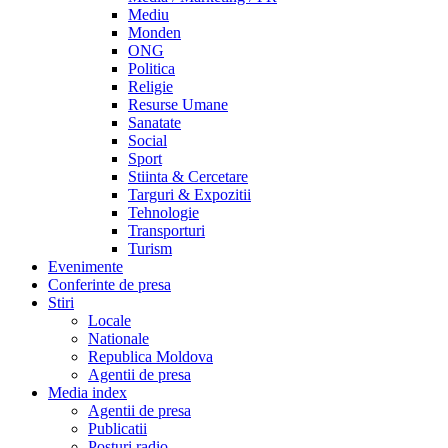
Mediu
Monden
ONG
Politica
Religie
Resurse Umane
Sanatate
Social
Sport
Stiinta & Cercetare
Targuri & Expozitii
Tehnologie
Transporturi
Turism
Evenimente
Conferinte de presa
Stiri
Locale
Nationale
Republica Moldova
Agentii de presa
Media index
Agentii de presa
Publicatii
Posturi radio