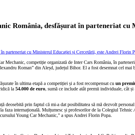
c România, desfășurat în parteneriat cu Mi
r Mechanic, competiție organizată de Inter Cars România, în parteneriat 
Alexandru Roman” din Aleșd, județul Bihor. El a fost desemnat cel mai b
ășurate în ultima etapă a competiției și a fost recompensat cu
un premiu
ridică la
54.000 de euro
, sumă ce include atât premii individuale, cât și
nță deosebită prin faptul că mi-a dat posibilitatea să mă dezvolt pers
 la faza internațională. Mulțumesc și profesorilor de la Colegiul Tehnic
le concursului Young Car Mechanic,” a spus Andrei Florin Popa.