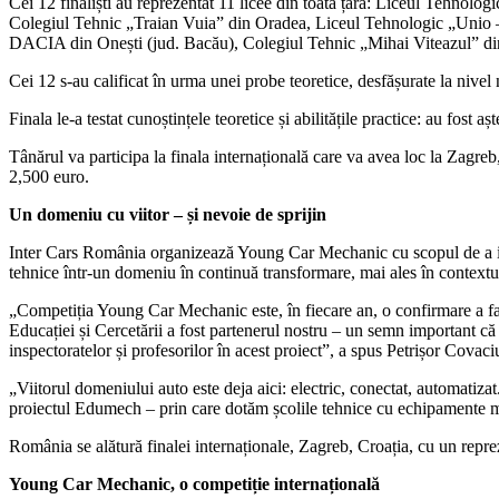
Cei 12 finaliști au reprezentat 11 licee din toată țara: Liceul Tehno
Colegiul Tehnic „Traian Vuia” din Oradea, Liceul Tehnologic „Unio –
DACIA din Onești (jud. Bacău), Colegiul Tehnic „Mihai Viteazul” di
Cei 12 s-au calificat în urma unei probe teoretice, desfășurate la nivel 
Finala le-a testat cunoștințele teoretice și abilitățile practice: au fost
Tânărul va participa la finala internațională care va avea loc la Zagreb
2,500 euro.
Un domeniu cu viitor – și nevoie de sprijin
Inter Cars România organizează Young Car Mechanic cu scopul de a iden
tehnice într-un domeniu în continuă transformare, mai ales în contextul 
„Competiția Young Car Mechanic este, în fiecare an, o confirmare a faptu
Educației și Cercetării a fost partenerul nostru – un semn important c
inspectoratelor și profesorilor în acest proiect”, a spus Petrișor Co
„Viitorul domeniului auto este deja aici: electric, conectat, automatiza
proiectul Edumech – prin care dotăm școlile tehnice cu echipamente m
România se alătură finalei internaționale, Zagreb, Croația, cu un reprez
Young Car Mechanic, o competiție internațională