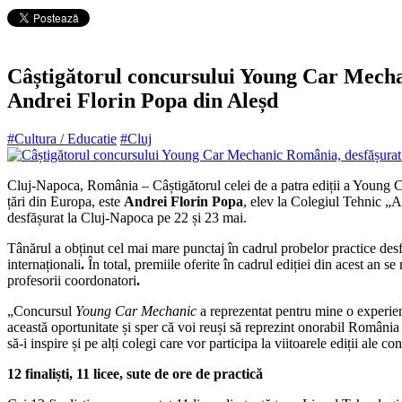
Câștigătorul concursului Young Car Mechani
Andrei Florin Popa din Aleșd
#Cultura / Educatie
#Cluj
Cluj-Napoca, România – Câștigătorul celei de a patra ediții a Young Ca
țări din Europa, este
Andrei Florin Popa
, elev la Colegiul Tehnic „
desfășurat la Cluj-Napoca pe 22 și 23 mai.
Tânărul a obținut cel mai mare punctaj în cadrul probelor practice desf
internaționali
.
În total, premiile oferite în cadrul ediției din acest an se 
profesorii coordonatori
.
„Concursul
Young Car Mechanic
a reprezentat pentru mine o experie
această oportunitate și sper că voi reuși să reprezint onorabil România
să-i inspire și pe alți colegi care vor participa la viitoarele ediții a
12 finaliști, 11 licee, sute de ore de practică