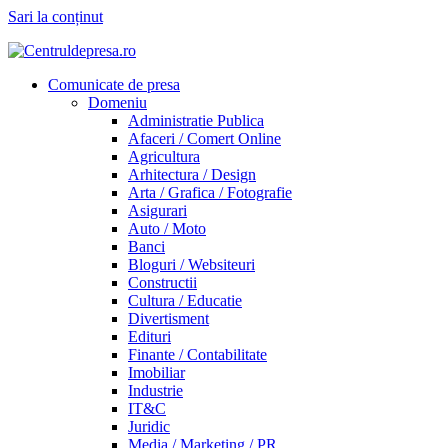
Sari la conținut
Comunicate de presa
Domeniu
Administratie Publica
Afaceri / Comert Online
Agricultura
Arhitectura / Design
Arta / Grafica / Fotografie
Asigurari
Auto / Moto
Banci
Bloguri / Websiteuri
Constructii
Cultura / Educatie
Divertisment
Edituri
Finante / Contabilitate
Imobiliar
Industrie
IT&C
Juridic
Media / Marketing / PR