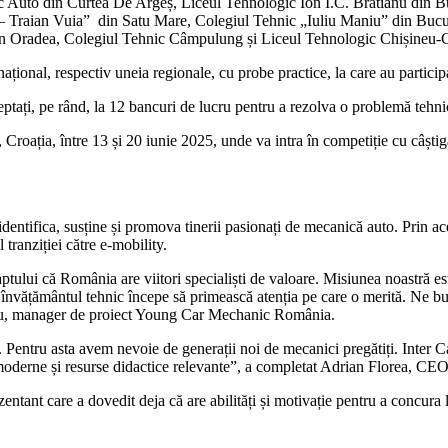
logic Auto din Curtea De Argeș, Liceul Tehnologic Ion I.C. Brătianu din
 Traian Vuia” din Satu Mare, Colegiul Tehnic „Iuliu Maniu” din Bucure
n Oradea, Colegiul Tehnic Câmpulung și Liceul Tehnologic Chișineu-Cr
național, respectiv uneia regionale, cu probe practice, la care au particip
 așteptați, pe rând, la 12 bancuri de lucru pentru a rezolva o problemă teh
, Croația, între 13 și 20 iunie 2025, unde va intra în competiție cu câști
tifica, susține și promova tinerii pasionați de mecanică auto. Prin ace
tranziției către e-mobility.
lui că România are viitori specialiști de valoare. Misiunea noastră este 
ă învățământul tehnic începe să primească atenția pe care o merită. Ne b
vaciu, manager de proiect Young Car Mechanic România.
t. Pentru asta avem nevoie de generații noi de mecanici pregătiți. Inter C
oderne și resurse didactice relevante”, a completat Adrian Florea, CE
entant care a dovedit deja că are abilități și motivație pentru a concura 