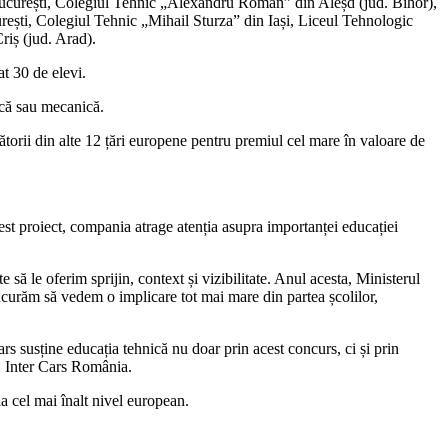
 București, Colegiul Tehnic „Alexandru Roman” din Aleșd (jud. Bihor),
ști, Colegiul Tehnic „Mihail Sturza” din Iași, Liceul Tehnologic
iș (jud. Arad).
at 30 de elevi.
nică sau mecanică.
gătorii din alte 12 țări europene pentru premiul cel mare în valoare de
st proiect, compania atrage atenția asupra importanței educației
să le oferim sprijin, context și vizibilitate. Anul acesta, Ministerul
ucurăm să vedem o implicare tot mai mare din partea școlilor,
ars susține educația tehnică nu doar prin acest concurs, ci și prin
O Inter Cars România.
la cel mai înalt nivel european.