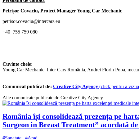
Persoană de contact
Petrișor Covaciu, Project Manager Young Car Mechanic
petrisor.covaciu@intercars.eu
+40 755 759 080
Cuvinte cheie:
Young Car Mechanic, Inter Cars România, Andrei Florin Popa, mecanic 
Comunicat publicat de:
Creative City Agency
(click pentru a vizual
Alte comunicate publicate de Creative City Agency
România își consolidează prezența pe hart
Surgeon in Breast Treatment” acordată de
#Sanatate
#Arad