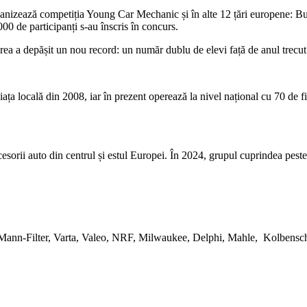
anizează competiția Young Car Mechanic și în alte 12 țări europene: Bul
000 de participanți s-au înscris în concurs.
rea a depășit un nou record: un număr dublu de elevi față de anul trecut
piața locală din 2008, iar în prezent operează la nivel național cu 70 de f
esorii auto din centrul și estul Europei. În 2024, grupul cuprindea peste 
g, Mann-Filter, Varta, Valeo, NRF, Milwaukee, Delphi, Mahle, Kolbensc