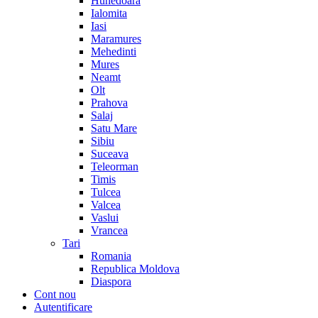
Hunedoara
Ialomita
Iasi
Maramures
Mehedinti
Mures
Neamt
Olt
Prahova
Salaj
Satu Mare
Sibiu
Suceava
Teleorman
Timis
Tulcea
Valcea
Vaslui
Vrancea
Tari
Romania
Republica Moldova
Diaspora
Cont nou
Autentificare