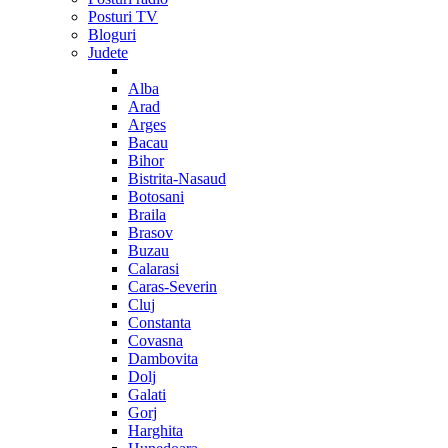
Posturi TV
Bloguri
Judete
Alba
Arad
Arges
Bacau
Bihor
Bistrita-Nasaud
Botosani
Braila
Brasov
Buzau
Calarasi
Caras-Severin
Cluj
Constanta
Covasna
Dambovita
Dolj
Galati
Gorj
Harghita