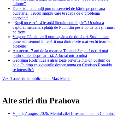
tulbure”
De ce tot mai mulți pun un șervețel de hârtie pe podeaua
bucătăriei. Trucul simplu care te scapă de o problemă
enervantă
„Rușii încearcă să le ardă literalmente fețele”. Ucraina a
capturat mercenari plătiți de Putin din peste 50 de țări și trimiși
pe front
Viața pe Pământ ar fi putut apărea de două ori. Studiul care
pune sub semnul întrebării una dintre cele mai vechi teorii din
biologie
Au trecut 17 ani de la moartea Tatianei Stepa. Lucruri mai
puțin știute despre artistă. A lucrat într-o mină
Georgina Rodríguez a atras toate privirile într-un costum de
baie, în timp ce zvonurile despre nunta cu Cristiano Ronaldo
se intensifică
Vezi Toate stirile publicate de Max Media
Alte stiri din Prahova
Vineri, 7 august 2026. Meniul zilei la restaurante din Câmpina