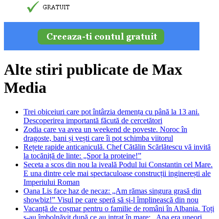
Alte stiri publicate de Max
Media
Trei obiceiuri care pot întârzia demența cu până la 13 ani.
Descoperirea importantă făcută de cercetători
Zodia care va avea un weekend de poveste. Noroc în
dragoste, bani și vești care îi pot schimba viitorul
Rețete rapide anticaniculă. Chef Cătălin Scărlătescu vă invită
la tocăniță de linte: „Spor la proteine!”
Seceta a scos din nou la iveală Podul lui Constantin cel Mare.
E una dintre cele mai spectaculoase construcții inginerești ale
Imperiului Roman
Oana Lis face haz de necaz: „Am rămas singura grasă din
showbiz!” Visul pe care speră să și-l împlinească din nou
Vacanță de coșmar pentru o familie de români în Albania. Toți
s-au îmbolnăvit după ce au intrat în mare: „Apa era uneori