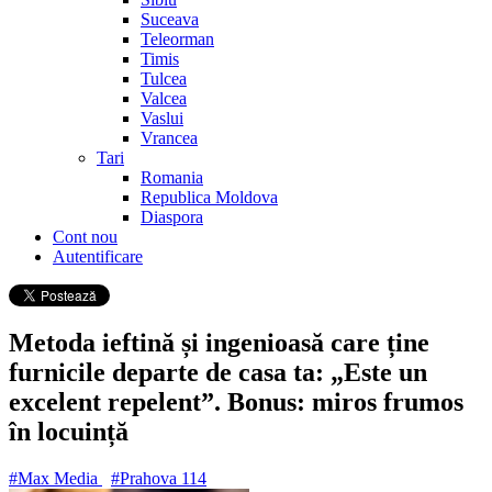
Suceava
Teleorman
Timis
Tulcea
Valcea
Vaslui
Vrancea
Tari
Romania
Republica Moldova
Diaspora
Cont nou
Autentificare
Metoda ieftină și ingenioasă care ține
furnicile departe de casa ta: „Este un
excelent repelent”. Bonus: miros frumos
în locuință
#Max Media
#Prahova
114