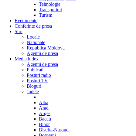
Tehnologie
Transporturi
Turism
Evenimente
Conferinte de presa
Stiri
Locale
Nationale
Republica Moldova
Agentii de presa
Media index
Agentii de presa
Publicatii
Posturi radio
Posturi TV
Bloguri
Judete
Alba
Arad
Arges
Bacau
Bihor
Bistrita-Nasaud
Botosani