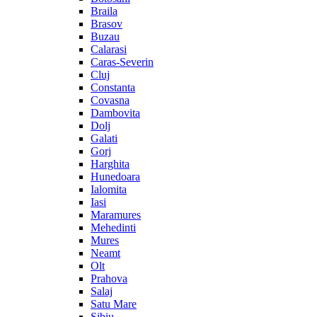
Braila
Brasov
Buzau
Calarasi
Caras-Severin
Cluj
Constanta
Covasna
Dambovita
Dolj
Galati
Gorj
Harghita
Hunedoara
Ialomita
Iasi
Maramures
Mehedinti
Mures
Neamt
Olt
Prahova
Salaj
Satu Mare
Sibiu