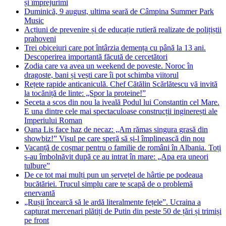
și împrejurimi
Duminică, 9 august, ultima seară de Câmpina Summer Park
Music
Acțiuni de prevenire și de educație rutieră realizate de polițiștii
prahoveni
Trei obiceiuri care pot întârzia demența cu până la 13 ani.
Descoperirea importantă făcută de cercetători
Zodia care va avea un weekend de poveste. Noroc în
dragoste, bani și vești care îi pot schimba viitorul
Rețete rapide anticaniculă. Chef Cătălin Scărlătescu vă invită
la tocăniță de linte: „Spor la proteine!”
Seceta a scos din nou la iveală Podul lui Constantin cel Mare.
E una dintre cele mai spectaculoase construcții inginerești ale
Imperiului Roman
Oana Lis face haz de necaz: „Am rămas singura grasă din
showbiz!” Visul pe care speră să și-l împlinească din nou
Vacanță de coșmar pentru o familie de români în Albania. Toți
s-au îmbolnăvit după ce au intrat în mare: „Apa era uneori
tulbure”
De ce tot mai mulți pun un șervețel de hârtie pe podeaua
bucătăriei. Trucul simplu care te scapă de o problemă
enervantă
„Rușii încearcă să le ardă literalmente fețele”. Ucraina a
capturat mercenari plătiți de Putin din peste 50 de țări și trimiși
pe front