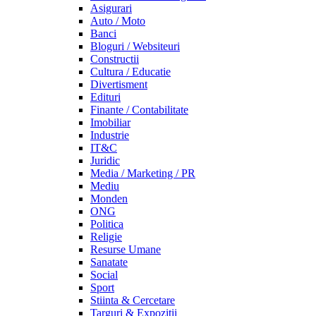
Asigurari
Auto / Moto
Banci
Bloguri / Websiteuri
Constructii
Cultura / Educatie
Divertisment
Edituri
Finante / Contabilitate
Imobiliar
Industrie
IT&C
Juridic
Media / Marketing / PR
Mediu
Monden
ONG
Politica
Religie
Resurse Umane
Sanatate
Social
Sport
Stiinta & Cercetare
Targuri & Expozitii