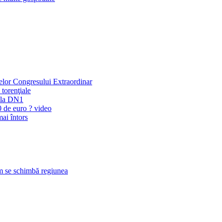
elor Congresului Extraordinar
 torenţiale
a la DN1
0 de euro ? video
mai întors
um se schimbă regiunea