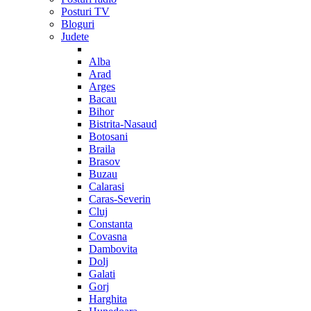
Posturi TV
Bloguri
Judete
Alba
Arad
Arges
Bacau
Bihor
Bistrita-Nasaud
Botosani
Braila
Brasov
Buzau
Calarasi
Caras-Severin
Cluj
Constanta
Covasna
Dambovita
Dolj
Galati
Gorj
Harghita