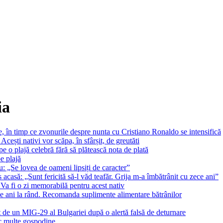
ia
e, în timp ce zvonurile despre nunta cu Cristiano Ronaldo se intensifică
cești nativi vor scăpa, în sfârșit, de greutăti
pe o plajă celebră fără să plătească nota de plată
e plajă
ău: „Se lovea de oameni lipsiți de caracter”
acasă: „Sunt fericită să-l văd teafăr. Grija m-a îmbătrânit cu zece ani”
 Va fi o zi memorabilă pentru acest nativ
ne ani la rând. Recomanda suplimente alimentare bătrânilor
t de un MIG-29 al Bulgariei după o alertă falsă de deturnare
fac multe gospodine