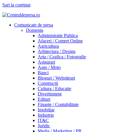
Sari la conținut
Comunicate de presa
Domeniu
Administratie Publica
Afaceri / Comert Online
Agricultura
Arhitectura / Design
Arta / Grafica / Fotografie
Asigurari
Auto / Moto
Banci
Bloguri / Websiteuri
Constructii
Cultura / Educatie
Divertisment
Edituri
Finante / Contabilitate
Imobiliar
Industrie
IT&C
Juridic
Media / Marketing / PR