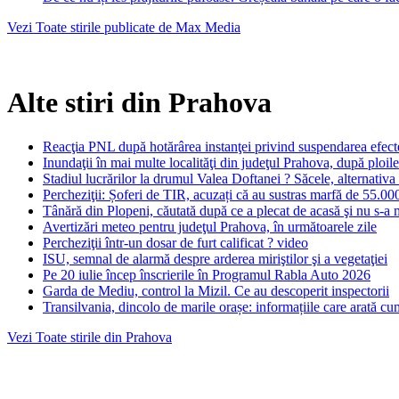
Vezi Toate stirile publicate de Max Media
Alte stiri din Prahova
Reacţia PNL după hotărârea instanţei privind suspendarea efect
Inundaţii în mai multe localităţi din judeţul Prahova, după ploile
Stadiul lucrărilor la drumul Valea Doftanei ? Săcele, alternativ
Percheziţii: Șoferi de TIR, acuzați că au sustras marfă de 55.00
Tânără din Plopeni, căutată după ce a plecat de acasă şi nu s-a 
Avertizări meteo pentru judeţul Prahova, în următoarele zile
Percheziţii într-un dosar de furt calificat ? video
ISU, semnal de alarmă despre arderea miriştilor şi a vegetaţiei
Pe 20 iulie încep înscrierile în Programul Rabla Auto 2026
Garda de Mediu, control la Mizil. Ce au descoperit inspectorii
Transilvania, dincolo de marile orașe: informațiile care arată c
Vezi Toate stirile din Prahova