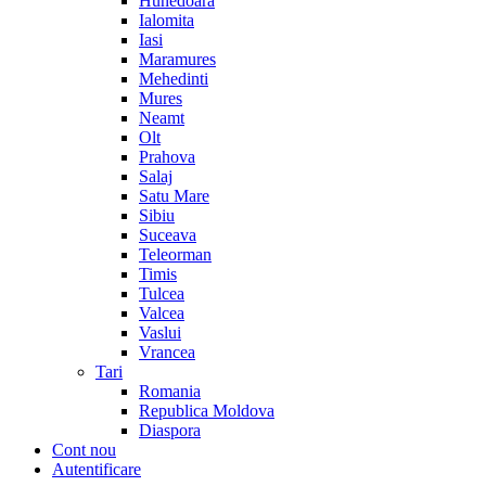
Hunedoara
Ialomita
Iasi
Maramures
Mehedinti
Mures
Neamt
Olt
Prahova
Salaj
Satu Mare
Sibiu
Suceava
Teleorman
Timis
Tulcea
Valcea
Vaslui
Vrancea
Tari
Romania
Republica Moldova
Diaspora
Cont nou
Autentificare