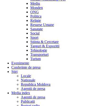
Mediu
Monden
ONG
Politica
Religie
Resurse Umane
Sanatate
Social
Sport
Stiinta & Cercetare
Targuri & Expozitii
Tehnologie
Transporturi
Turism
Evenimente
Conferinte de presa
Stiri
Locale
Nationale
Republica Moldova
Agentii de presa
Media index
Agentii de presa
Publicatii
Posturi radio