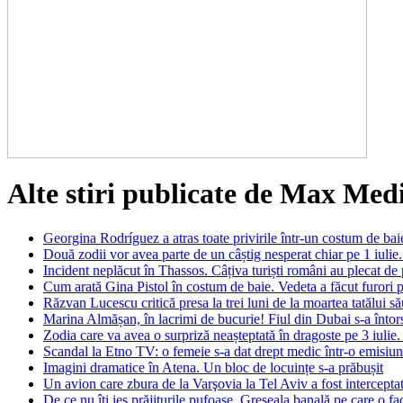
Alte stiri publicate de Max Med
Georgina Rodríguez a atras toate privirile într-un costum de bai
Două zodii vor avea parte de un câștig nesperat chiar pe 1 iulie. A
Incident neplăcut în Thassos. Câțiva turiști români au plecat de 
Cum arată Gina Pistol în costum de baie. Vedeta a făcut furori p
Răzvan Lucescu critică presa la trei luni de la moartea tatălui s
Marina Almășan, în lacrimi de bucurie! Fiul din Dubai s-a întors 
Zodia care va avea o surpriză neașteptată în dragoste pe 3 iulie.
Scandal la Etno TV: o femeie s-a dat drept medic într-o emisiu
Imagini dramatice în Atena. Un bloc de locuințe s-a prăbușit
Un avion care zbura de la Varşovia la Tel Aviv a fost intercepta
De ce nu îți ies prăjiturile pufoase. Greșeala banală pe care o 