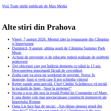
Vezi Toate stirile publicate de Max Media
Alte stiri din Prahova
Vineri, 7 august 2026. Meniul zilei la restaurante din Câmpina
și împrejurimi
Duminică, 9 august, ultima seară de Câmpina Summer Park
Music
Acțiuni de prevenire și de educație rutieră realizate de polițiștii
prahoveni
Trei obiceiuri care pot întârzia demența cu până la 13 ani.
Descoperirea importantă făcută de cercetători
Zodia care va avea un weekend de poveste. Noroc în
dragoste, bani și vești care îi pot schimba viitorul
Rețete rapide anticaniculă. Chef Cătălin Scărlătescu vă invită
la tocăniță de linte: „Spor la proteine!”
Seceta a scos din nou la iveală Podul lui Constantin cel Mare.
E una dintre cele mai spectaculoase construcții inginerești ale
Imperiului Roman
Oana Lis face haz de necaz: „Am rămas singura grasă din
showbiz!” Visul pe care speră să și-l împlinească din nou