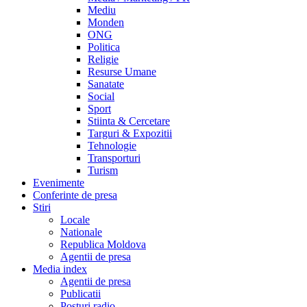
Mediu
Monden
ONG
Politica
Religie
Resurse Umane
Sanatate
Social
Sport
Stiinta & Cercetare
Targuri & Expozitii
Tehnologie
Transporturi
Turism
Evenimente
Conferinte de presa
Stiri
Locale
Nationale
Republica Moldova
Agentii de presa
Media index
Agentii de presa
Publicatii
Posturi radio