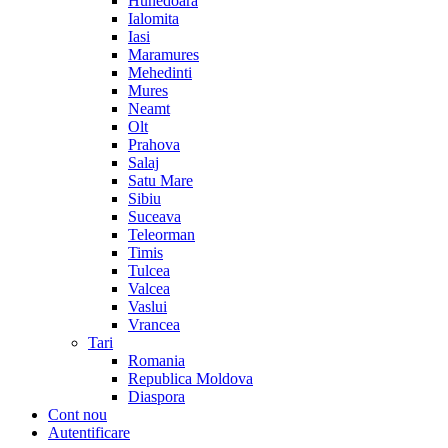
Hunedoara
Ialomita
Iasi
Maramures
Mehedinti
Mures
Neamt
Olt
Prahova
Salaj
Satu Mare
Sibiu
Suceava
Teleorman
Timis
Tulcea
Valcea
Vaslui
Vrancea
Tari
Romania
Republica Moldova
Diaspora
Cont nou
Autentificare