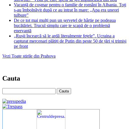
Vacanță de coșmar pentru o familie de români în Albania. Toți
s-au îmbolnăvit după ce au intrat în mare: „Apa era uneori
tulbure”
De ce tot mai mulți pun un șervețel de hârtie pe podeaua
bucătăriei. Trucul simplu care te scapă de o problemă
enervantă
„Rușii încearcă să le ardă literalmente fețele”. Ucraina a
capturat mercenari plătiți de Putin din peste 50 de țări și trimiși
pe front
Vezi Toate stirile din Prahova
Cauta