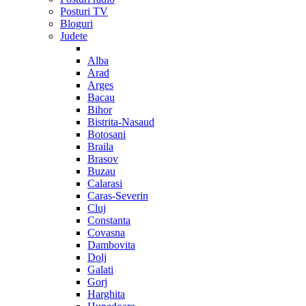
Posturi TV
Bloguri
Judete
Alba
Arad
Arges
Bacau
Bihor
Bistrita-Nasaud
Botosani
Braila
Brasov
Buzau
Calarasi
Caras-Severin
Cluj
Constanta
Covasna
Dambovita
Dolj
Galati
Gorj
Harghita