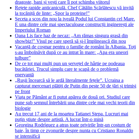
dragoste, bani și vești care îi pot schimba viitorul
Rețete rapide anticaniculă. Chef Cătălin Scărlătescu vă invită
la tocăniță de linte: „Spor la proteine!”
Seceta a scos din nou la iveală Podul lui Constantin cel Mare.
E una dintre cele mai spectaculoase construcții inginerești ale
Imperiului Roman
Oana Lis face haz de necaz: „Am rămas singura grasă din
showbiz!” Visul pe care speră să și-l împlinească din nou
Vacanță de coșmar pentru o familie de români în Albania. Toți
s-au îmbolnăvit după ce au intrat în mare: „Apa era uneori
tulbure”
De ce tot mai mulți pun un șervețel de hârtie pe podeaua
bucătăriei. Trucul simplu care te scapă de o problemă
enervantă
„Rușii încearcă să le ardă literalmente fețele”. Ucraina a
capturat mercenari plătiți de Putin din peste 50 de țări și trimiși
pe front
Viața pe Pământ ar fi putut apărea de două ori. Studiul care
pune sub semnul întrebării una dintre cele mai vechi teorii din
biologie
Au trecut 17 ani de la moartea Tatianei Stepa. Lucruri mai
puțin știute despre artistă. A lucrat într-o mină
Georgina Rodríguez a atras toate privirile într-un costum de
baie, în timp ce zvonurile despre nunta cu Cristiano Ronaldo
se intensifică