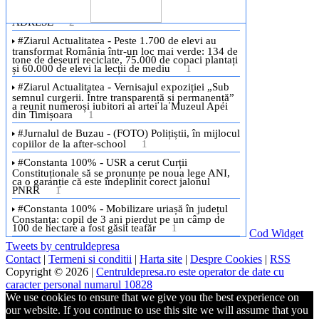
Cod Widget
Tweets by centruldepresa
Contact
|
Termeni si conditii
|
Harta site
|
Despre Cookies
|
RSS
Copyright © 2026 |
Centruldepresa.ro este operator de date cu
caracter personal numarul 10828
We use cookies to ensure that we give you the best experience on
our website. If you continue to use this site we will assume that you