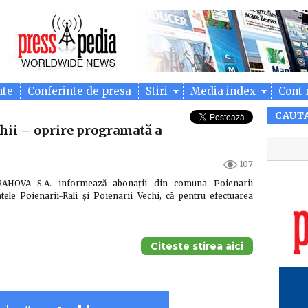
nte
Conferinte de presa
Stiri
Media index
Cont 
CAUT
hii – oprire programată a
107
AHOVA S.A. informează abonații din comuna Poienarii
atele Poienarii-Rali și Poienarii Vechi, că pentru efectuarea
Citeste stirea aici