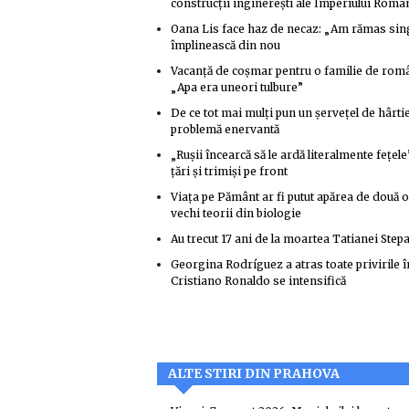
construcții inginerești ale Imperiului Roma
Oana Lis face haz de necaz: „Am rămas singu
împlinească din nou
Vacanță de coșmar pentru o familie de român
„Apa era uneori tulbure”
De ce tot mai mulți pun un șervețel de hârti
problemă enervantă
„Rușii încearcă să le ardă literalmente fețel
țări și trimiși pe front
Viața pe Pământ ar fi putut apărea de două o
vechi teorii din biologie
Au trecut 17 ani de la moartea Tatianei Stepa
Georgina Rodríguez a atras toate privirile 
Cristiano Ronaldo se intensifică
ALTE STIRI DIN PRAHOVA