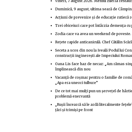
Vineri, 7 august 2026. Meniul zilei la resta
Duminică, 9 august, ultima seară de Câmp
Acțiuni de prevenire și de educație rutieră r
Trei obiceiuri care pot întârzia demența cu 
Zodia care va avea un weekend de poveste. No
Rețete rapide anticaniculă. Chef Cătălin Scărlă
Seceta a scos din nou la iveală Podul lui Co
construcții inginerești ale Imperiului Roma
Oana Lis face haz de necaz: „Am rămas singu
împlinească din nou
Vacanță de coșmar pentru o familie de român
„Apa era uneori tulbure”
De ce tot mai mulți pun un șervețel de hârti
problemă enervantă
„Rușii încearcă să le ardă literalmente fețel
țări și trimiși pe front