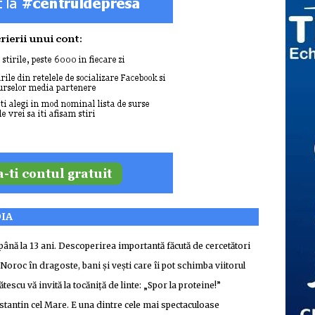
DIA
până la 13 ani. Descoperirea importantă făcută de cercetători
roc în dragoste, bani și vești care îi pot schimba viitorul
tescu vă invită la tocăniță de linte: „Spor la proteine!”
nstantin cel Mare. E una dintre cele mai spectaculoase