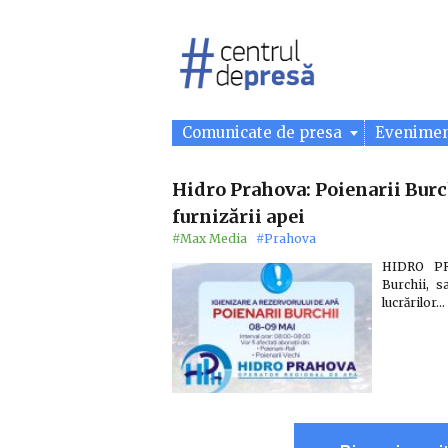
Comunicate de presa
Evenime
Hidro Prahova: Poienarii Burc
furnizării apei
#Max Media
#Prahova
HIDRO PR
Burchii, s
lucrărilor…