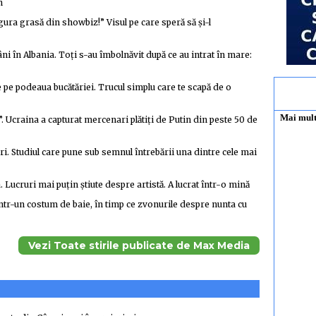
n
ra grasă din showbiz!” Visul pe care speră să și-l
i în Albania. Toți s-au îmbolnăvit după ce au intrat în mare:
e pe podeaua bucătăriei. Trucul simplu care te scapă de o
e”. Ucraina a capturat mercenari plătiți de Putin din peste 50 de
ri. Studiul care pune sub semnul întrebării una dintre cele mai
. Lucruri mai puțin știute despre artistă. A lucrat într-o mină
într-un costum de baie, în timp ce zvonurile despre nunta cu
Vezi Toate stirile publicate de Max Media