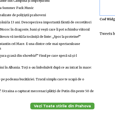
urante din Câmpina și împrejurimi
ina Summer Park Music
ealizate de polițiștii prahoveni
Cod Widg
până la 13 ani. Descoperirea importantă făcută de cercetători
roc în dragoste, bani și vești care îi pot schimba viitorul
Tweets b
tescu vă invită la tocăniță de linte: „Spor la proteine!”
nstantin cel Mare. E una dintre cele mai spectaculoase
n
ra grasă din showbiz!” Visul pe care speră să și-l
i în Albania. Toți s-au îmbolnăvit după ce au intrat în mare:
e pe podeaua bucătăriei. Trucul simplu care te scapă de o
e”. Ucraina a capturat mercenari plătiți de Putin din peste 50 de
Vezi Toate stirile din Prahova