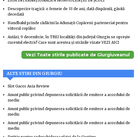
ZIUA INTERNAȚIONALĂ A NONVIOLENȚEI ÎN ȘCOLI
Descoperire tragică: o femeie de 33 de ani, dată dispărută, găsită
decedată
Handbalul prinde rădăcini la Adunații Copăceni: parteneriat pentru
viitorul copiilor
Astăzi, 9 decembrie, în TREI localităţi din judeţul Giurgiu se oprește
curentul electric! Care sunt acestea şi străzile vizate VEZI AICI
Vezi Toate stirile publicate de Giurgiuveanul
ALTE STIRI DIN GIURGIU
Slot Gacor Asia Review
Anunt public privind depunerea solicitării de emitere a acordului de
mediu
Anunt public privind depunerea solicitării de emitere a acordului de
mediu
Anunt public privind depunerea solicitării de emitere a acordului de
mediu
Petiție pentru redeschiderea plajei de la Gostinu