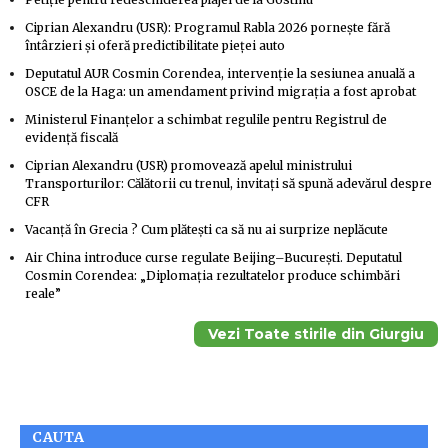
Ciprian Alexandru (USR): Programul Rabla 2026 pornește fără
întârzieri și oferă predictibilitate pieței auto
Deputatul AUR Cosmin Corendea, intervenție la sesiunea anuală a
OSCE de la Haga: un amendament privind migrația a fost aprobat
Ministerul Finanțelor a schimbat regulile pentru Registrul de
evidență fiscală
Ciprian Alexandru (USR) promovează apelul ministrului
Transporturilor: Călătorii cu trenul, invitați să spună adevărul despre
CFR
Vacanță în Grecia ? Cum plătești ca să nu ai surprize neplăcute
Air China introduce curse regulate Beijing–București. Deputatul
Cosmin Corendea: „Diplomația rezultatelor produce schimbări
reale”
Vezi Toate stirile din Giurgiu
CAUTA