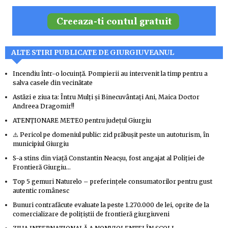
ALTE STIRI PUBLICATE DE GIURGIUVEANUL
Incendiu într-o locuință. Pompierii au intervenit la timp pentru a
salva casele din vecinătate
Astăzi e ziua ta: Întru Mulți și Binecuvântați Ani, Maica Doctor
Andreea Dragomir!!
ATENŢIONARE METEO pentru judeţul Giurgiu
⚠️ Pericol pe domeniul public: zid prăbușit peste un autoturism, în
municipiul Giurgiu
S-a stins din viață Constantin Neacșu, fost angajat al Poliției de
Frontieră Giurgiu…
Top 5 gemuri Naturelo – preferințele consumatorilor pentru gust
autentic românesc
Bunuri contrafăcute evaluate la peste 1.270.000 de lei, oprite de la
comercializare de polițiștii de frontieră giurgiuveni