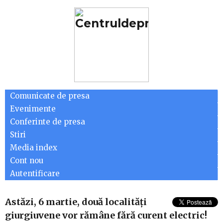
Comunicate de presa
Evenimente
Conferinte de presa
Stiri
Media index
Cont nou
Autentificare
Astăzi, 6 martie, două localităţi
giurgiuvene vor rămâne fără curent electric!