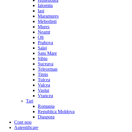
Hunedoara
Ialomita
Iasi
Maramures
Mehedinti
Mures
Neamt
Olt
Prahova
Salaj
Satu Mare
Sibiu
Suceava
Teleorman
Timis
Tulcea
Valcea
Vaslui
Vrancea
Tari
Romania
Republica Moldova
Diaspora
Cont nou
Autentificare