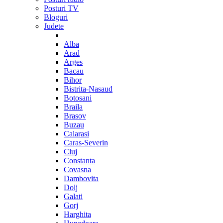
Posturi TV
Bloguri
Judete
Alba
Arad
Arges
Bacau
Bihor
Bistrita-Nasaud
Botosani
Braila
Brasov
Buzau
Calarasi
Caras-Severin
Cluj
Constanta
Covasna
Dambovita
Dolj
Galati
Gorj
Harghita