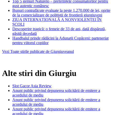
Top 5 gemuri Naturelo – preferințele consumatorilor pentru
gust autentic românesc
Bunuri contrafăcute evaluate la peste 1.270.000 de lei, oprite
de la comercializare de polițiștii de frontieră giurgiuveni
ZIUA INTERNAȚIONALĂ A NONVIOLENȚEI ÎN
ȘCOLI
Descoperire tragică: o femeie de 33 de ani, dată dispărută,
găsită decedată
Handbalul prinde rădăcini la Adunații Copăceni: parteneriat
pentru viitorul copiilor
Vezi Toate stirile publicate de Giurgiuveanul
Alte stiri din Giurgiu
Slot Gacor Asia Review
Anunt public privind depunerea solicitării de emitere a
acordului de mediu
Anunt public privind depunerea solicitării de emitere a
acordului de mediu
Anunt public privind depunerea solicitării de emitere a
acordului de mediu