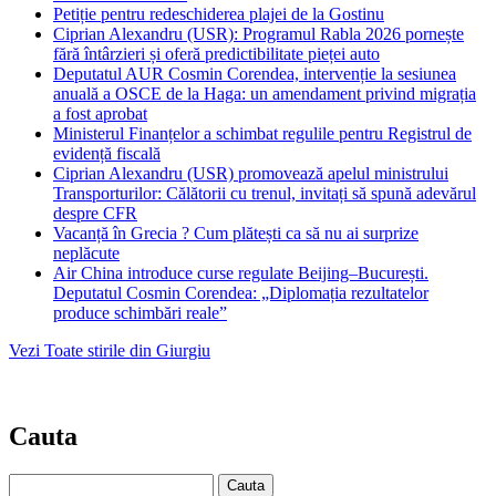
Petiție pentru redeschiderea plajei de la Gostinu
Ciprian Alexandru (USR): Programul Rabla 2026 pornește
fără întârzieri și oferă predictibilitate pieței auto
Deputatul AUR Cosmin Corendea, intervenție la sesiunea
anuală a OSCE de la Haga: un amendament privind migrația
a fost aprobat
Ministerul Finanțelor a schimbat regulile pentru Registrul de
evidență fiscală
Ciprian Alexandru (USR) promovează apelul ministrului
Transporturilor: Călătorii cu trenul, invitați să spună adevărul
despre CFR
Vacanță în Grecia ? Cum plătești ca să nu ai surprize
neplăcute
Air China introduce curse regulate Beijing–București.
Deputatul Cosmin Corendea: „Diplomația rezultatelor
produce schimbări reale”
Vezi Toate stirile din Giurgiu
Cauta