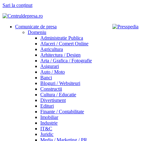
Sari la conținut
Comunicate de presa
Domeniu
Administratie Publica
Afaceri / Comert Online
Agricultura
Arhitectura / Design
Arta / Grafica / Fotografie
Asigurari
Auto / Moto
Banci
Bloguri / Websiteuri
Constructii
Cultura / Educatie
Divertisment
Edituri
Finante / Contabilitate
Imobiliar
Industrie
IT&C
Juridic
Media / Marketing / PR