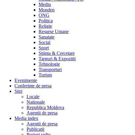
Mediu
Monden
ONG
Politica
Religie
Resurse Umane
Sanatate
Social
Sport
Stiinta & Cercetare
Targuri & Expozitii
Tehnologie
Transporturi
Turism
Evenimente
Conferinte de presa
Stiri
Locale
Nationale
Republica Moldova
Agentii de presa
Media index
Agentii de presa
Publicatii
Posturi radio