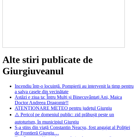
Alte stiri publicate de
Giurgiuveanul
Incendiu într-o locuință. Pompierii au intervenit la timp pentru
a salva casele din vecinătate
Astăzi e ziua ta: Întru Mulți și Binecuvântați Ani, Maica
Doctor Andreea Dragomir!!
ATENŢIONARE METEO pentru judeţul Giurgiu
⚠️ Pericol pe domeniul public: zid prăbușit peste un
autoturism, în municipiul Giurgiu
S-a stins din viață Constantin Neacșu, fost angajat al Poliției
de Frontieră Giurgiu…