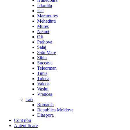
Hunedoara
Ialomita
Iasi
Maramures
Mehedinti
Mures
Neamt
Olt
Prahova
Salaj
Satu Mare
Sibiu
Suceava
Teleorman
Timis
Tulcea
Valcea
Vaslui
Vrancea
Tari
Romania
Republica Moldova
Diaspora
Cont nou
Autentificare