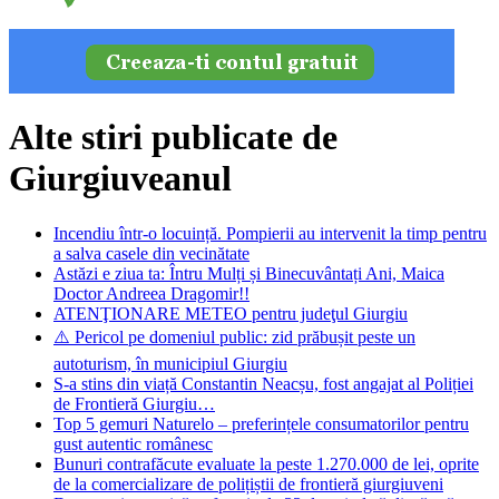
Alte stiri publicate de
Giurgiuveanul
Incendiu într-o locuință. Pompierii au intervenit la timp pentru
a salva casele din vecinătate
Astăzi e ziua ta: Întru Mulți și Binecuvântați Ani, Maica
Doctor Andreea Dragomir!!
ATENŢIONARE METEO pentru judeţul Giurgiu
⚠️ Pericol pe domeniul public: zid prăbușit peste un
autoturism, în municipiul Giurgiu
S-a stins din viață Constantin Neacșu, fost angajat al Poliției
de Frontieră Giurgiu…
Top 5 gemuri Naturelo – preferințele consumatorilor pentru
gust autentic românesc
Bunuri contrafăcute evaluate la peste 1.270.000 de lei, oprite
de la comercializare de polițiștii de frontieră giurgiuveni