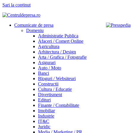
Sari la conținut
Comunicate de presa
Domeniu
Administratie Publica
Afaceri / Comert Online
Agricultura
Arhitectura / Design
Arta / Grafica / Fotografie
Asigurari
Auto / Moto
Banci
Bloguri / Websiteuri
Constructii
Cultura / Educatie
Divertisment
Edituri
Finante / Contabilitate
Imobiliar
Industrie
IT&C
Juridic
Media / Marketing / PR