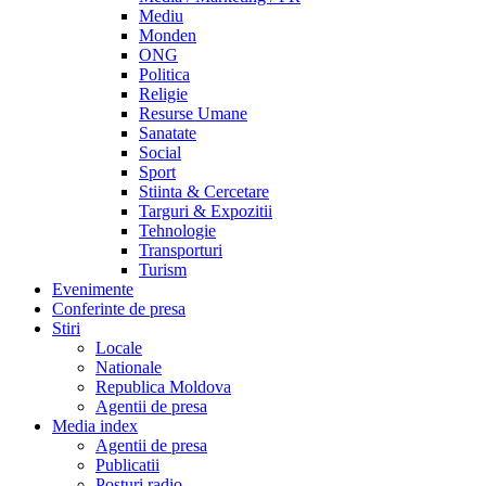
Mediu
Monden
ONG
Politica
Religie
Resurse Umane
Sanatate
Social
Sport
Stiinta & Cercetare
Targuri & Expozitii
Tehnologie
Transporturi
Turism
Evenimente
Conferinte de presa
Stiri
Locale
Nationale
Republica Moldova
Agentii de presa
Media index
Agentii de presa
Publicatii
Posturi radio