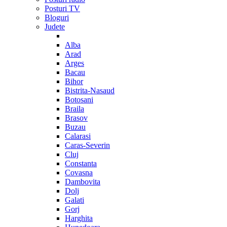
Posturi TV
Bloguri
Judete
Alba
Arad
Arges
Bacau
Bihor
Bistrita-Nasaud
Botosani
Braila
Brasov
Buzau
Calarasi
Caras-Severin
Cluj
Constanta
Covasna
Dambovita
Dolj
Galati
Gorj
Harghita