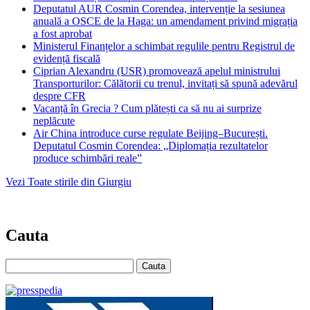
Deputatul AUR Cosmin Corendea, intervenție la sesiunea
anuală a OSCE de la Haga: un amendament privind migrația
a fost aprobat
Ministerul Finanțelor a schimbat regulile pentru Registrul de
evidență fiscală
Ciprian Alexandru (USR) promovează apelul ministrului
Transporturilor: Călătorii cu trenul, invitați să spună adevărul
despre CFR
Vacanță în Grecia ? Cum plătești ca să nu ai surprize
neplăcute
Air China introduce curse regulate Beijing–București.
Deputatul Cosmin Corendea: „Diplomația rezultatelor
produce schimbări reale”
Vezi Toate stirile din Giurgiu
Cauta