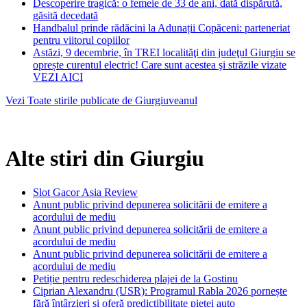
Descoperire tragică: o femeie de 33 de ani, dată dispărută,
găsită decedată
Handbalul prinde rădăcini la Adunații Copăceni: parteneriat
pentru viitorul copiilor
Astăzi, 9 decembrie, în TREI localităţi din judeţul Giurgiu se
oprește curentul electric! Care sunt acestea şi străzile vizate
VEZI AICI
Vezi Toate stirile publicate de Giurgiuveanul
Alte stiri din Giurgiu
Slot Gacor Asia Review
Anunt public privind depunerea solicitării de emitere a
acordului de mediu
Anunt public privind depunerea solicitării de emitere a
acordului de mediu
Anunt public privind depunerea solicitării de emitere a
acordului de mediu
Petiție pentru redeschiderea plajei de la Gostinu
Ciprian Alexandru (USR): Programul Rabla 2026 pornește
fără întârzieri și oferă predictibilitate pieței auto