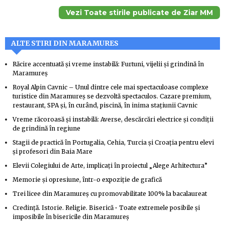
Vezi Toate stirile publicate de Ziar MM
ALTE STIRI DIN MARAMURES
Răcire accentuată și vreme instabilă: Furtuni, vijelii și grindină în
Maramureș
Royal Alpin Cavnic – Unul dintre cele mai spectaculoase complexe
turistice din Maramureș se dezvoltă spectaculos. Cazare premium,
restaurant, SPA și, în curând, piscină, în inima stațiunii Cavnic
Vreme răcoroasă și instabilă: Averse, descărcări electrice și condiții
de grindină în regiune
Stagii de practică în Portugalia, Cehia, Turcia și Croația pentru elevi
și profesori din Baia Mare
Elevii Colegiului de Arte, implicați în proiectul „Alege Arhitectura”
Memorie și opresiune, într-o expoziție de grafică
Trei licee din Maramureș cu promovabilitate 100% la bacalaureat
Credință. Istorie. Religie. Biserică • Toate extremele posibile și
imposibile în bisericile din Maramureș