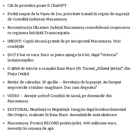
Cât de periculos poate fi ChatGPT
Podul surpat de la Vișeu de Jos, prioritate tratată în regim de urgență
de Consiliul Județean Maramureș
Reconstrucția Ukrainei: Județul Maramureș consolidează cooperarea
cu regiunea înfrățită Transcarpatia
INEDIT: Copiii zboară gratuit de pe Aeroportul Maramureș. Vezi
condițiile
ȘOC! E bai cu vaca. Euro ar putea ajunge la 6 lei, după ”victoria”
izolaționiștilor
O altfel de istorie a orașului Baia Mare (9): Turnul „Sfântul Ștefan”, din
Piața Cetății
Notițe de calendar: 10 aprilie – Revoluția de la pașopt. Au început
negocierile româno-maghiare. Dar cam degeaba?
VIDEO – Atenție șoferi! Condiții de iarnă, pe drumurile din
Maramureș
EDITORIAL: Neștiință vs Neputință. Imagini după bombardamentul
din Dnipro, realizate în Baia Mare. Asemănările sunt uluitoare
Maramureș: Proiect RECORD pentru județ. 400 milioane euro,
investiți în rețeaua de apă