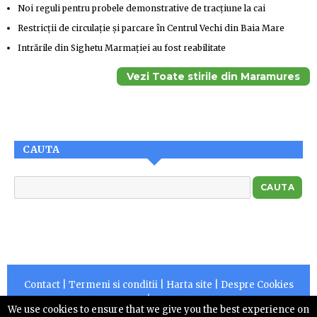
Noi reguli pentru probele demonstrative de tracțiune la cai
Restricții de circulație și parcare în Centrul Vechi din Baia Mare
Intrările din Sighetu Marmației au fost reabilitate
Vezi Toate stirile din Maramures
CAUTA
Contact
|
Termeni si conditii
|
Harta site
|
Despre Cookies
|
RSS
We use cookies to ensure that we give you the best experience on