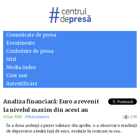
Comunicate de presa
Evenimente
Conferinte de presa
Stiri
Media index
Cont nou
Autentificare
Analiza financiară: Euro a revenit
la nivelul maxim din acest an
#Ziar MM
#Maramures
238
În a doua ședință a pieței valutare din aprilie, s-a observat o tendință
de depreciere a leului față de euro, evoluție în contrast cu cea…