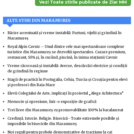
Vezi Toate stirile publicate de Ziar MM
ALTE STIRI DIN MARAMURES
Răcire accentuată și vreme instabilă: Furtuni, vijelii și grindină în
Maramureș
Royal Alpin Cavnic – Unul dintre cele mai spectaculoase complexe
turistice din Maramureș se dezvoltă spectaculos. Cazare premium,
restaurant, SPA și, în curând, piscină, în inima stațiunii Cavnic
Vreme răcoroasă și instabilă: Averse, descărcări electrice și condiții
de grindină în regiune
Stagii de practică în Portugalia, Cehia, Turcia și Croația pentru elevi
și profesori din Baia Mare
Elevii Colegiului de Arte, implicați în proiectul „Alege Arhitectura”
Memorie și opresiune, într-o expoziție de grafică
Trei licee din Maramureș cu promovabilitate 100% la bacalaureat
Credință. Istorie. Religie. Biserică • Toate extremele posibile și
imposibile în bisericile din Maramureș
Noi reguli pentru probele demonstrative de tracțiune la cai