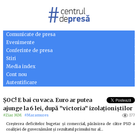
Comunicate de presa
Evenimente
Conferinte de presa
Stiri
Media index
Cont nou
Autentificare
ȘOC! E bai cu vaca. Euro ar putea
ajunge la 6 lei, după ”victoria” izolaționiștilor
#Ziar MM
#Maramures
177
Creșterea deficitelor bugetar și comercial, părăsirea de către PSD a
coaliției de guvernământ și rezultatul primului tur al…