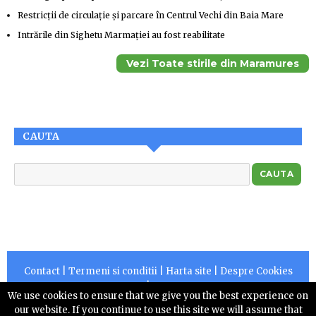
Restricții de circulație și parcare în Centrul Vechi din Baia Mare
Intrările din Sighetu Marmației au fost reabilitate
Vezi Toate stirile din Maramures
CAUTA
Contact
|
Termeni si conditii
|
Harta site
|
Despre Cookies
|
RSS
We use cookies to ensure that we give you the best experience on
Copyright © 2026 |
Centruldepresa.ro este operator de
our website. If you continue to use this site we will assume that