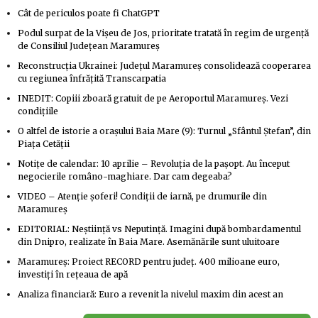
Cât de periculos poate fi ChatGPT
Podul surpat de la Vișeu de Jos, prioritate tratată în regim de urgență
de Consiliul Județean Maramureș
Reconstrucția Ukrainei: Județul Maramureș consolidează cooperarea
cu regiunea înfrățită Transcarpatia
INEDIT: Copiii zboară gratuit de pe Aeroportul Maramureș. Vezi
condițiile
O altfel de istorie a orașului Baia Mare (9): Turnul „Sfântul Ștefan”, din
Piața Cetății
Notițe de calendar: 10 aprilie – Revoluția de la pașopt. Au început
negocierile româno-maghiare. Dar cam degeaba?
VIDEO – Atenție șoferi! Condiții de iarnă, pe drumurile din
Maramureș
EDITORIAL: Neștiință vs Neputință. Imagini după bombardamentul
din Dnipro, realizate în Baia Mare. Asemănările sunt uluitoare
Maramureș: Proiect RECORD pentru județ. 400 milioane euro,
investiți în rețeaua de apă
Analiza financiară: Euro a revenit la nivelul maxim din acest an