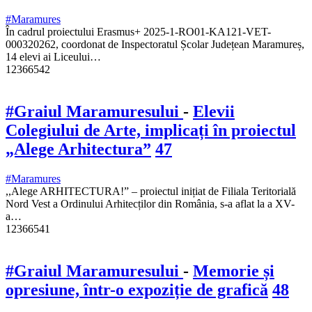
#Maramures
În cadrul proiectului Erasmus+ 2025-1-RO01-KA121-VET-
000320262, coordonat de Inspectoratul Școlar Județean Maramureș,
14 elevi ai Liceului…
12366542
#Graiul Maramuresului
-
Elevii
Colegiului de Arte, implicați în proiectul
„Alege Arhitectura”
47
#Maramures
,,Alege ARHITECTURA!” – proiectul inițiat de Filiala Teritorială
Nord Vest a Ordinului Arhitecților din România, s-a aflat la a XV-
a…
12366541
#Graiul Maramuresului
-
Memorie și
opresiune, într-o expoziție de grafică
48