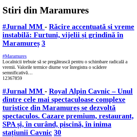
Stiri din Maramures
#Jurnal MM
-
Răcire accentuată și vreme
instabilă: Furtuni, vijelii și grindină în
Maramureș
3
#Maramures
Localnicii trebuie să se pregătească pentru o schimbare radicală a
vremii. Valorile termice diurne vor înregistra o scădere
semnificativă…
12367859
#Jurnal MM
-
Royal Alpin Cavnic – Unul
dintre cele mai spectaculoase complexe
turistice din Maramureș se dezvoltă
spectaculos. Cazare premium, restaurant,
SPA și, în curând, piscină, în inima
stațiunii Cavnic
30