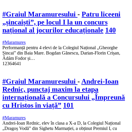
#Graiul Maramuresului
-
Patru liceeni
„șincaiști”, pe locul I la un concurs
național al jocurilor educaționale
140
#Maramures
Performanță pentru 4 elevi de la Colegiul Național „Gheorghe
Șincai” din Baia Mare. Bogdan Gănescu, Darian-Florin Crișan,
Ádám Fodor și…
12364641
#Graiul Maramuresului
-
Andrei-Ioan
Rednic, punctaj maxim la etapa
internațională a Concursului „Împreună
cu Hristos în viață”
101
#Maramures
Andrei-Ioan Rednic, elev în clasa a X-a D, la Colegiul Național
„Dragoș Vodă” din Sighetu Marmației, a obținut Premiul I, cu