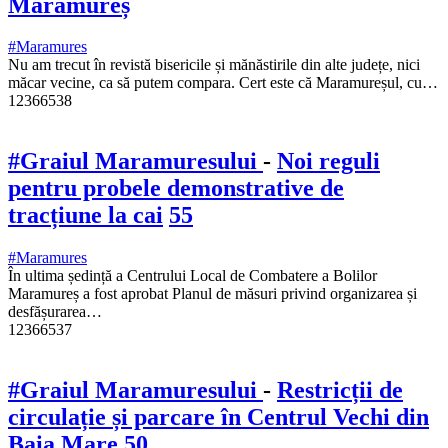
Maramureș
#Maramures
Nu am trecut în revistă bisericile și mănăstirile din alte județe, nici
măcar vecine, ca să putem compara. Cert este că Maramureșul, cu…
12366538
#Graiul Maramuresului
-
Noi reguli
pentru probele demonstrative de
tracțiune la cai
55
#Maramures
În ultima ședință a Centrului Local de Combatere a Bolilor
Maramureș a fost aprobat Planul de măsuri privind organizarea și
desfășurarea…
12366537
#Graiul Maramuresului
-
Restricții de
circulație și parcare în Centrul Vechi din
Baia Mare
50