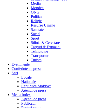
Mediu
Monden
ONG
Politica
Religie
Resurse Umane
Sanatate
Social
Sport
Stiinta & Cercetare
Targuri & Expozitii
Tehnologie
Transporturi
Turism
Evenimente
Conferinte de presa
Stiri
Locale
Nationale
Republica Moldova
Agentii de presa
Media index
Agentii de presa
Publicatii
Posturi radio