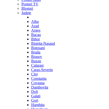
Posturi TV
Bloguri
Judete
Alba
Arad
Arges
Bacau
Bihor
Bistrita-Nasaud
Botosani
Braila
Brasov
Buzau
Calarasi
Caras-Severin
Cluj
Constanta
Covasna
Dambovita
Dolj
Galati
Gorj
Harghita