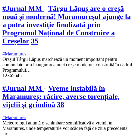
#Jurnal MM
-
Târgu Lăpuș are o creșă
nouă și modernă! Maramureșul ajunge la
a patra investiție finalizată prin
Programul Național de Construire a
Creșelor
35
#Maramures
Orașul Târgu Lăpuș marchează un moment important pentru
comunitate prin inaugurarea unei creșe moderne, construită în cadrul
Programului…
12365645
#Jurnal MM
-
Vreme instabilă în
Maramureș: răcire, averse torențiale,
vijelii și grindină
38
#Maramures
Meteorologii anunță o schimbare semnificativă a vremii în
Maramureș, unde temperaturile vor scădea față de ziua precedentă,
iar…