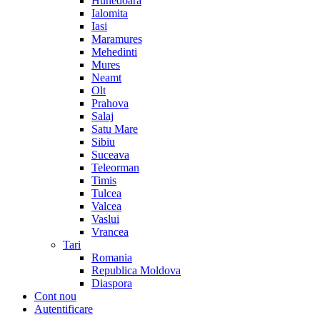
Hunedoara
Ialomita
Iasi
Maramures
Mehedinti
Mures
Neamt
Olt
Prahova
Salaj
Satu Mare
Sibiu
Suceava
Teleorman
Timis
Tulcea
Valcea
Vaslui
Vrancea
Tari
Romania
Republica Moldova
Diaspora
Cont nou
Autentificare