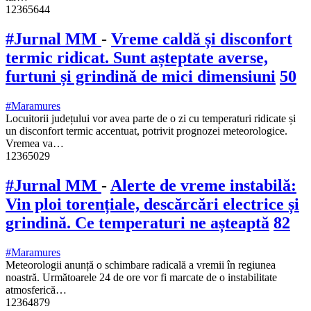
12365644
#Jurnal MM
-
Vreme caldă și disconfort
termic ridicat. Sunt așteptate averse,
furtuni și grindină de mici dimensiuni
50
#Maramures
Locuitorii județului vor avea parte de o zi cu temperaturi ridicate și
un disconfort termic accentuat, potrivit prognozei meteorologice.
Vremea va…
12365029
#Jurnal MM
-
Alerte de vreme instabilă:
Vin ploi torențiale, descărcări electrice și
grindină. Ce temperaturi ne așteaptă
82
#Maramures
Meteorologii anunță o schimbare radicală a vremii în regiunea
noastră. Următoarele 24 de ore vor fi marcate de o instabilitate
atmosferică…
12364879