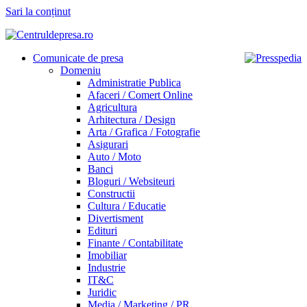
Sari la conținut
Comunicate de presa
Domeniu
Administratie Publica
Afaceri / Comert Online
Agricultura
Arhitectura / Design
Arta / Grafica / Fotografie
Asigurari
Auto / Moto
Banci
Bloguri / Websiteuri
Constructii
Cultura / Educatie
Divertisment
Edituri
Finante / Contabilitate
Imobiliar
Industrie
IT&C
Juridic
Media / Marketing / PR