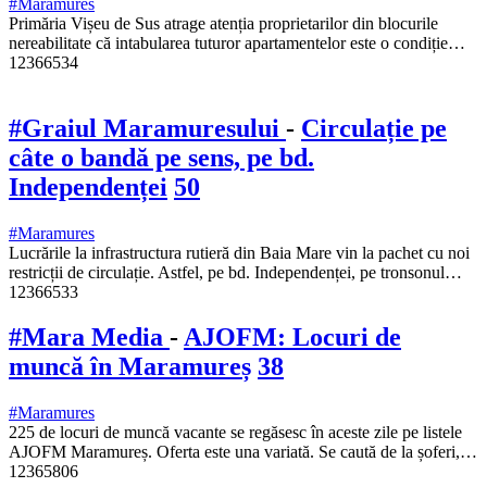
#Maramures
Primăria Vișeu de Sus atrage atenția proprietarilor din blocurile
nereabilitate că intabularea tuturor apartamentelor este o condiție…
12366534
#Graiul Maramuresului
-
Circulație pe
câte o bandă pe sens, pe bd.
Independenței
50
#Maramures
Lucrările la infrastructura rutieră din Baia Mare vin la pachet cu noi
restricții de circulație. Astfel, pe bd. Independenței, pe tronsonul…
12366533
#Mara Media
-
AJOFM: Locuri de
muncă în Maramureș
38
#Maramures
225 de locuri de muncă vacante se regăsesc în aceste zile pe listele
AJOFM Maramureș. Oferta este una variată. Se caută de la șoferi,…
12365806