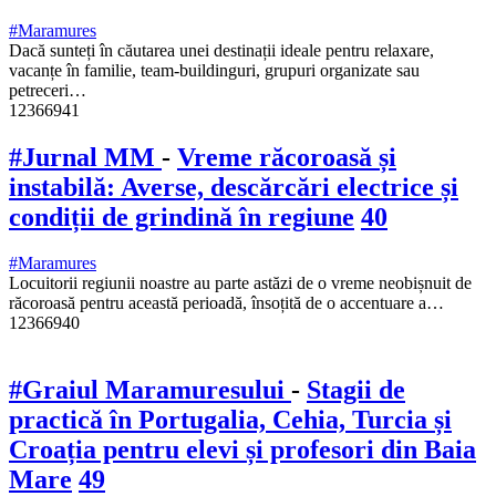
#Maramures
Dacă sunteți în căutarea unei destinații ideale pentru relaxare,
vacanțe în familie, team-buildinguri, grupuri organizate sau
petreceri…
12366941
#Jurnal MM
-
Vreme răcoroasă și
instabilă: Averse, descărcări electrice și
condiții de grindină în regiune
40
#Maramures
Locuitorii regiunii noastre au parte astăzi de o vreme neobișnuit de
răcoroasă pentru această perioadă, însoțită de o accentuare a…
12366940
#Graiul Maramuresului
-
Stagii de
practică în Portugalia, Cehia, Turcia și
Croația pentru elevi și profesori din Baia
Mare
49