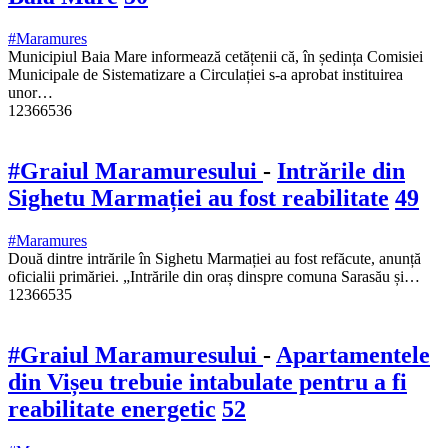
#Maramures
Municipiul Baia Mare informează cetățenii că, în ședința Comisiei
Municipale de Sistematizare a Circulației s-a aprobat instituirea
unor…
12366536
#Graiul Maramuresului
-
Intrările din
Sighetu Marmației au fost reabilitate
49
#Maramures
Două dintre intrările în Sighetu Marmației au fost refăcute, anunță
oficialii primăriei. „Intrările din oraș dinspre comuna Sarasău și…
12366535
#Graiul Maramuresului
-
Apartamentele
din Vișeu trebuie intabulate pentru a fi
reabilitate energetic
52