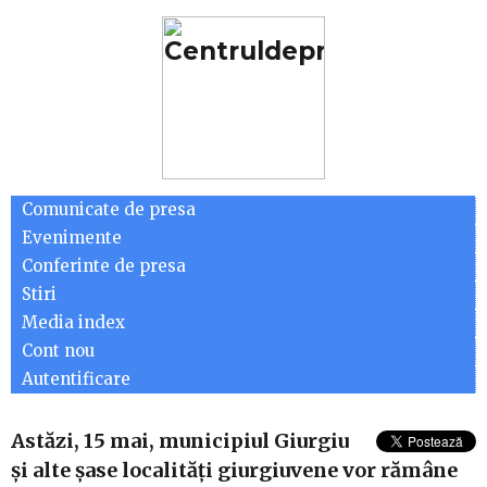
Comunicate de presa
Evenimente
Conferinte de presa
Stiri
Media index
Cont nou
Autentificare
Astăzi, 15 mai, municipiul Giurgiu
şi alte şase localităţi giurgiuvene vor rămâne