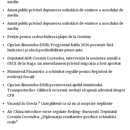
mediu
Anunt public privind depunerea solicitării de emitere a acordului de
mediu
Anunt public privind depunerea solicitării de emitere a acordului de
mediu
Petiție pentru redeschiderea plajei de la Gostinu
Ciprian Alexandru (USR): Programul Rabla 2026 pornește fără
întârzieri și oferă predictibilitate pieței auto
Deputatul AUR Cosmin Corendea, intervenție la sesiunea anuală a
OSCE de la Haga: un amendament privind migrația a fost aprobat
Ministerul Finanțelor a schimbat regulile pentru Registrul de
evidență fiscală
Ciprian Alexandru (USR) promovează apelul ministrului
Transporturilor: Călătorii cu trenul, invitați să spună adevărul despre
CFR
Vacanță în Grecia ? Cum plătești ca să nu ai surprize neplăcute
Air China introduce curse regulate Beijing–București. Deputatul
Cosmin Corendea: „Diplomația rezultatelor produce schimbări
reale”