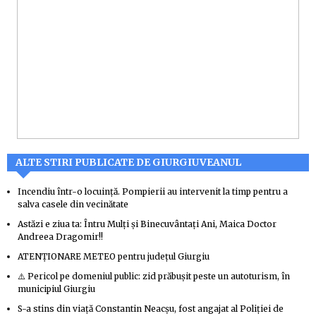
ALTE STIRI PUBLICATE DE GIURGIUVEANUL
Incendiu într-o locuință. Pompierii au intervenit la timp pentru a
salva casele din vecinătate
Astăzi e ziua ta: Întru Mulți și Binecuvântați Ani, Maica Doctor
Andreea Dragomir!!
ATENŢIONARE METEO pentru judeţul Giurgiu
⚠️ Pericol pe domeniul public: zid prăbușit peste un autoturism, în
municipiul Giurgiu
S-a stins din viață Constantin Neacșu, fost angajat al Poliției de