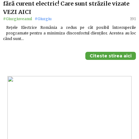
fără curent electric! Care sunt străzile vizate
VEZI AICI
#Giurgiuveanul
#Giurgiu
191
Rețele Electrice România a redus pe cât posibil întreruperile
programate pentru a minimiza disconfortul clienților. Acestea au loc
când sunt…
Citeste stirea aici