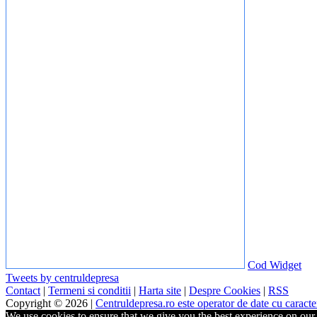
Cod Widget
Tweets by centruldepresa
Contact
|
Termeni si conditii
|
Harta site
|
Despre Cookies
|
RSS
Copyright © 2026 |
Centruldepresa.ro este operator de date cu carac
We use cookies to ensure that we give you the best experience on our w