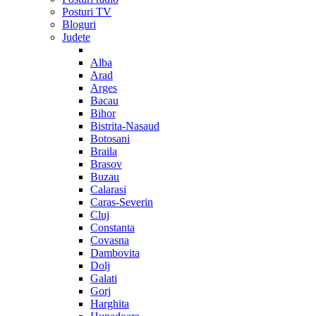
Posturi TV
Bloguri
Judete
Alba
Arad
Arges
Bacau
Bihor
Bistrita-Nasaud
Botosani
Braila
Brasov
Buzau
Calarasi
Caras-Severin
Cluj
Constanta
Covasna
Dambovita
Dolj
Galati
Gorj
Harghita