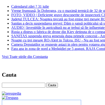
Calendarul zilei ? 31 iulie
Vreme frumoasă, în Dobrogea, cu o maximă termică de 32 de g
FOTO, VIDEO | Deficiențe grave descoperite de inspectorii CJ
Județul TULCEA: Noaptea trecută au fost emise trei mesaje
Sanitas a decis suspendarea grevei: Dăm o șansă politicului să se 
AUDIO | Investițiile în agricultură nu ar trebui să fie influența
Rusia a distrus o fabrica de drone din Kiev detinuta de o comp
SANITAS suspenda greva generala dupa primele concesii - Am fo
Noapte cu trei mesaje RO-Alert in Tulcea. ISU - Nu au fost sem
Camera Deputatilor se reuneste astazi in plen pentru votarea ajut
Fara apa in zona de nord a Medgidiei pe 5 august. RAJA Constan
Vezi Toate stirile din Constanta
Cauta