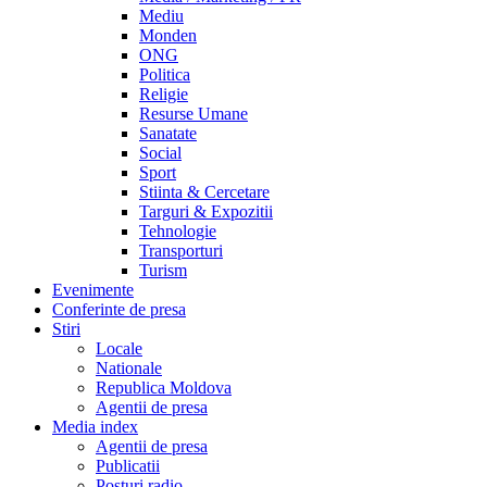
Mediu
Monden
ONG
Politica
Religie
Resurse Umane
Sanatate
Social
Sport
Stiinta & Cercetare
Targuri & Expozitii
Tehnologie
Transporturi
Turism
Evenimente
Conferinte de presa
Stiri
Locale
Nationale
Republica Moldova
Agentii de presa
Media index
Agentii de presa
Publicatii
Posturi radio