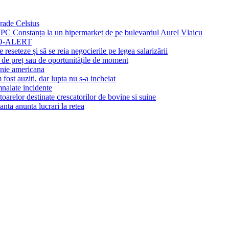
rade Celsius
PC Constanța la un hipermarket de pe bulevardul Aurel Vlaicu
 RO-ALERT
reseteze și să se reia negocierile pe legea salarizării
te de preț sau de oportunitățile de moment
anie americana
st auziti, dar lupta nu s-a incheiat
nalate incidente
oarelor destinate crescatorilor de bovine si suine
ta anunta lucrari la retea