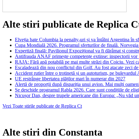
Alte stiri publicate de Replica C
Elveția bate Columbia la penalty-uri și va întâlni Argentina în sf
Cupa Mondială 2026. Programul sferturilor de finală. Norvegia 
Expertiză finală: Pavilionul Expozițional va fi dărâmat și constr
Antifrauda ANAF primește competențe extinse: inspectorii vor pu
RAJA: Fără apă potabilă pe mai multe străzi din Coiciu. Vezi c
Escaladează din nou conflictul din Golf. Au fost atacate zeci de
Accident rutier între o trotinetă și un autoturism, pe bulevardul 
UE restrânge libertatea plăților mari în numerar din 2027
Alertă de proporții după dispariția unui avion. Mai mulți oameni
Se deschide programul Rabla 2026. Care sunt condițiile de eligibi
Nicușor Dan, despre trupele americane din Europa: „Nu văd un ri
Vezi Toate stirile publicate de Replica Ct
Alte stiri din Constanta