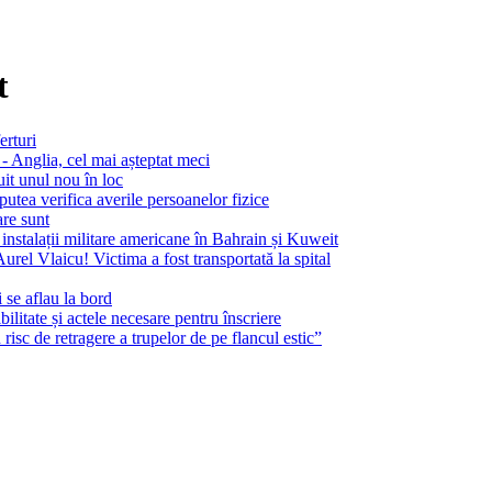
t
erturi
- Anglia, cel mai așteptat meci
uit unul nou în loc
tea verifica averile persoanelor fizice
are sunt
 instalații militare americane în Bahrain și Kuweit
Aurel Vlaicu! Victima a fost transportată la spital
 se aflau la bord
litate și actele necesare pentru înscriere
sc de retragere a trupelor de pe flancul estic”