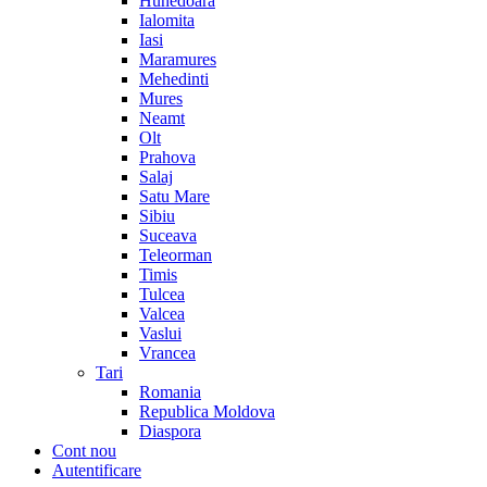
Hunedoara
Ialomita
Iasi
Maramures
Mehedinti
Mures
Neamt
Olt
Prahova
Salaj
Satu Mare
Sibiu
Suceava
Teleorman
Timis
Tulcea
Valcea
Vaslui
Vrancea
Tari
Romania
Republica Moldova
Diaspora
Cont nou
Autentificare