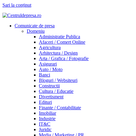
Sari la conținut
Comunicate de presa
Domeniu
Administratie Publica
Afaceri / Comert Online
Agricultura
Arhitectura / Design
Arta / Grafica / Fotografie
Asigurari
Auto / Moto
Banci
Bloguri / Websiteuri
Constructii
Cultura / Educatie
Divertisment
Edituri
Finante / Contabilitate
Imobiliar
Industrie
IT&C
Juridic
Media / Marketing / PR