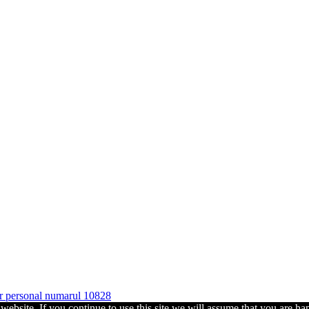
ter personal numarul 10828
ebsite. If you continue to use this site we will assume that you are hap