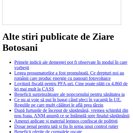
Alte stiri publicate de Ziare
Botosani
Primele indicii ale demenței pot fi observate în modul în care
vorbești
Legea prosumatorilor a fost promulgată. Ce drepturi noi au
românii care produc energie cu panouri fotovoltaice
Lovitură fiscală pentru PFA-uri. Cine poate plăti cu 4.860 de
lei mai mult la CASS
Beneficii surprinzătoare ale popcornului pentru sănătatea ta
Ce nu ai voie să pui în bagaj când pleci în vacanță în UE.
Regulile pe care mulți călători le află prea târziu
După furtunile de început de săptămână, vremea schimbă din
nou foaia. ANM anunță ce se întâmplă spre finalul săptămânii
Amenzi aplicate și material lemnos confiscat de polițiști
Dosar penal pentru tată și fiu în urma unui control rutier
Beneficii oferite de curmalele uscate