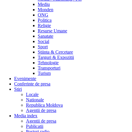
Mediu
Monden
ONG
Politica
Religie
Resurse Umane
Sanatate
Social
Sport
Stiinta & Cercetare
Targuri & Expozitii
Tehnologie
Transporturi
Turism
Evenimente
Conferinte de presa
Stiri
Locale
Nationale
Republica Moldova
Agentii de presa
Media index
Agentii de presa
Publicatii
Posturi radio