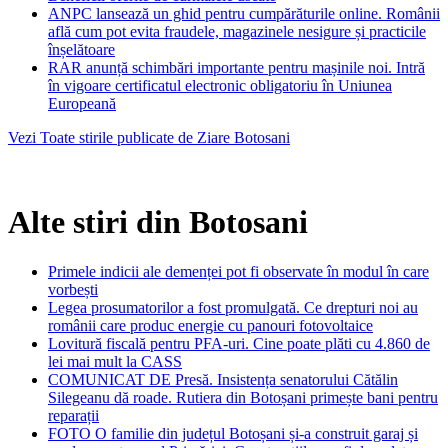
ANPC lansează un ghid pentru cumpărăturile online. Românii
află cum pot evita fraudele, magazinele nesigure și practicile
înșelătoare
RAR anunță schimbări importante pentru mașinile noi. Intră
în vigoare certificatul electronic obligatoriu în Uniunea
Europeană
Vezi Toate stirile publicate de Ziare Botosani
Alte stiri din Botosani
Primele indicii ale demenței pot fi observate în modul în care
vorbești
Legea prosumatorilor a fost promulgată. Ce drepturi noi au
românii care produc energie cu panouri fotovoltaice
Lovitură fiscală pentru PFA-uri. Cine poate plăti cu 4.860 de
lei mai mult la CASS
COMUNICAT DE Presă. Insistența senatorului Cătălin
Silegeanu dă roade. Rutiera din Botoșani primește bani pentru
reparații
FOTO O familie din județul Botoșani și-a construit garaj și