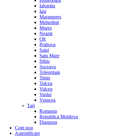
Hunedoara
Ialomita
Iasi
Maramures
Mehedinti
Mures
Neamt
Olt
Prahova
Salaj
Satu Mare
Sibiu
Suceava
Teleorman
Timis
Tulcea
Valcea
Vaslui
Vrancea
Tari
Romania
Republica Moldova
Diaspora
Cont nou
Autentificare