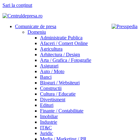
Sari la conținut
Comunicate de presa
Domeniu
Administratie Publica
Afaceri / Comert Online
Agricultura
Arhitectura / Design
Arta / Grafica / Fotografie
Asigurari
Auto / Moto
Banci
Bloguri / Websiteuri
Constructii
Cultura / Educatie
Divertisment
Edituri
Finante / Contabilitate
Imobiliar
Industrie
IT&C
Juridic
Media / Marketing / PR