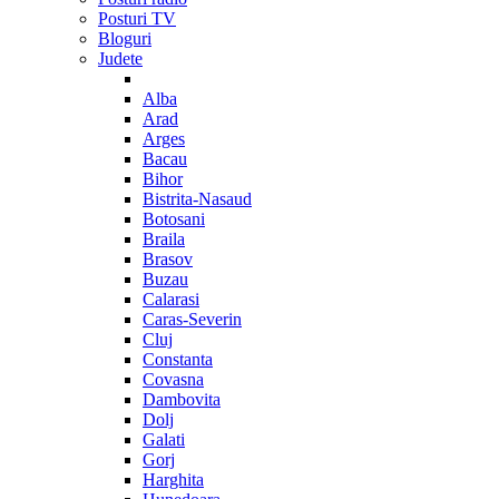
Posturi TV
Bloguri
Judete
Alba
Arad
Arges
Bacau
Bihor
Bistrita-Nasaud
Botosani
Braila
Brasov
Buzau
Calarasi
Caras-Severin
Cluj
Constanta
Covasna
Dambovita
Dolj
Galati
Gorj
Harghita