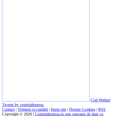
Cod Widget
Tweets by centruldepresa
Contact
|
Termeni si conditii
|
Harta site
|
Despre Cookies
|
RSS
Copyright © 2026 |
Centruldepresa.ro este operator de date cu