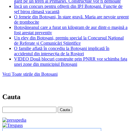
gard pe un teren al Primăriei. Construcțiile vor fi demolate
Încă un concurs pentru ofițerii din IPJ Botoșani. Funcție de
șef birou rămasă vacantă
O femeie din Botoșani, în stare gravă. Maria are nevoie urgent
de trombocite
Botoșăneanul care a furat un kilogram de aur dintr-o mașină a
fost arestat preventiv
Un elev din Botoșani, premiu special la Concursul Național
de Referate și Comunicări Științifice
O familie aflată în concediu la Botoșani implicată în
accidentul din intersecția de la Roșiori
VIDEO Două blocuri construite prin PNRR vor schimba fața
unei zone din municipiul Botoșani
Vezi Toate stirile din Botosani
Cauta