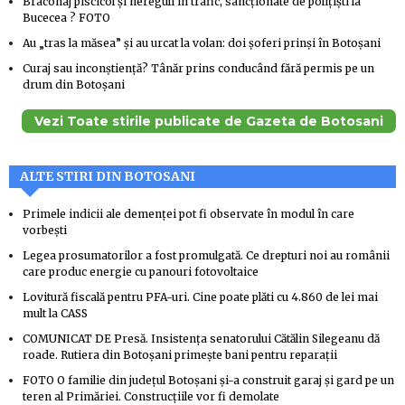
Braconaj piscicol și nereguli în trafic, sancționate de polițiști la
Bucecea ? FOTO
Au „tras la măsea” și au urcat la volan: doi șoferi prinși în Botoșani
Curaj sau inconștiență? Tânăr prins conducând fără permis pe un
drum din Botoșani
Vezi Toate stirile publicate de Gazeta de Botosani
ALTE STIRI DIN BOTOSANI
Primele indicii ale demenței pot fi observate în modul în care
vorbești
Legea prosumatorilor a fost promulgată. Ce drepturi noi au românii
care produc energie cu panouri fotovoltaice
Lovitură fiscală pentru PFA-uri. Cine poate plăti cu 4.860 de lei mai
mult la CASS
COMUNICAT DE Presă. Insistența senatorului Cătălin Silegeanu dă
roade. Rutiera din Botoșani primește bani pentru reparații
FOTO O familie din județul Botoșani și-a construit garaj și gard pe un
teren al Primăriei. Construcțiile vor fi demolate