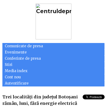
Comunicate de presa
Evenimente
Conferinte de presa
Stiri
Media index
Cont nou
Autentificare
Trei localități din județul Botoșani
rămân, luni, fără energie electrică