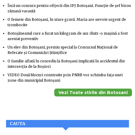
Încă un concurs pentru ofițerii din IPJ Botoșani. Funcție de șef birou
rămasă vacantă
O femeie din Botoșani, în stare gravă. Maria are nevoie urgent de
trombocite
Botoșăneanul care a furat un kilogram de aur dintr-o mașină a fost
arestat preventiv
Un elev din Botoșani, premiu special la Concursul Național de
Referate și Comunicări Științifice
O familie aflată în concediu la Botoșani implicată în accidentul din
intersecția de la Roșiori
VIDEO Două blocuri construite prin PNRR vor schimba fața unei
zone din municipiul Botoșani
Vezi Toate stirile din Botosani
CAUTA