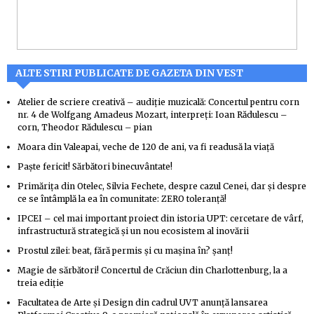
ALTE STIRI PUBLICATE DE GAZETA DIN VEST
Atelier de scriere creativă – audiție muzicală: Concertul pentru corn
nr. 4 de Wolfgang Amadeus Mozart, interpreți: Ioan Rădulescu –
corn, Theodor Rădulescu – pian
Moara din Valeapai, veche de 120 de ani, va fi readusă la viață
Paște fericit! Sărbători binecuvântate!
Primărița din Otelec, Silvia Fechete, despre cazul Cenei, dar și despre
ce se întâmplă la ea în comunitate: ZERO toleranță!
IPCEI – cel mai important proiect din istoria UPT: cercetare de vârf,
infrastructură strategică și un nou ecosistem al inovării
Prostul zilei: beat, fără permis și cu mașina în? șanț!
Magie de sărbători! Concertul de Crăciun din Charlottenburg, la a
treia ediție
Facultatea de Arte și Design din cadrul UVT anunță lansarea