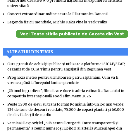
Platformei Creative 9, o premieră națională în expunerea artistică
universitară
Concert extraordinar mâine seara la Filarmonica Banatul
Legenda fizicii mondiale, Michio Kaku vine la Teck Talks
Vezi Toate stirile publicate de Gazeta din Vest
ALTE STIRI DIN TIMIS
Curs gratuit de achiziții publice și utilizare a platformei SICAP/SEAP,
organizat de CCIA Timiș pentru angajații din Regiunea Vest
Prognoza meteo pentru următoarele patru săptămâni. Cum va fi
vremea până la începutul lunii septembrie
„Ultimul ingredient”, filmul care duce tradiția culinară a Banatului în
competiția internațională Food Film Menu 2026
Peste 1.700 de elevi au transformat România într-un loc mai verde:
134 de tone de deșeuri reciclate, 75.000 de copaci plantați și 60.000
de elevi la lecții de mediu
Vernisajul expoziției „Sub semnul curgerii. Între transparență și
permanență” a reunit numeroși iubitori ai artei la Muzeul Apei din