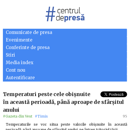
Comunicate de presa
Evenimente
Conferinte de presa
Stiri
Media index
Cont nou
Autentificare
Temperaturi peste cele obişnuite
în această perioadă, până aproape de sfârşitul
anului
#Gazeta din Vest
#Timis
95
Temperaturile se vor situa peste valorile obişnuite în această
perioadă, până aproape de sfârşitul anului, pe întreg tritoriul ţării,…