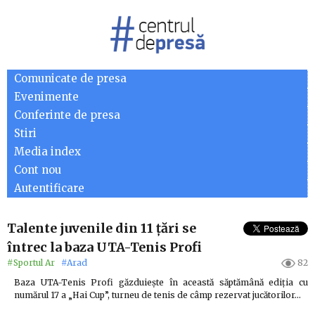
Comunicate de presa
Evenimente
Conferinte de presa
Stiri
Media index
Cont nou
Autentificare
Talente juvenile din 11 țări se
întrec la baza UTA-Tenis Profi
#Sportul Ar
#Arad
82
Baza UTA-Tenis Profi găzduieşte în această săptămână ediţia cu
numărul 17 a „Hai Cup”, turneu de tenis de câmp rezervat jucătorilor…