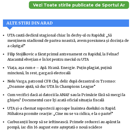
Vezi Toate stirile publicate de Sportul Ar
ALTE STIRI DIN ARAD
UTA caută declicul stagional chiar în derby-ul cu Rapidul: „Să
menținem stadionul de partea noastră, avem presiunea și dorința de
a câștiga!”
Filip Stojilkovic a făcut primul antrenament cu Rapidul, la Felnac!
Atacantul elvețian e în lot pentru meciul cu UTA
Viața, așa cum e – Apă. Hrană. Energie. Puțin plagiat, puțină
minciună, în rest, gargară electorală
Nelu Varga, patronul CFR Cluj, delir după dezastrul cu Tromso:
„Doamne ajută, să duc UTA în Champions League”
Cum verifici dacă ai datorii la ANAF sau la Primărie fără să mergi la
ghișeu? Documentul care îți arată oficial situația fiscală
UTA și-a chemat suporterii aproape înaintea duelului cu Rapid.
Mihalcea promite reacție: „Cine nu se va ridica, e la o parte!”
Carburanții încep să se ieftinească. Primele reduceri au apărut la
pompă, iar din 16 august este așteptată o nouă scădere