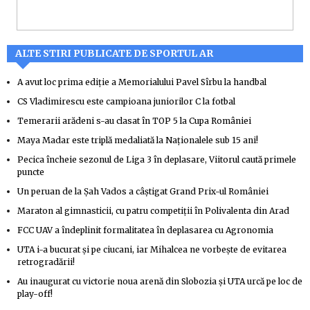
ALTE STIRI PUBLICATE DE SPORTUL AR
A avut loc prima ediție a Memorialului Pavel Sîrbu la handbal
CS Vladimirescu este campioana juniorilor C la fotbal
Temerarii arădeni s-au clasat în TOP 5 la Cupa României
Maya Madar este triplă medaliată la Naționalele sub 15 ani!
Pecica încheie sezonul de Liga 3 în deplasare, Viitorul caută primele
puncte
Un peruan de la Șah Vados a câștigat Grand Prix-ul României
Maraton al gimnasticii, cu patru competiții în Polivalenta din Arad
FCC UAV a îndeplinit formalitatea în deplasarea cu Agronomia
UTA i-a bucurat și pe ciucani, iar Mihalcea ne vorbește de evitarea
retrogradării!
Au inaugurat cu victorie noua arenă din Slobozia și UTA urcă pe loc de
play-off!