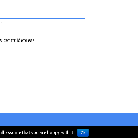
et
y centruldepresa
 numarul 10828
ill assume that you are happy with it.
Ok