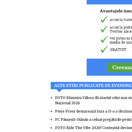
ALTE STIRI PUBLICATE DE EVENIM
FOTO Râmnicu Vâlcea dă startul celui mai ma
Național 2026
Piețe Prest demarează faza a II-a a dezinsec
FC Păușești-Otăsău a reluat pregătirile pentr
FOTO Ride The Vibe 2026! Costeștiul devine, 