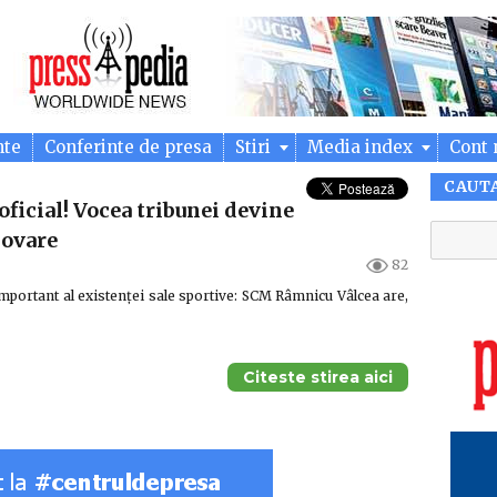
nte
Conferinte de presa
Stiri
Media index
Cont 
CAUT
icial! Vocea tribunei devine
movare
82
portant al existenței sale sportive: SCM Râmnicu Vâlcea are,
Citeste stirea aici