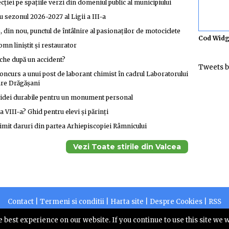
ției pe spațiile verzi din domeniul public al municipiului
u sezonul 2026-2027 al Ligii a III-a
din nou, punctul de întâlnire al pasionaților de motociclete
Cod Widg
omn liniștit și restaurator
eche după un accident?
Tweets b
curs a unui post de laborant chimist în cadrul Laboratorului
are Drăgășani
 idei durabile pentru un monument personal
a VIII-a? Ghid pentru elevi și părinți
imit daruri din partea Arhiepiscopiei Râmnicului
Vezi Toate stirile din Valcea
Contact
|
Termeni si conditii
|
Harta site
|
Despre Cookies
|
RSS
2026 |
Centruldepresa.ro este operator de date cu caracter personal
 best experience on our website. If you continue to use this site we w