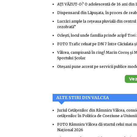
AȚI VĂZUT-O? O adolescentă de 16 ani din L
Dispensarul din Lăpușata, în proces de reab
Lucrări ample la rețeaua pluvială din centru
rezolvată”
Orlești, locul unde familia prinde aripi! Trei
FOTO Trafic reluat pe DN 7 între Căciulata ș
Vâlcea, campioană în ring! Marin Cocoș și M
Sportului Școlar
Oteșani pune accent pe servicii publice mod
Vez
ALTE STIRI DIN VALCEA
Juriul Cetățenilor din Râmnicu Vâlcea, cons
cetățenilor în Politica de Coeziune a Uniun
FOTO Râmnicu Vâlcea dă startul celui mai ma
Național 2026