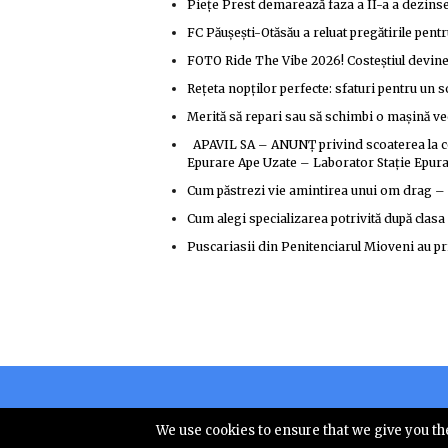
Piețe Prest demarează faza a II-a a dezinsec
FC Păușești-Otăsău a reluat pregătirile pentr
FOTO Ride The Vibe 2026! Costeștiul devine, 
Rețeta nopților perfecte: sfaturi pentru un s
Merită să repari sau să schimbi o mașină v
APAVIL SA – ANUNȚ privind scoaterea la con
Epurare Ape Uzate – Laborator Stație Epur
Cum păstrezi vie amintirea unui om drag –
Cum alegi specializarea potrivită după clasa 
Puscariasii din Penitenciarul Mioveni au pr
Copyright © 
We use cookies to ensure that we give you the