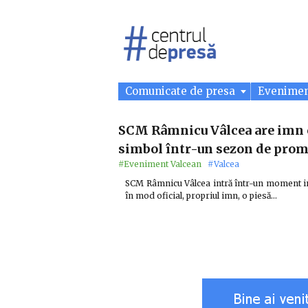
Comunicate de presa
Evenime
SCM Râmnicu Vâlcea are imn of
simbol într-un sezon de pro
#Eveniment Valcean
#Valcea
SCM Râmnicu Vâlcea intră într-un moment im
în mod oficial, propriul imn, o piesă…