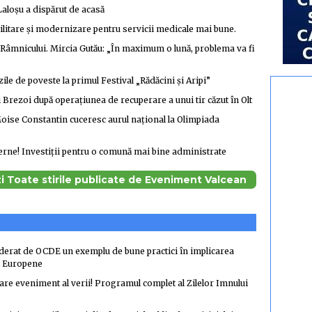
aloșu a dispărut de acasă
ilitare și modernizare pentru servicii medicale mai bune.
l Râmnicului. Mircia Gutău: „În maximum o lună, problema va fi
 zile de poveste la primul Festival „Rădăcini și Aripi”
i Brezoi după operațiunea de recuperare a unui tir căzut în Olt
oise Constantin cuceresc aurul național la Olimpiada
erne! Investiții pentru o comună mai bine administrate
i Toate stirile publicate de Eveniment Valcean
iderat de OCDE un exemplu de bune practici în implicarea
ii Europene
re eveniment al verii! Programul complet al Zilelor Imnului