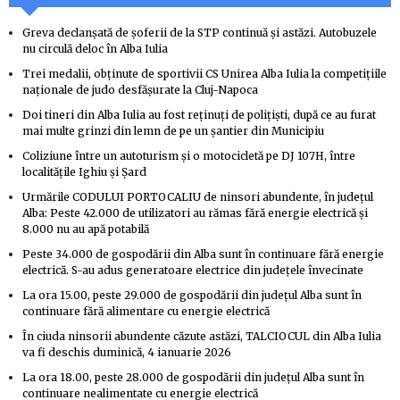
Greva declanșată de șoferii de la STP continuă și astăzi. Autobuzele
nu circulă deloc în Alba Iulia
Trei medalii, obținute de sportivii CS Unirea Alba Iulia la competițiile
naționale de judo desfășurate la Cluj-Napoca
Doi tineri din Alba Iulia au fost reținuți de polițiști, după ce au furat
mai multe grinzi din lemn de pe un șantier din Municipiu
Coliziune între un autoturism și o motocicletă pe DJ 107H, între
localitățile Ighiu și Șard
Urmările CODULUI PORTOCALIU de ninsori abundente, în județul
Alba: Peste 42.000 de utilizatori au rămas fără energie electrică și
8.000 nu au apă potabilă
Peste 34.000 de gospodării din Alba sunt în continuare fără energie
electrică. S-au adus generatoare electrice din județele învecinate
La ora 15.00, peste 29.000 de gospodării din județul Alba sunt în
continuare fără alimentare cu energie electrică
În ciuda ninsorii abundente căzute astăzi, TALCIOCUL din Alba Iulia
va fi deschis duminică, 4 ianuarie 2026
La ora 18.00, peste 28.000 de gospodării din județul Alba sunt în
continuare nealimentate cu energie electrică