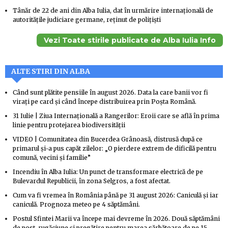
Tânăr de 22 de ani din Alba Iulia, dat în urmărire internațională de
autoritățile judiciare germane, reținut de polițiști
Vezi Toate stirile publicate de Alba Iulia Info
ALTE STIRI DIN ALBA
Când sunt plătite pensiile în august 2026. Data la care banii vor fi
virați pe card și când începe distribuirea prin Poșta Română.
31 Iulie | Ziua Internațională a Rangerilor: Eroii care se află în prima
linie pentru protejarea biodiversității
VIDEO | Comunitatea din Bucerdea Grânoasă, distrusă după ce
primarul și-a pus capăt zilelor: „O pierdere extrem de dificilă pentru
comună, vecini și familie”
Incendiu în Alba Iulia: Un punct de transformare electrică de pe
Bulevardul Republicii, în zona Selgros, a fost afectat.
Cum va fi vremea în România până pe 31 august 2026: Caniculă și iar
caniculă. Prognoza meteo pe 4 săptămâni.
Postul Sfintei Marii va începe mai devreme în 2026. Două săptămâni
de post, rugăciune și pregătire pentru marea sărbătoare de pe 15