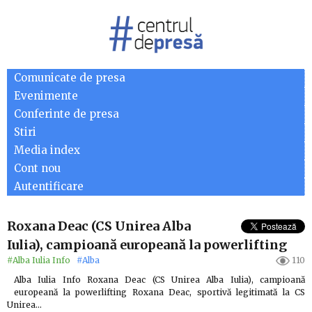
Comunicate de presa
Evenimente
Conferinte de presa
Stiri
Media index
Cont nou
Autentificare
Roxana Deac (CS Unirea Alba
Iulia), campioană europeană la powerlifting
#Alba Iulia Info
#Alba
110
Alba Iulia Info Roxana Deac (CS Unirea Alba Iulia), campioană
europeană la powerlifting Roxana Deac, sportivă legitimată la CS
Unirea…