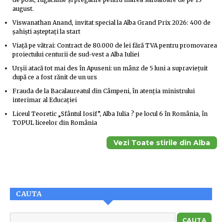
august.
Viswanathan Anand, invitat special la Alba Grand Prix 2026: 400 de
șahiști așteptați la start
Viață pe vătrai: Contract de 80.000 de lei fără TVA pentru promovarea
proiectului centurii de sud-vest a Alba Iuliei
Urșii atacă tot mai des în Apuseni: un mânz de 5 luni a supraviețuit
după ce a fost rănit de un urs
Frauda de la Bacalaureatul din Câmpeni, în atenția ministrului
interimar al Educației
Liceul Teoretic „Sfântul Iosif”, Alba Iulia ? pe locul 6 în România, în
TOPUL liceelor din România
Vezi Toate stirile din Alba
CAUTA