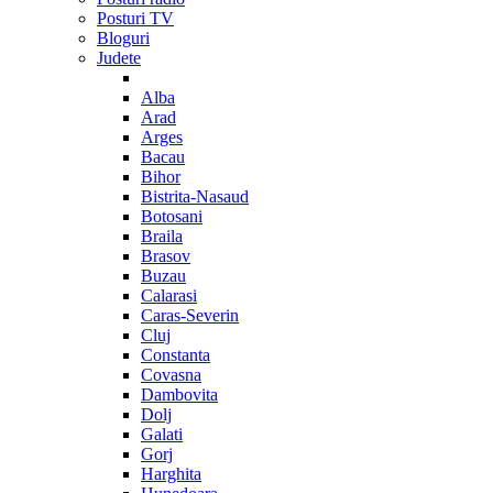
Posturi TV
Bloguri
Judete
Alba
Arad
Arges
Bacau
Bihor
Bistrita-Nasaud
Botosani
Braila
Brasov
Buzau
Calarasi
Caras-Severin
Cluj
Constanta
Covasna
Dambovita
Dolj
Galati
Gorj
Harghita