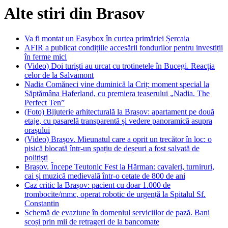
Alte stiri din Brasov
Va fi montat un Easybox în curtea primăriei Șercaia
AFIR a publicat condițiile accesării fondurilor pentru investiții
în ferme mici
(Video) Doi turiști au urcat cu trotinetele în Bucegi. Reacția
celor de la Salvamont
Nadia Comăneci vine duminică la Criț: moment special la
Săptămâna Haferland, cu premiera teaserului „Nadia. The
Perfect Ten”
(Foto) Bijuterie arhitecturală la Brașov: apartament pe două
etaje, cu pasarelă transparentă și vedere panoramică asupra
orașului
(Video) Brașov. Mieunatul care a oprit un trecător în loc: o
pisică blocată într-un spațiu de deșeuri a fost salvată de
polițiști
Brașov. Începe Teutonic Fest la Hărman: cavaleri, turniruri,
cai și muzică medievală într-o cetate de 800 de ani
Caz critic la Brașov: pacient cu doar 1.000 de
trombocite/mmc, operat robotic de urgență la Spitalul Sf.
Constantin
Schemă de evaziune în domeniul serviciilor de pază. Bani
scoși prin mii de retrageri de la bancomate