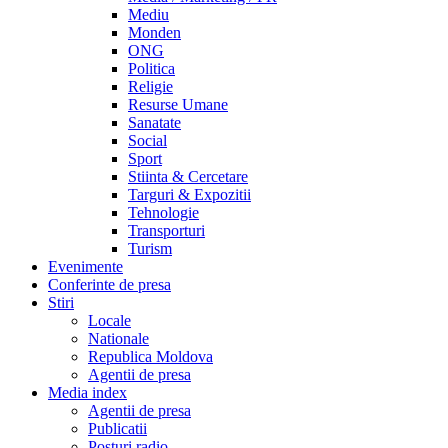
Mediu
Monden
ONG
Politica
Religie
Resurse Umane
Sanatate
Social
Sport
Stiinta & Cercetare
Targuri & Expozitii
Tehnologie
Transporturi
Turism
Evenimente
Conferinte de presa
Stiri
Locale
Nationale
Republica Moldova
Agentii de presa
Media index
Agentii de presa
Publicatii
Posturi radio