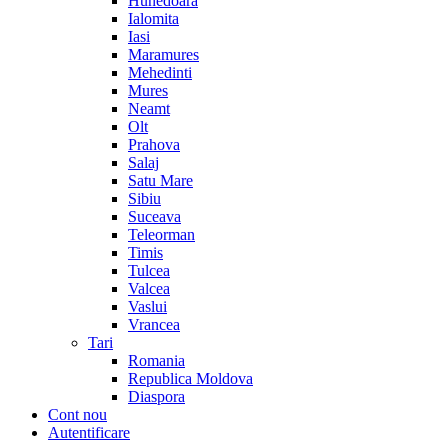
Hunedoara
Ialomita
Iasi
Maramures
Mehedinti
Mures
Neamt
Olt
Prahova
Salaj
Satu Mare
Sibiu
Suceava
Teleorman
Timis
Tulcea
Valcea
Vaslui
Vrancea
Tari
Romania
Republica Moldova
Diaspora
Cont nou
Autentificare