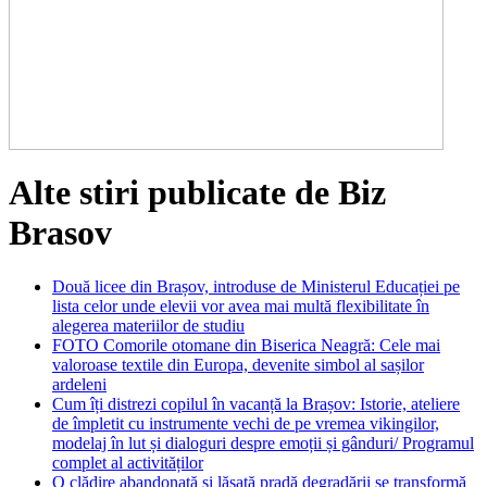
Alte stiri publicate de Biz
Brasov
Două licee din Brașov, introduse de Ministerul Educației pe
lista celor unde elevii vor avea mai multă flexibilitate în
alegerea materiilor de studiu
FOTO Comorile otomane din Biserica Neagră: Cele mai
valoroase textile din Europa, devenite simbol al sașilor
ardeleni
Cum îți distrezi copilul în vacanță la Brașov: Istorie, ateliere
de împletit cu instrumente vechi de pe vremea vikingilor,
modelaj în lut și dialoguri despre emoții și gânduri/ Programul
complet al activităților
O clădire abandonată și lăsată pradă degradării se transformă