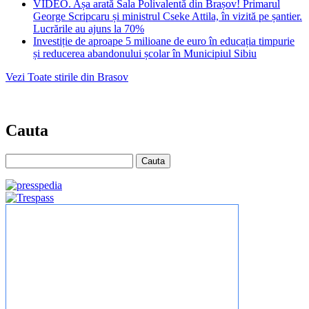
VIDEO. Așa arată Sala Polivalentă din Brașov! Primarul
George Scripcaru și ministrul Cseke Attila, în vizită pe șantier.
Lucrările au ajuns la 70%
Investiție de aproape 5 milioane de euro în educația timpurie
și reducerea abandonului școlar în Municipiul Sibiu
Vezi Toate stirile din Brasov
Cauta