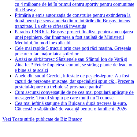
cu 4 milioane de lei în primul centru sportiv pentru comunitate
din Brașov
Primăria a emis autorizația de construire pentru extinderea la
două benzi pe sens a uneia dintre intrările din Brașov, intens
tranzitate. La cât se cifrează investiția
Paradox PNRR la Brașov: proiect finalizat pentru amenajarea
unei pepiniere, dar finanțarea a fost anulată de Ministerul
Mediului, în mod inexplicabil
Cele mai rapide 5 trucuri prin care poți răci mașina. Greșeala
pe care o fac majoritatea șoferilor
Astăzi se sărbătoresc Sânzienele sau Sfântul Ion de Vară și
Ziua Iei ? Fetele împletesc cununi, se strâng plante de leac, nu
e bine să te scalzi
Apele din sudul Greciei, infestate de peștele-iepure. Au fost
cazuri de persoane mușcate, dar specialiștii spun că: „Prezența
peștelui-iepure nu trebuie să provoace panică”
Cum ascunzi conversațiile de pe cea mai populară aplicație de
mesagerie. Trucul simplu pe care mulți nu îl cunosc
Cea mai ieftină stațiune din Bulgaria după trecerea la euro.
Cât costă o săptămână de vacanță pentru o familie în 2026
Vezi Toate stirile publicate de Biz Brasov