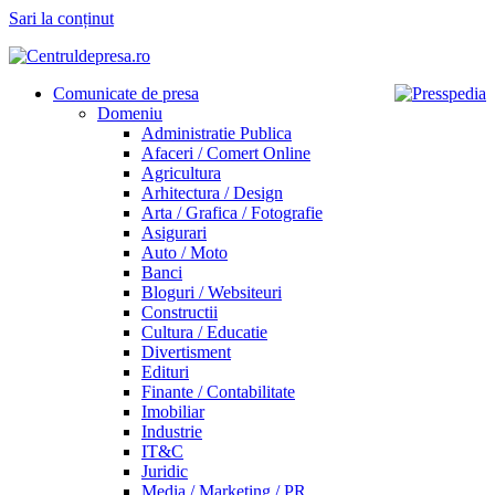
Sari la conținut
Comunicate de presa
Domeniu
Administratie Publica
Afaceri / Comert Online
Agricultura
Arhitectura / Design
Arta / Grafica / Fotografie
Asigurari
Auto / Moto
Banci
Bloguri / Websiteuri
Constructii
Cultura / Educatie
Divertisment
Edituri
Finante / Contabilitate
Imobiliar
Industrie
IT&C
Juridic
Media / Marketing / PR