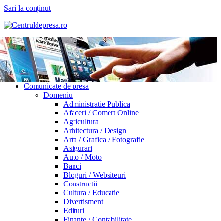
Sari la conținut
Comunicate de presa
Domeniu
Administratie Publica
Afaceri / Comert Online
Agricultura
Arhitectura / Design
Arta / Grafica / Fotografie
Asigurari
Auto / Moto
Banci
Bloguri / Websiteuri
Constructii
Cultura / Educatie
Divertisment
Edituri
Finante / Contabilitate