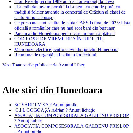
Eroii Revoluției din 1989 au fost comemorați la Deva
„La colindat ne-am pornit” la Lupeni, cu emoție pură, cu
tradiții și folclor autentic la concertul de Crăciun al clasei de
canto Simona Ionașc
Ce persoane sunt scutite de plata CASS la final de 2025: Lista
oficială a românilor care nu mai scot bani din buzunar
Parcarea din Hunedoara pentru care trebuie să plătești
COD ROȘU DE VREME REA ÎN JUDEȚUL
HUNEDOARA
Microbuze electrice pentru elevii din județul Hunedoara
Reuniune de urgență la Instituția Prefectului
Vezi Toate stirile publicate de Avantul Liber
Alte stiri din Hunedoara
SC VARDEV SA ? Anunţ public
C.I.I. GOGOAŞĂ Adrian ? Anunţ licitaţie
ASOCIAȚIA COMPOSESORALĂ GALBENU PRISLOP
? Anunţ public
ASOCIAȚIA COMPOSESORALĂ GALBENU PRISLOP
– Anunţ public