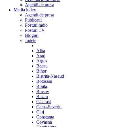
Agentii de presa
Media index
Agentii de presa
Publicatii
Posturi radio
Posturi TV
Bloguri
Judete
Alba
Arad
Arges
Bacau
Bihor
Bistrita-Nasaud
Botosani
Braila
Brasov
Buzau
Calarasi
Caras-Severin
Cluj
Constanta
Covasna