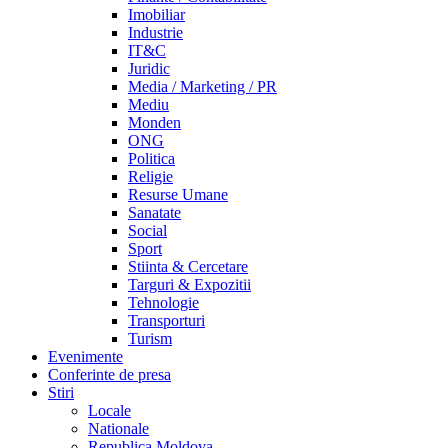
Imobiliar
Industrie
IT&C
Juridic
Media / Marketing / PR
Mediu
Monden
ONG
Politica
Religie
Resurse Umane
Sanatate
Social
Sport
Stiinta & Cercetare
Targuri & Expozitii
Tehnologie
Transporturi
Turism
Evenimente
Conferinte de presa
Stiri
Locale
Nationale
Republica Moldova