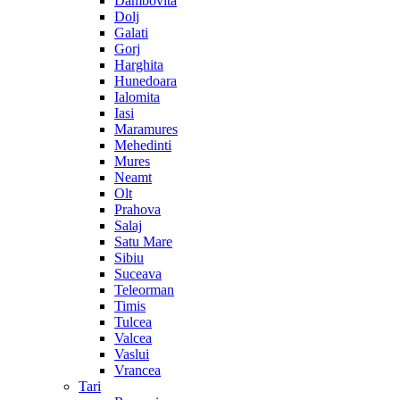
Dambovita
Dolj
Galati
Gorj
Harghita
Hunedoara
Ialomita
Iasi
Maramures
Mehedinti
Mures
Neamt
Olt
Prahova
Salaj
Satu Mare
Sibiu
Suceava
Teleorman
Timis
Tulcea
Valcea
Vaslui
Vrancea
Tari