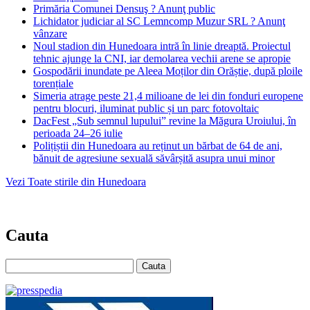
Primăria Comunei Densuş ? Anunţ public
Lichidator judiciar al SC Lemncomp Muzur SRL ? Anunţ
vânzare
Noul stadion din Hunedoara intră în linie dreaptă. Proiectul
tehnic ajunge la CNI, iar demolarea vechii arene se apropie
Gospodării inundate pe Aleea Moților din Orăștie, după ploile
torențiale
Simeria atrage peste 21,4 milioane de lei din fonduri europene
pentru blocuri, iluminat public și un parc fotovoltaic
DacFest „Sub semnul lupului” revine la Măgura Uroiului, în
perioada 24–26 iulie
Polițiștii din Hunedoara au reținut un bărbat de 64 de ani,
bănuit de agresiune sexuală săvârșită asupra unui minor
Vezi Toate stirile din Hunedoara
Cauta