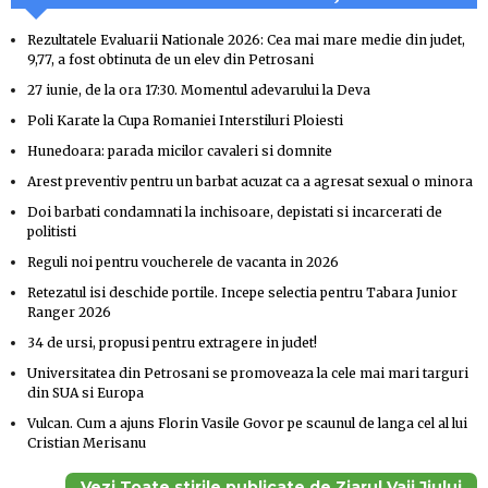
Rezultatele Evaluarii Nationale 2026: Cea mai mare medie din judet,
9,77, a fost obtinuta de un elev din Petrosani
27 iunie, de la ora 17:30. Momentul adevarului la Deva
Poli Karate la Cupa Romaniei Interstiluri Ploiesti
Hunedoara: parada micilor cavaleri si domnite
Arest preventiv pentru un barbat acuzat ca a agresat sexual o minora
Doi barbati condamnati la inchisoare, depistati si incarcerati de
politisti
Reguli noi pentru voucherele de vacanta in 2026
Retezatul isi deschide portile. Incepe selectia pentru Tabara Junior
Ranger 2026
34 de ursi, propusi pentru extragere in judet!
Universitatea din Petrosani se promoveaza la cele mai mari targuri
din SUA si Europa
Vulcan. Cum a ajuns Florin Vasile Govor pe scaunul de langa cel al lui
Cristian Merisanu
Vezi Toate stirile publicate de Ziarul Vaii Jiului