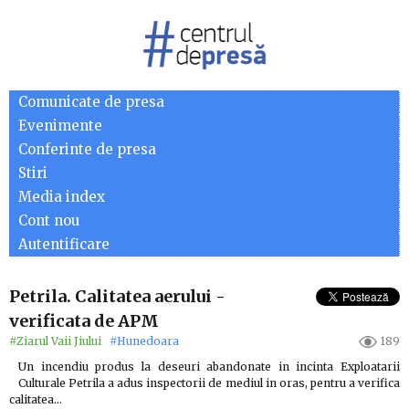
Comunicate de presa
Evenimente
Conferinte de presa
Stiri
Media index
Cont nou
Autentificare
Petrila. Calitatea aerului -
verificata de APM
#Ziarul Vaii Jiului
#Hunedoara
189
Un incendiu produs la deseuri abandonate in incinta Exploatarii
Culturale Petrila a adus inspectorii de mediul in oras, pentru a verifica
calitatea…