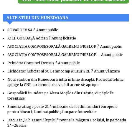
ALTE STIRI DIN HUNEDOARA
SC VARDEV SA ? Anunţ public
C.I.I. GOGOAŞĂ Adrian ? Anunţ licitaţie
ASOCIAȚIA COMPOSESORALĂ GALBENU PRISLOP ? Anunţ public
ASOCIAȚIA COMPOSESORALĂ GALBENU PRISLOP – Anunţ public
Primăria Comunei Densuş ? Anunţ public
Lichidator judiciar al SC Lemncomp Muzur SRL ? Anunţ vânzare
Noul stadion din Hunedoara intră în linie dreaptă. Proiectul tehnic
ajunge la CNI, iar demolarea vechii arene se apropie
Gospodării inundate pe Aleea Moților din Orăștie, după ploile
torențiale
Simeria atrage peste 21,4 milioane de lei din fonduri europene
pentru blocuri, iluminat public și un parc fotovoltaic
DacFest „Sub semnul lupului” revine la Măgura Uroiului, în perioada
24–26 iulie