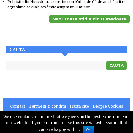
Polițiștii din Hunedoara au reținut un bărbat de 64 de ani, bănuit de
agresiune sexuală săvârșită asupra unui minor
Vezi Toate stirile din Hunedoara
CAUTA
Contact
|
Termeni si conditii
|
Harta site
|
Despre Cookies
|
RSS
We use cookies to ensure that we give you the best experience on
Copyright © 2026 |
Centruldepresa.ro este operator de
our website. If you continue to use this site we will assume that
date cu caracter personal numarul 10828
you are happy with it.
Ok