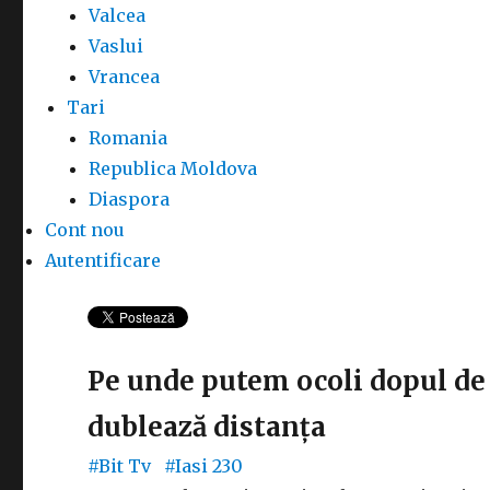
Valcea
Vaslui
Vrancea
Tari
Romania
Republica Moldova
Diaspora
Cont nou
Autentificare
Pe unde putem ocoli dopul de 
dublează distanța
#Bit Tv
#Iasi
230