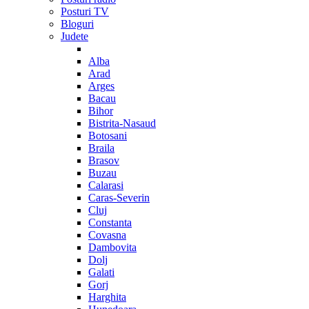
Posturi TV
Bloguri
Judete
Alba
Arad
Arges
Bacau
Bihor
Bistrita-Nasaud
Botosani
Braila
Brasov
Buzau
Calarasi
Caras-Severin
Cluj
Constanta
Covasna
Dambovita
Dolj
Galati
Gorj
Harghita