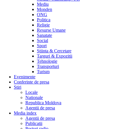
Mediu
Monden
ONG
Politica
Religie
Resurse Umane
Sanatate
Social
Sport
Stiinta & Cercetare
Targuri & Expozitii
Tehnologie
Transporturi
Turism
Evenimente
Conferinte de presa
Stiri
Locale
Nationale
Republica Moldova
Agentii de presa
Media index
Agentii de presa
Publicatii
Posturi radio