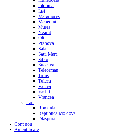
Hunedoara
Ialomita
Iasi
Maramures
Mehedinti
Mures
Neamt
Olt
Prahova
Salaj
Satu Mare
Sibiu
Suceava
Teleorman
Timis
Tulcea
Valcea
Vaslui
Vrancea
Tari
Romania
Republica Moldova
Diaspora
Cont nou
Autentificare