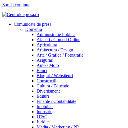
Sari la conținut
Comunicate de presa
Domeniu
Administratie Publica
Afaceri / Comert Online
Agricultura
Arhitectura / Design
Arta / Grafica / Fotografie
Asigurari
Auto / Moto
Banci
Bloguri / Websiteuri
Constructii
Cultura / Educatie
Divertisment
Edituri
Finante / Contabilitate
Imobiliar
Industrie
IT&C
Juridic
Media / Marketing / PR