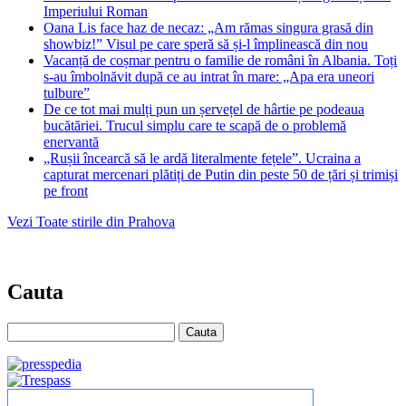
Imperiului Roman
Oana Lis face haz de necaz: „Am rămas singura grasă din
showbiz!” Visul pe care speră să și-l împlinească din nou
Vacanță de coșmar pentru o familie de români în Albania. Toți
s-au îmbolnăvit după ce au intrat în mare: „Apa era uneori
tulbure”
De ce tot mai mulți pun un șervețel de hârtie pe podeaua
bucătăriei. Trucul simplu care te scapă de o problemă
enervantă
„Rușii încearcă să le ardă literalmente fețele”. Ucraina a
capturat mercenari plătiți de Putin din peste 50 de țări și trimiși
pe front
Vezi Toate stirile din Prahova
Cauta