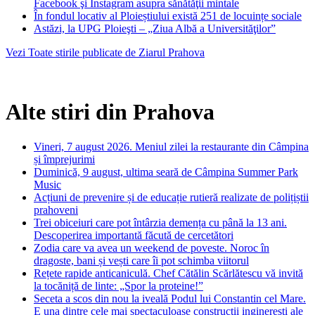
Facebook şi Instagram asupra sănătăţii mintale
În fondul locativ al Ploieștiului există 251 de locuințe sociale
Astăzi, la UPG Ploieşti – „Ziua Albă a Universităţilor”
Vezi Toate stirile publicate de Ziarul Prahova
Alte stiri din Prahova
Vineri, 7 august 2026. Meniul zilei la restaurante din Câmpina
și împrejurimi
Duminică, 9 august, ultima seară de Câmpina Summer Park
Music
Acțiuni de prevenire și de educație rutieră realizate de polițiștii
prahoveni
Trei obiceiuri care pot întârzia demența cu până la 13 ani.
Descoperirea importantă făcută de cercetători
Zodia care va avea un weekend de poveste. Noroc în
dragoste, bani și vești care îi pot schimba viitorul
Rețete rapide anticaniculă. Chef Cătălin Scărlătescu vă invită
la tocăniță de linte: „Spor la proteine!”
Seceta a scos din nou la iveală Podul lui Constantin cel Mare.
E una dintre cele mai spectaculoase construcții inginerești ale