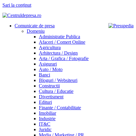
Sari la conținut
Comunicate de presa
Domeniu
Administratie Publica
Afaceri / Comert Online
Agricultura
Arhitectura / Design
Arta / Grafica / Fotografie
Asigurari
Auto / Moto
Banci
Bloguri / Websiteuri
Constructii
Cultura / Educatie
Divertisment
Edituri
Finante / Contabilitate
Imobiliar
Industrie
IT&C
Juridic
Media / Marketing / PR