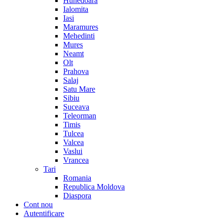
Hunedoara
Ialomita
Iasi
Maramures
Mehedinti
Mures
Neamt
Olt
Prahova
Salaj
Satu Mare
Sibiu
Suceava
Teleorman
Timis
Tulcea
Valcea
Vaslui
Vrancea
Tari
Romania
Republica Moldova
Diaspora
Cont nou
Autentificare