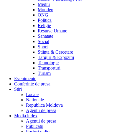
Mediu
Monden
ONG
Politica
Religie
Resurse Umane
Sanatate
Social
Sport
Stiinta & Cercetare
Targuri & Expozitii
Tehnologie
Transporturi
Turism
Evenimente
Conferinte de presa
Stiri
Locale
Nationale
Republica Moldova
Agentii de presa
Media index
Agentii de presa
Publicatii
Posturi radio