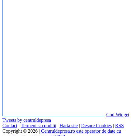
Cod Widget
Tweets by centruldepresa
Contact
|
Termeni si conditii
|
Harta site
|
Despre Cookies
|
RSS
Copyright © 2026 |
Centruldepresa.ro este operator de date cu