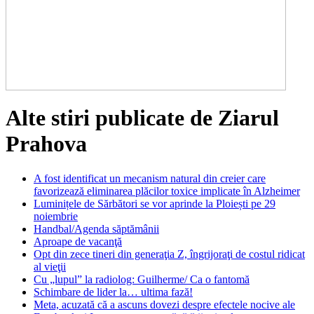
Alte stiri publicate de Ziarul
Prahova
A fost identificat un mecanism natural din creier care
favorizează eliminarea plăcilor toxice implicate în Alzheimer
Luminițele de Sărbători se vor aprinde la Ploiești pe 29
noiembrie
Handbal/Agenda săptămânii
Aproape de vacanţă
Opt din zece tineri din generaţia Z, îngrijoraţi de costul ridicat
al vieţii
Cu „lupul” la radiolog: Guilherme/ Ca o fantomă
Schimbare de lider la… ultima fază!
Meta, acuzată că a ascuns dovezi despre efectele nocive ale