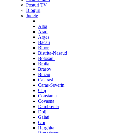
Posturi TV
Bloguri
Judete
Alba
Arad
Arges
Bacau
Bihor
Bistrita-Nasaud
Botosani
Braila
Brasov
Buzau
Calarasi
Caras-Severin
Cluj
Constanta
Covasna
Dambovita
Dolj
Galati
Gorj
Harghita