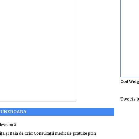
Cod Widg
Tweets b
 HUNEDOARA
 deveancă
 și Baia de Criș: Consultații medicale gratuite prin