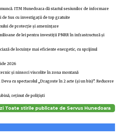
de muncă. ITM Hunedoara dă startul sesiunilor de informare
i de Sus cu investigații de top gratuite
nului de protecție și amenințare
ilioane de lei pentru investiții PNRR în infrastructură și
iază de locuințe mai eficiente energetic, cu sprijinul
Ride 2026
ernic și ninsori viscolite în zona montană
eva cu spectacolul „Dragoste în 2 acte (și un bis)”. Reducere
bină, reținut de polițiști
zi Toate stirile publicate de Servus Hunedoara