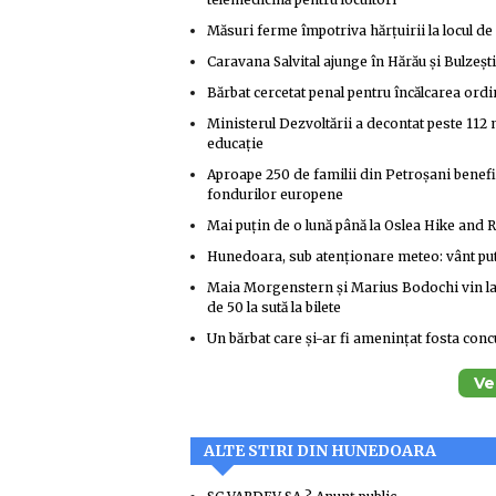
Măsuri ferme împotriva hărțuirii la locul 
Caravana Salvital ajunge în Hărău și Bulzești
Bărbat cercetat penal pentru încălcarea ordi
Ministerul Dezvoltării a decontat peste 112 m
educație
Aproape 250 de familii din Petroșani benefic
fondurilor europene
Mai puțin de o lună până la Oslea Hike and 
Hunedoara, sub atenționare meteo: vânt put
Maia Morgenstern și Marius Bodochi vin la D
de 50 la sută la bilete
Un bărbat care și-ar fi amenințat fosta concu
Ve
ALTE STIRI DIN HUNEDOARA