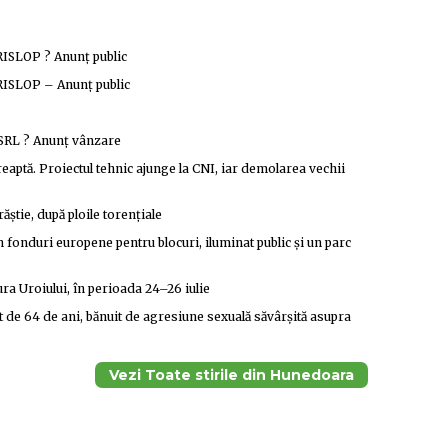
LOP ? Anunţ public
LOP – Anunţ public
 SRL ? Anunţ vânzare
eaptă. Proiectul tehnic ajunge la CNI, iar demolarea vechii
știe, după ploile torențiale
n fonduri europene pentru blocuri, iluminat public și un parc
ra Uroiului, în perioada 24–26 iulie
t de 64 de ani, bănuit de agresiune sexuală săvârșită asupra
Vezi Toate stirile din Hunedoara