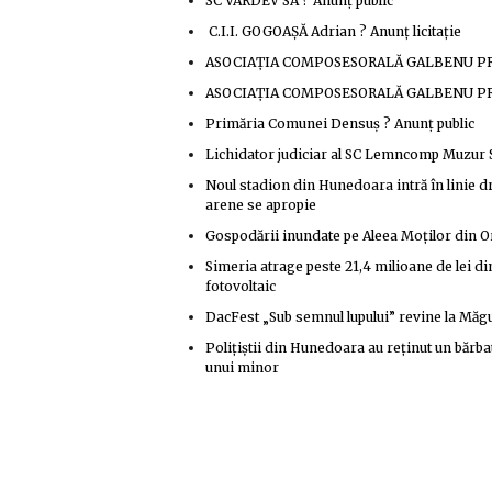
SC VARDEV SA ? Anunţ public
C.I.I. GOGOAŞĂ Adrian ? Anunţ licitaţie
ASOCIAȚIA COMPOSESORALĂ GALBENU PRIS
ASOCIAȚIA COMPOSESORALĂ GALBENU PRIS
Primăria Comunei Densuş ? Anunţ public
Lichidator judiciar al SC Lemncomp Muzur
Noul stadion din Hunedoara intră în linie dr
arene se apropie
Gospodării inundate pe Aleea Moților din Oră
Simeria atrage peste 21,4 milioane de lei di
fotovoltaic
DacFest „Sub semnul lupului” revine la Măgu
Polițiștii din Hunedoara au reținut un bărba
unui minor