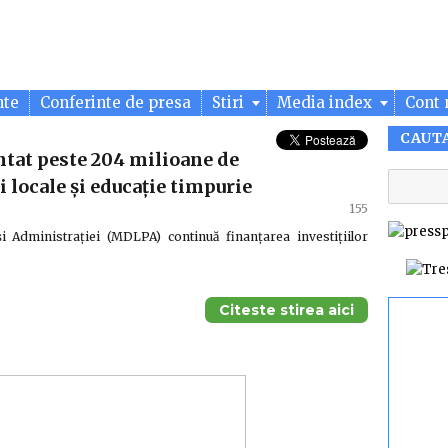
nte
Conferinte de presa
Stiri
Media index
Cont 
CAUT
ntat peste 204 milioane de
i locale și educație timpurie
155
 și Administrației (MDLPA) continuă finanțarea investițiilor
Citeste stirea aici