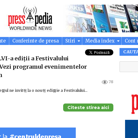
nte
Conferinte de presa
Stiri
Media index
Cont 
CAUT
VI-a ediții a Festivalului
. Vezi programul evenimentelor
m
78
좙ul ne invit쒃 la o nou쒃 edi좛ie a Festivalului…
Citeste stirea aici