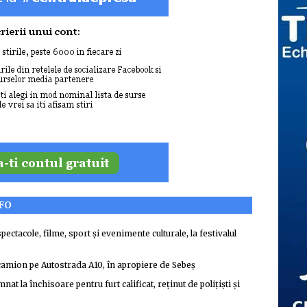
NFO
pectacole, filme, sport și evenimente culturale, la festivalul
camion pe Autostrada A10, în apropiere de Sebeș
t la închisoare pentru furt calificat, reținut de polițiști și