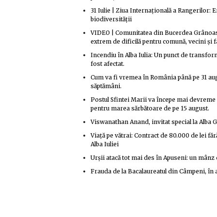
31 Iulie | Ziua Internațională a Rangerilor: E
biodiversității
VIDEO | Comunitatea din Bucerdea Grânoasă, 
extrem de dificilă pentru comună, vecini și 
Incendiu în Alba Iulia: Un punct de transform
fost afectat.
Cum va fi vremea în România până pe 31 aug
săptămâni.
Postul Sfintei Marii va începe mai devreme 
pentru marea sărbătoare de pe 15 august.
Viswanathan Anand, invitat special la Alba G
Viață pe vătrai: Contract de 80.000 de lei f
Alba Iuliei
Urșii atacă tot mai des în Apuseni: un mânz d
Frauda de la Bacalaureatul din Câmpeni, în a