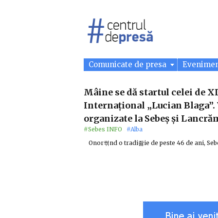
Comunicate de presa
Evenime
Mâine se dă startul celei de XL
Internațional „Lucian Blaga”
organizate la Sebeș și Lancră
#Sebes INFO
#Alba
Onor쎢nd o tradi좛ie de peste 46 de ani, Sebe