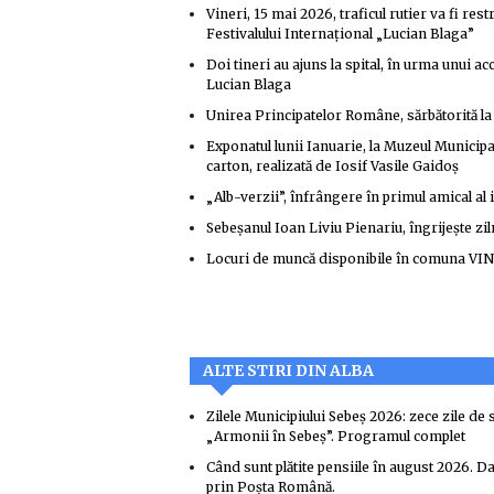
Vineri, 15 mai 2026, traficul rutier va fi re
Festivalului Internațional „Lucian Blaga”
Doi tineri au ajuns la spital, în urma unui ac
Lucian Blaga
Unirea Principatelor Române, sărbătorită la 
Exponatul lunii Ianuarie, la Muzeul Municipal
carton, realizată de Iosif Vasile Gaidoş
„Alb-verzii”, înfrângere în primul amical al 
Sebeșanul Ioan Liviu Pienariu, îngrijește zi
Locuri de muncă disponibile în comuna VIN
ALTE STIRI DIN ALBA
Zilele Municipiului Sebeș 2026: zece zile de s
„Armonii în Sebeș”. Programul complet
Când sunt plătite pensiile în august 2026. Dat
prin Poșta Română.