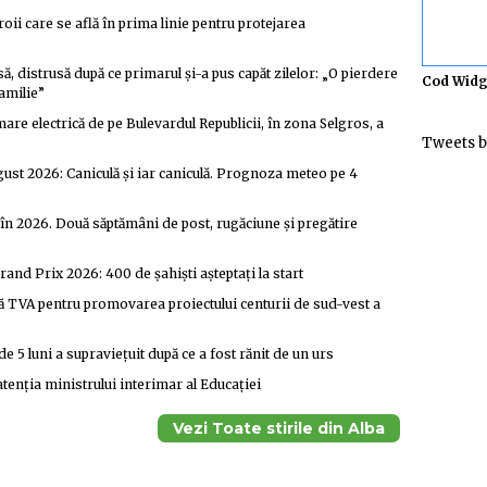
roii care se află în prima linie pentru protejarea
distrusă după ce primarul și-a pus capăt zilelor: „O pierdere
Cod Widg
familie”
are electrică de pe Bulevardul Republicii, în zona Selgros, a
Tweets b
ust 2026: Caniculă și iar caniculă. Prognoza meteo pe 4
în 2026. Două săptămâni de post, rugăciune și pregătire
rand Prix 2026: 400 de șahiști așteptați la start
ără TVA pentru promovarea proiectului centurii de sud-vest a
e 5 luni a supraviețuit după ce a fost rănit de un urs
tenția ministrului interimar al Educației
Vezi Toate stirile din Alba