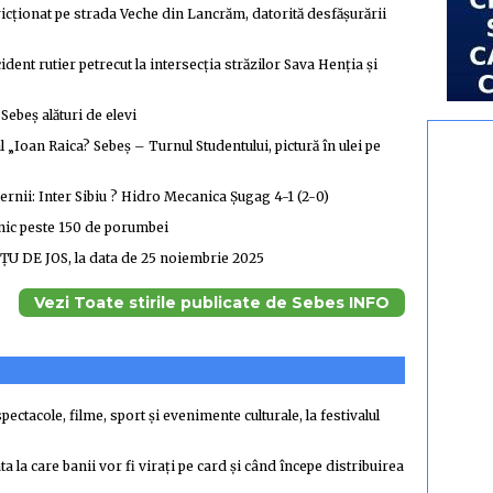
stricționat pe strada Veche din Lancrăm, datorită desfășurării
cident rutier petrecut la intersecția străzilor Sava Henția și
Sebeș alături de elevi
 „Ioan Raica? Sebeş – Turnul Studentului, pictură în ulei pe
iernii: Inter Sibiu ? Hidro Mecanica Șugag 4-1 (2-0)
lnic peste 150 de porumbei
ȚU DE JOS, la data de 25 noiembrie 2025
Vezi Toate stirile publicate de Sebes INFO
pectacole, filme, sport și evenimente culturale, la festivalul
a la care banii vor fi virați pe card și când începe distribuirea