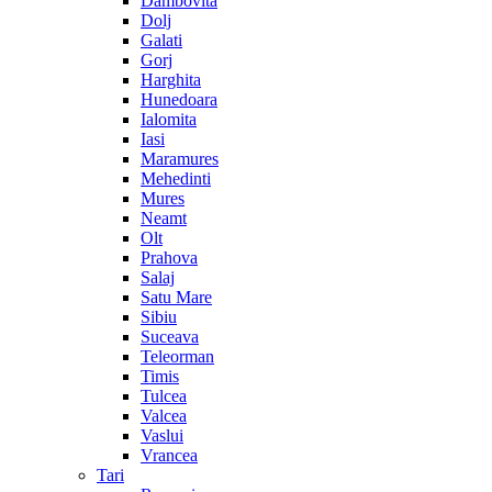
Dambovita
Dolj
Galati
Gorj
Harghita
Hunedoara
Ialomita
Iasi
Maramures
Mehedinti
Mures
Neamt
Olt
Prahova
Salaj
Satu Mare
Sibiu
Suceava
Teleorman
Timis
Tulcea
Valcea
Vaslui
Vrancea
Tari