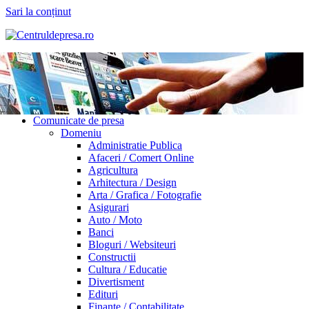
Sari la conținut
Comunicate de presa
Domeniu
Administratie Publica
Afaceri / Comert Online
Agricultura
Arhitectura / Design
Arta / Grafica / Fotografie
Asigurari
Auto / Moto
Banci
Bloguri / Websiteuri
Constructii
Cultura / Educatie
Divertisment
Edituri
Finante / Contabilitate