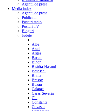
Agentii de presa
Media index
Agentii de presa
Publicatii
Posturi radio
Posturi TV
Bloguri
Judete
Alba
Arad
Arges
Bacau
Bihor
Bistrita-Nasaud
Botosani
Braila
Brasov
Buzau
Calarasi
Caras-Severin
Cluj
Constanta
Covasna