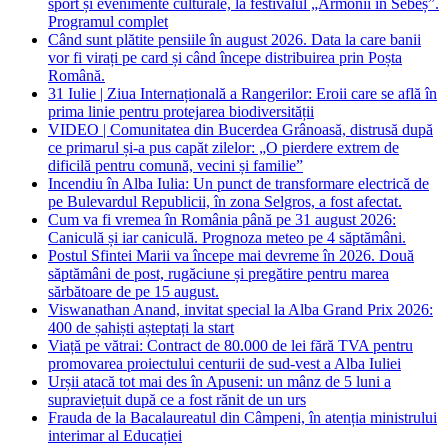
sport și evenimente culturale, la festivalul „Armonii în Sebeș”.
Programul complet
Când sunt plătite pensiile în august 2026. Data la care banii
vor fi virați pe card și când începe distribuirea prin Poșta
Română.
31 Iulie | Ziua Internațională a Rangerilor: Eroii care se află în
prima linie pentru protejarea biodiversității
VIDEO | Comunitatea din Bucerdea Grânoasă, distrusă după
ce primarul și-a pus capăt zilelor: „O pierdere extrem de
dificilă pentru comună, vecini și familie”
Incendiu în Alba Iulia: Un punct de transformare electrică de
pe Bulevardul Republicii, în zona Selgros, a fost afectat.
Cum va fi vremea în România până pe 31 august 2026:
Caniculă și iar caniculă. Prognoza meteo pe 4 săptămâni.
Postul Sfintei Marii va începe mai devreme în 2026. Două
săptămâni de post, rugăciune și pregătire pentru marea
sărbătoare de pe 15 august.
Viswanathan Anand, invitat special la Alba Grand Prix 2026:
400 de șahiști așteptați la start
Viață pe vătrai: Contract de 80.000 de lei fără TVA pentru
promovarea proiectului centurii de sud-vest a Alba Iuliei
Urșii atacă tot mai des în Apuseni: un mânz de 5 luni a
supraviețuit după ce a fost rănit de un urs
Frauda de la Bacalaureatul din Câmpeni, în atenția ministrului
interimar al Educației