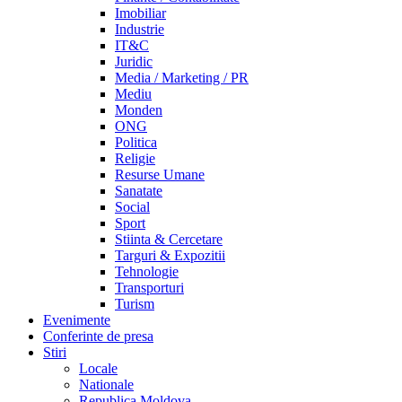
Imobiliar
Industrie
IT&C
Juridic
Media / Marketing / PR
Mediu
Monden
ONG
Politica
Religie
Resurse Umane
Sanatate
Social
Sport
Stiinta & Cercetare
Targuri & Expozitii
Tehnologie
Transporturi
Turism
Evenimente
Conferinte de presa
Stiri
Locale
Nationale
Republica Moldova