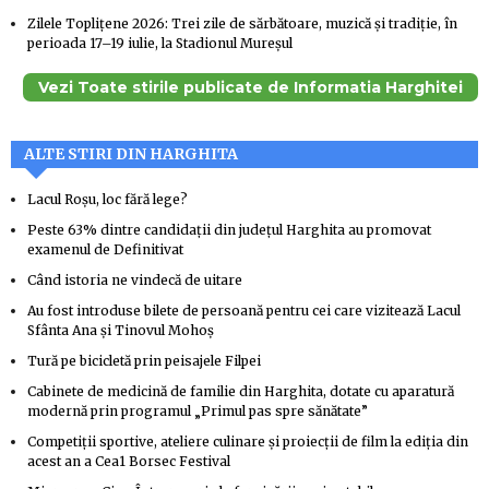
Zilele Topliţene 2026: Trei zile de sărbătoare, muzică şi tradiţie, în
perioada 17–19 iulie, la Stadionul Mureşul
Vezi Toate stirile publicate de Informatia Harghitei
ALTE STIRI DIN HARGHITA
Lacul Roșu, loc fără lege?
Peste 63% dintre candidaţii din judeţul Harghita au promovat
examenul de Definitivat
Când istoria ne vindecă de uitare
Au fost introduse bilete de persoană pentru cei care vizitează Lacul
Sfânta Ana şi Tinovul Mohoş
Tură pe bicicletă prin peisajele Filpei
Cabinete de medicină de familie din Harghita, dotate cu aparatură
modernă prin programul „Primul pas spre sănătate”
Competiţii sportive, ateliere culinare şi proiecţii de film la ediţia din
acest an a Cea1 Borsec Festival