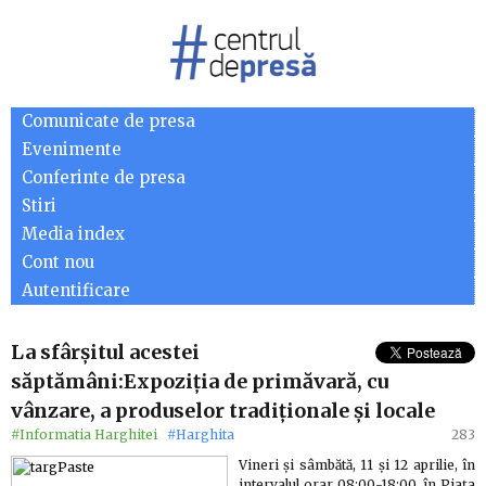
Comunicate de presa
Evenimente
Conferinte de presa
Stiri
Media index
Cont nou
Autentificare
La sfârşitul acestei
săptămâni:Expoziţia de primăvară, cu
vânzare, a produselor tradiţionale şi locale
#Informatia Harghitei
#Harghita
283
Vineri şi sâmbătă, 11 şi 12 aprilie, în
intervalul orar 08:00-18:00, în Piaţa