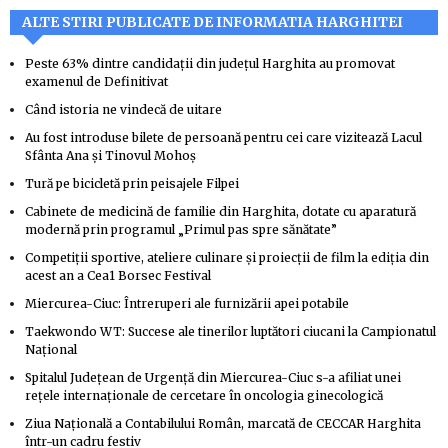
ALTE STIRI PUBLICATE DE INFORMATIA HARGHITEI
Peste 63% dintre candidaţii din judeţul Harghita au promovat
examenul de Definitivat
Când istoria ne vindecă de uitare
Au fost introduse bilete de persoană pentru cei care vizitează Lacul
Sfânta Ana şi Tinovul Mohoş
Tură pe bicicletă prin peisajele Filpei
Cabinete de medicină de familie din Harghita, dotate cu aparatură
modernă prin programul „Primul pas spre sănătate”
Competiţii sportive, ateliere culinare şi proiecţii de film la ediţia din
acest an a Cea1 Borsec Festival
Miercurea-Ciuc: Întreruperi ale furnizării apei potabile
Taekwondo WT: Succese ale tinerilor luptători ciucani la Campionatul
Naţional
Spitalul Judeţean de Urgenţă din Miercurea-Ciuc s-a afiliat unei
reţele internaţionale de cercetare în oncologia ginecologică
Ziua Naţională a Contabilului Român, marcată de CECCAR Harghita
într-un cadru festiv