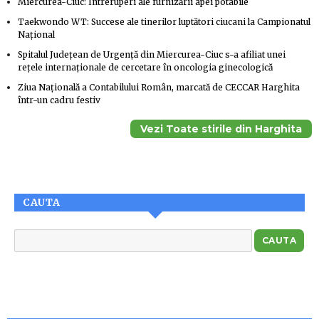
Miercurea-Ciuc: Întreruperi ale furnizării apei potabile
Taekwondo WT: Succese ale tinerilor luptători ciucani la Campionatul
Naţional
Spitalul Judeţean de Urgenţă din Miercurea-Ciuc s-a afiliat unei
reţele internaţionale de cercetare în oncologia ginecologică
Ziua Naţională a Contabilului Român, marcată de CECCAR Harghita
într-un cadru festiv
Vezi Toate stirile din Harghita
CAUTA